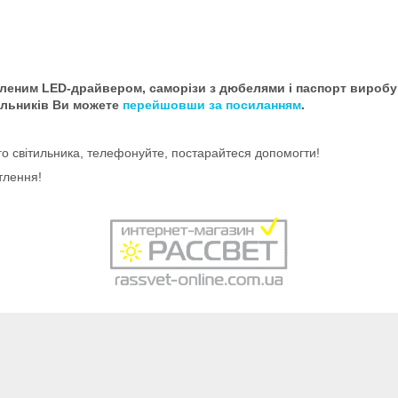
леним LED-драйвером, саморізи з дюбелями і паспорт виробу (І
ильників Ви можете
перейшовши за посиланням
.
го світильника, телефонуйте, постарайтеся допомогти!
тлення!