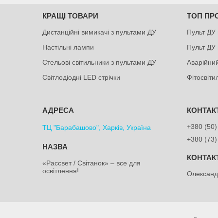
КРАЩІ ТОВАРИ
ТОП ПР
Дистанційні вимикачі з пультами ДУ
Пульт ДУ 
Настільні лампи
Пульт ДУ 
Стельові світильники з пультами ДУ
Аварійний
Світлодіодні LED стрічки
Фітосвіт
+380 (50)
ТЦ "Барабашово", Харків, Україна
+380 (73)
«Рассвет / Світанок» – все для
освітлення!
Олексан