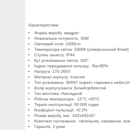
Характеристики:
• Форма виробу: квадрат
• Номінальна потужність: 30W
• Світловий потік: 2400Lm
• Температура світла: 5000К (універсальний білий)
• Ступінь захисту: IP44
• Кут розсіювання світла: 160°
• Індекс передавання кольору: Ra>80%
• Напруга: 170-265V
• Матеріал корпусу: пластик
• Тип розсіювача: SHINY (ефект «зіркового неба»)/
• Колір корпусу/канта: Білий/сріблястий
• Тип монтажа: Накладной
• Робоча температура: -15°C.+50°C
• Термін експлуатації: 50 000 годин
• Коефіцієнт пульсації: <0.2%
• Розмір виробу, мм: 442х442х57
• Комплект постачання: світильник, паковання, комп
• Гарантія: 2 роки