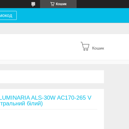
Кошик
мокод
Кошик
к LUMINARIA ALS-30W AC170-265 V
йтральний білий)