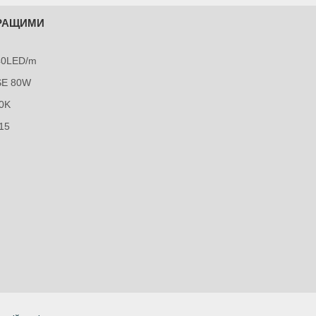
КРАЩИМИ
240LED/m
SE 80W
0K
15