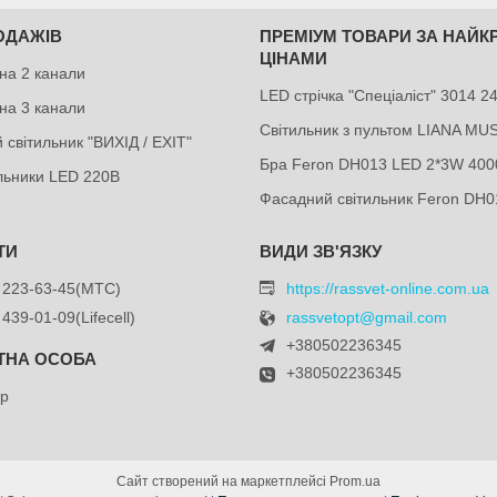
ОДАЖІВ
ПРЕМІУМ ТОВАРИ ЗА НАЙ
ЦІНАМИ
на 2 канали
LED стрічка "Спеціаліст" 3014 
на 3 канали
Світильник з пультом LIANA MU
 світильник "ВИХІД / EXIT"
Бра Feron DH013 LED 2*3W 400
ильники LED 220В
Фасадний світильник Feron DH0
 223-63-45
МТС
https://rassvet-online.com.ua
 439-01-09
Lifecell
rassvetopt@gmail.com
+380502236345
+380502236345
др
Сайт створений на маркетплейсі
Prom.ua