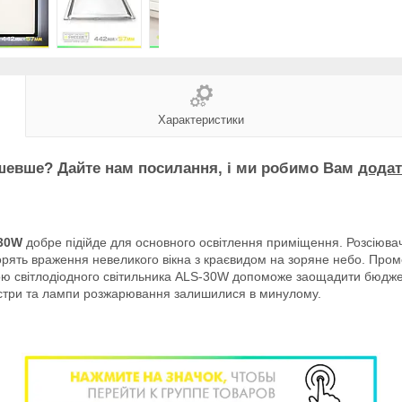
Характеристики
евше? Дайте нам посилання, і ми робимо Вам
додат
-30W
добре підійде для основного освітлення приміщення. Розсіювач
орять враження невеликого вікна з краєвидом на зоряне небо. Проме
ою світлодіодного світильника ALS-30W допоможе заощадити бюджет 
юстри та лампи розжарювання залишилися в минулому.