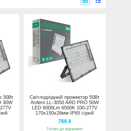
р 30Вт
Світлодіодний прожектор 50Вт
O 30W
Ardero LL-3050 ARD PRO 50W
-277V
LED 6000Lm 6500K 100-277V
рий
170х150х28мм IP65 сірий
788 ₴
Готово до відправки