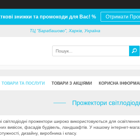
ткові знижки та промокоди для Вас! %
Отримати Про
ТЦ "Барабашово", Харків, Україна
ТОВАРИ ТА ПОСЛУГИ
ТОВАРИ З АКЦІЯМИ
КОРИСНА ІНФОРМА
Прожектори світлодіодн
і світлодіодні прожектори широко використовуються для освітлення 
их вивісок, фасадів будівель, ландшафтів. У нашому інтернет-мага
потужності, дизайну, виробника і класу.