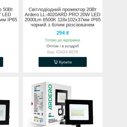
р 50Вт
Світлодіодний прожектор 20Вт
W LED
Ardero LL-4020ARD PRO 20W LED
мм IP65
2000Lm 6500K 118х102х37мм IP65
чорний з білим розсіювачем
294 ₴
Готово до відправки
Оптом і в роздріб
03424-8078
Купити