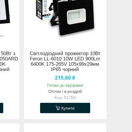
 50Вт з
Світлодіодний прожектор 10Вт
-2050ARD
Feron LL-6010 10W LED 900Lm
00K
6400K 175-265V 105х99х29мм
рний
IP65 чорний
215,60 ₴
Готово до відправки
Оптом і в роздріб
01759
Купити