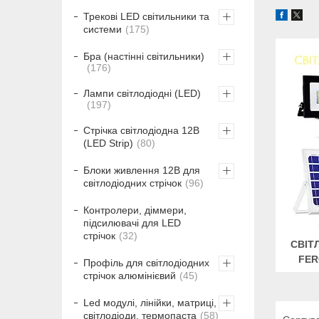
Трекові LED світильники та
системи
175
Бра (настінні світильники)
176
Лампи світлодіодні (LED)
197
Стрічка світлодіодна 12В
(LED Strip)
80
Блоки живлення 12В для
світлодіодних стрічок
96
Контролери, діммери,
підсилювачі для LED
стрічок
32
СВІТ
FER
Профіль для світлодіодних
стрічок алюмінієвий
45
Led модулі, лінійки, матриці,
світлодіоди, термопаста
58