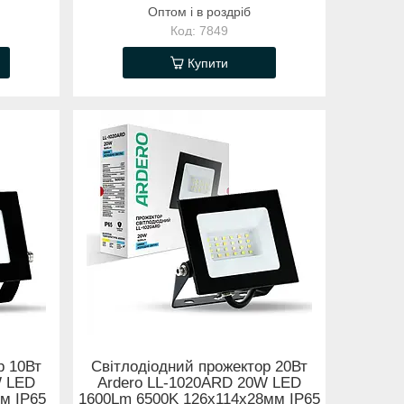
Оптом і в роздріб
7849
Купити
р 10Вт
Світлодіодний прожектор 20Вт
W LED
Ardero LL-1020ARD 20W LED
м IP65
1600Lm 6500K 126x114x28мм IP65