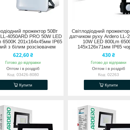
лодіодний прожектор 50Вт
Світлодіодний прожектор
o LL-4050ARD PRO 50W LED
датчиком руху Ardero LL
 6500K 201х164х45мм IP65
10W LED 800Lm 650
ний з білим розсіювачем
145х126х71мм IP65 чо
622,60 ₴
430 ₴
Готово до відправки
Готово до відправки
Оптом і в роздріб
Оптом і в роздріб
03426-8080
02263
Купити
Купити