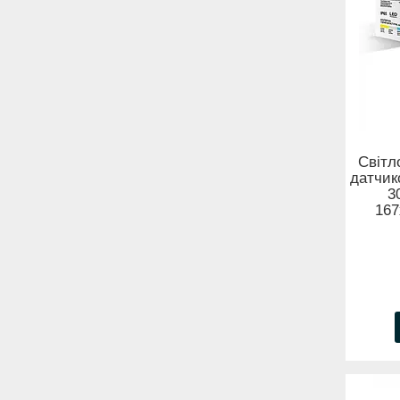
Світл
датчик
3
167