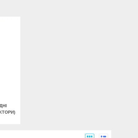
ДНІ
КТОРИ)