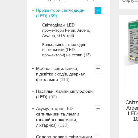
Прожектори світлодіодні
(LED)
69
Світлодіодні LED
прожектори Feron, Ardero,
Avaton, GTV
56
Консольні світлодіодні
світильники (LED
прожектори) на стовп
13
Меблеві світильники,
підсвітки сходів, дзеркал,
фітолампи
110
Настільні лампи світлодіодні
(LED)
92
Світ
Arde
Акумуляторні LED
LED
світильники та лампи
1
(аварійні покажчики,
ліхтарики)
120
Садово-паркові світильники