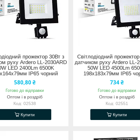
одіодний прожектор 30Вт з
Світлодіодний прожектор
ом руху Ardero LL-2030ARD
датчиком руху Ardero LL
0W LED 2400Lm 6500K
50W LED 4500Lm 65
х164х79мм IP65 чорний
198х183х79мм IP65 чо
580,80 ₴
734 ₴
Готово до відправки
Готово до відправки
Оптом і в роздріб
Оптом і в роздріб
02538
02551
Купити
Купити