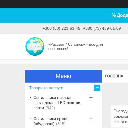
% Дода
+380 (50) 223-63-45
+380 (73) 439-01-09
«Рассвет / Світанок» – все для
освітлення!
ГОЛОВНА
Товари та послуги
Світильники накладні
світлодіодні, LED люстри,
споти
942
Сьогодн
рекламн
Світильники врізні
різної 
(вбудовані)
315