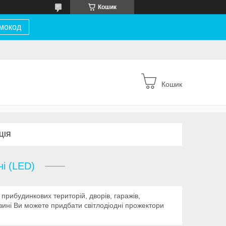
Кошик
мокод
Кошик
ЦІЯ
і (LED)
прибудинкових територій, дворів, гаражів,
зині Ви можете придбати світлодіодні прожектори