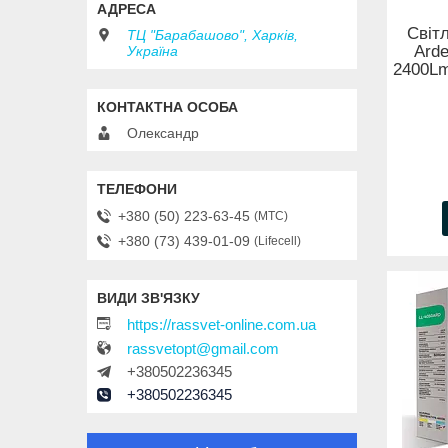
Світ
ТЦ "Барабашово", Харків,
Ard
Україна
2400Lm
Олександр
+380 (50) 223-63-45
МТС
+380 (73) 439-01-09
Lifecell
https://rassvet-online.com.ua
rassvetopt@gmail.com
+380502236345
+380502236345