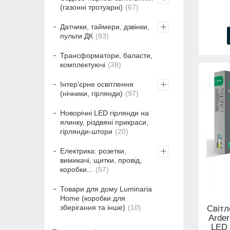
(газонні тротуарні)
67
Датчики, таймери, дзвінки,
пульти ДК
83
Трансформатори, баласти,
комплектуючі
38
Інтер'єрне освітлення
(нічники, гірлянди)
97
Новорічні LED гірлянди на
ялинку, різдвяні прикраси,
гірлянди-штори
20
Електрика: розетки,
вимикачі, щитки, провід,
коробки...
57
Товари для дому Luminaria
Home (коробки для
зберігання та інше)
10
Світл
Arde
LED 