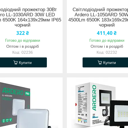
лодіодний прожектор 30Вт
Світлодіодний прожекто
ero LL-1030ARD 30W LED
Ardero LL-1050ARD 50
 6500K 164x139x29мм IP65
4500Lm 6500K 183x169x29
чорний
чорний
322 ₴
411,40 ₴
Готово до відправки
Готово до відправки
Оптом і в роздріб
Оптом і в роздріб
02236
02232
Купити
Купити