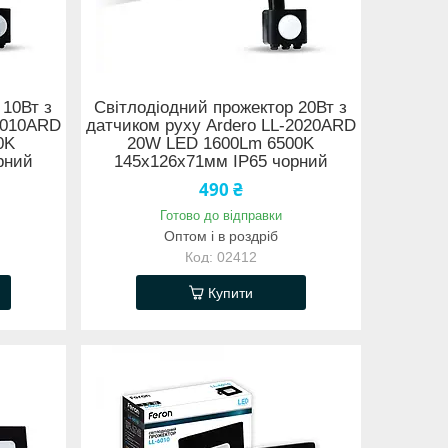
 10Вт з
Світлодіодний прожектор 20Вт з
-2010ARD
датчиком руху Ardero LL-2020ARD
0K
20W LED 1600Lm 6500K
рний
145х126х71мм IP65 чорний
490 ₴
Готово до відправки
Оптом і в роздріб
02412
Купити