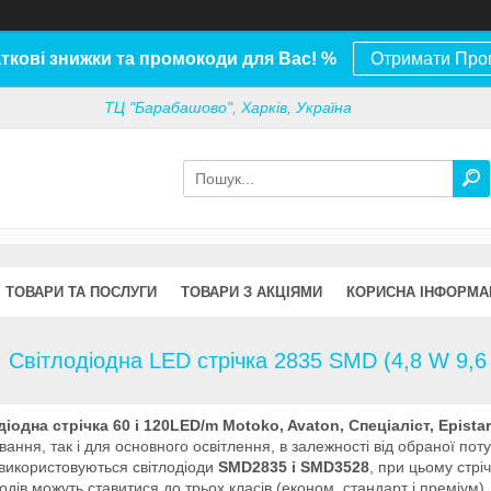
ткові знижки та промокоди для Вас! %
Отримати Про
ТЦ "Барабашово", Харків, Україна
ТОВАРИ ТА ПОСЛУГИ
ТОВАРИ З АКЦІЯМИ
КОРИСНА ІНФОРМА
Світлодіодна LED стрічка 2835 SMD (4,8 W 9,
іодна стрічка 60 і 120LED/m Motoko, Avaton, Спеціаліст, Epista
ування, так і для основного освітлення, в залежності від обраної пот
 використовуються світлодіоди
SMD2835 і SMD3528
, при цьому стрі
іодів можуть ставитися до трьох класів (економ, стандарт і преміум), і