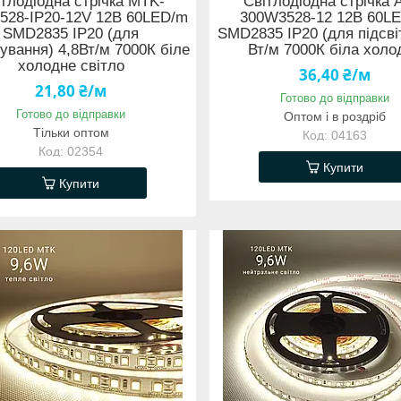
тлодіодна стрічка MTK-
Світлодіодна стрічка 
528-IP20-12V 12В 60LED/m
300W3528-12 12В 60L
SMD2835 IP20 (для
SMD2835 IP20 (для підсвіт
чування) 4,8Вт/м 7000К біле
Вт/м 7000К біла холо
холодне світло
36,40 ₴/м
21,80 ₴/м
Готово до відправки
Готово до відправки
Оптом і в роздріб
Тільки оптом
04163
02354
Купити
Купити