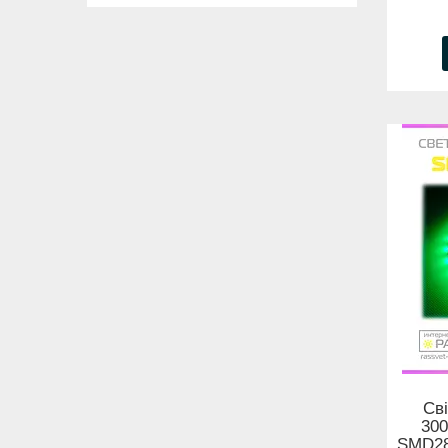
Сві
300
SMD283