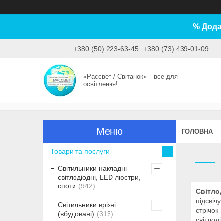
% Дода
+380 (50) 223-63-45
+380 (73) 439-01-09
«Рассвет / Світанок» – все для
освітлення!
ГОЛОВНА
Товари та послуги
Світильники накладні
світлодіодні, LED люстри,
споти
942
Світлод
підсвіч
Світильники врізні
стрічок
(вбудовані)
315
світлод