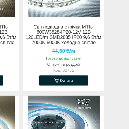
MTK-
Світлодіодна стрічка MTK-
12В
600W3528-IP20-12V 12В
,6 Вт/м
120LED/m SMD2835 IP20 9,6 Вт/м
світло
7000К-8000К холодне світло
44,60 ₴/м
Готово до відправки
Оптом і в роздріб
02751
Купити