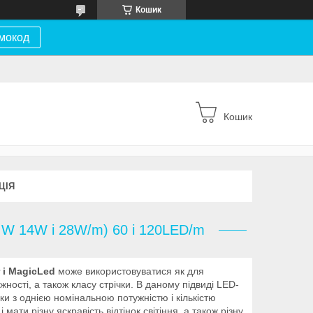
Кошик
мокод
Кошик
ЦІЯ
6 W 14W і 28W/m) 60 і 120LED/m
r і MagicLed
може використовуватися як для
ужності, а також класу стрічки. В даному підвиді LED-
чки з однією номінальною потужністю і кількістю
 мати різну яскравість відтінок світіння, а також різну