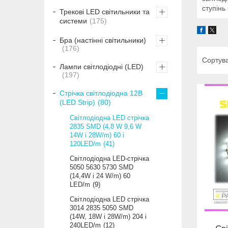
ступінь 
Трекові LED світильники та
системи
175
Бра (настінні світильники)
176
Лампи світлодіодні (LED)
197
Стрічка світлодіодна 12В
(LED Strip)
80
Світлодіодна LED стрічка
2835 SMD (4,8 W 9,6 W
14W і 28W/m) 60 і
120LED/m
41
Світлодіодна LED-стрічка
5050 5630 5730 SMD
(14,4W і 24 W/m) 60
LED/m
9
Світлодіодна LED стрічка
3014 2835 5050 SMD
(14W, 18W і 28W/m) 204 і
240LED/m
12