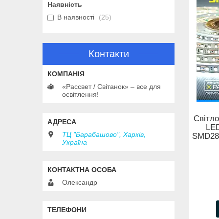
Наявність
В наявності
25
Контакти
«Рассвет / Світанок» – все для
освітлення!
Світло
LED
ТЦ "Барабашово", Харків,
SMD283
Україна
Олександр