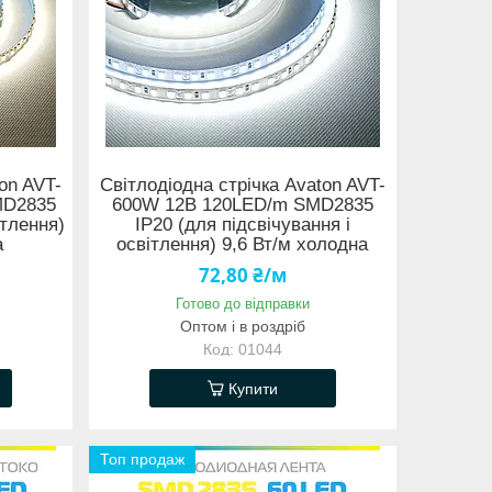
on AVT-
Світлодіодна стрічка Avaton AVT-
MD2835
600W 12В 120LED/m SMD2835
ітлення)
IP20 (для підсвічування і
а
освітлення) 9,6 Вт/м холодна
72,80 ₴/м
Готово до відправки
Оптом і в роздріб
01044
Купити
Топ продаж