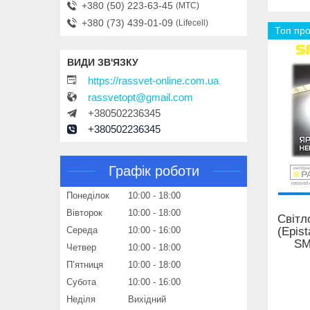
+380 (50) 223-63-45
МТС
+380 (73) 439-01-09
Lifecell
Топ пр
https://rassvet-online.com.ua
rassvetopt@gmail.com
+380502236345
+380502236345
Графік роботи
Понеділок
10:00
18:00
Вівторок
10:00
18:00
Світл
(Epis
Середа
10:00
16:00
SM
Четвер
10:00
18:00
Пʼятниця
10:00
18:00
Субота
10:00
16:00
Неділя
Вихідний