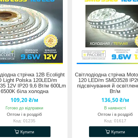
діодна стрічка 12В Ecolight
Світлодіодна стрічка Moto
 Light Polska 120LED/m
120 LED/m SMD3528 IP2
5 12V IP20 9,6 Вт/м 600Lm
підсвічування й освітлен
6500K біла холодна
Вт/м
109,20 ₴/м
136,50 ₴/м
Готово до відправки
В наявності
Оптом і в роздріб
Оптом і в роздріб
01235
01617
Купити
Купити