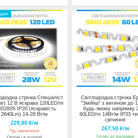
одаж
одіодна стрічка Спеціаліст
Світлодіодна стрічка Ep
tar) 12 В яскрава 120LED/m
"Змійка" з вигином до 1
D2835 IP20 (яскравість
будь-якому напрямку 
2640Lm) 14-28 Вт/м
60LED/m 14Вт/м IP33 те
свічення
229,80 ₴/м
267,50 ₴/м
Під замовлення
Готово до відправки
Оптом і в роздріб