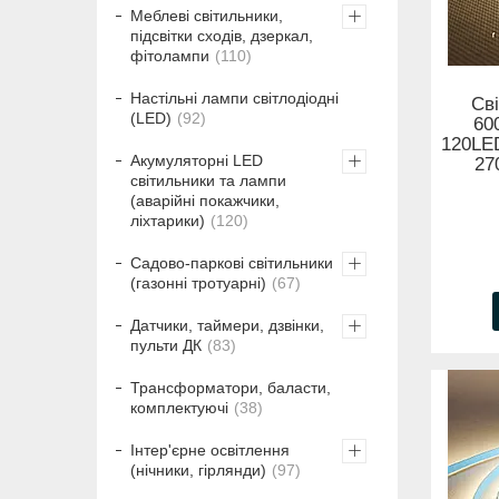
Меблеві світильники,
підсвітки сходів, дзеркал,
фітолампи
110
Настільні лампи світлодіодні
Сві
(LED)
92
60
120LE
Акумуляторні LED
27
світильники та лампи
(аварійні покажчики,
ліхтарики)
120
Садово-паркові світильники
(газонні тротуарні)
67
Датчики, таймери, дзвінки,
пульти ДК
83
Трансформатори, баласти,
комплектуючі
38
Інтер'єрне освітлення
(нічники, гірлянди)
97