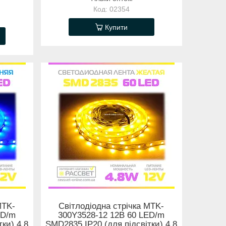
02354
Купити
MTK-
Світлодіодна стрічка MTK-
ED/m
300Y3528-12 12В 60 LED/m
ки) 4,8
SMD2835 IP20 (для підсвітки) 4,8