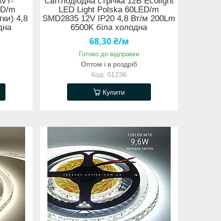
AVT-
Світлодіодна стрічка 12В Ecolight
ED/m
LED Light Polska 60LED/m
ки) 4,8
SMD2835 12V IP20 4,8 Вт/м 200Lm
дна
6500K біла холодна
68,30 ₴/м
Готово до відправки
Оптом і в роздріб
01236
Купити