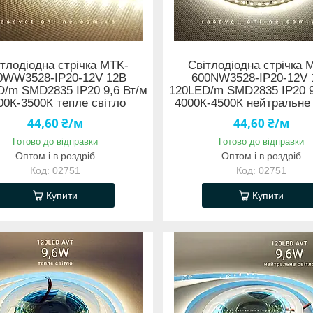
тлодіодна стрічка MTK-
Світлодіодна стрічка 
0WW3528-IP20-12V 12В
600NW3528-IP20-12V 
D/m SMD2835 IP20 9,6 Вт/м
120LED/m SMD2835 IP20 9
00К-3500К тепле світло
4000К-4500К нейтральне 
44,60 ₴/м
44,60 ₴/м
Готово до відправки
Готово до відправки
Оптом і в роздріб
Оптом і в роздріб
02751
02751
Купити
Купити