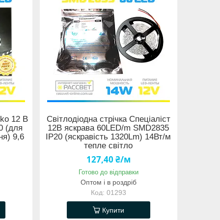
ko 12 В
Світлодіодна стрічка Спеціаліст
0 (для
12В яскрава 60LED/m SMD2835
ня) 9,6
IP20 (яскравість 1320Lm) 14Вт/м
тепле світло
127,40 ₴/м
Готово до відправки
Оптом і в роздріб
01293
Купити