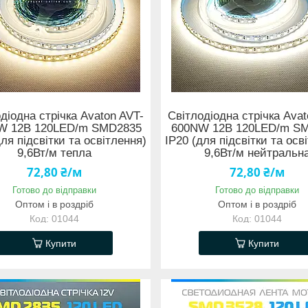
діодна стрічка Avaton AVT-
Світлодіодна стрічка Avat
W 12В 120LED/m SMD2835
600NW 12В 120LED/m S
для підсвітки та освітлення)
IP20 (для підсвітки та осв
9,6Вт/м тепла
9,6Вт/м нейтральн
72,80 ₴/м
72,80 ₴/м
Готово до відправки
Готово до відправки
Оптом і в роздріб
Оптом і в роздріб
01044
01044
Купити
Купити