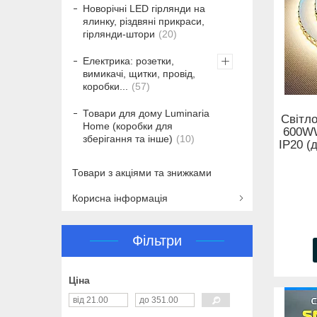
Новорічні LED гірлянди на
ялинку, різдвяні прикраси,
гірлянди-штори
20
Електрика: розетки,
вимикачі, щитки, провід,
коробки...
57
Товари для дому Luminaria
Світло
Home (коробки для
600W
зберігання та інше)
10
IP20 (
Товари з акціями та знижками
Корисна інформація
Фільтри
Ціна