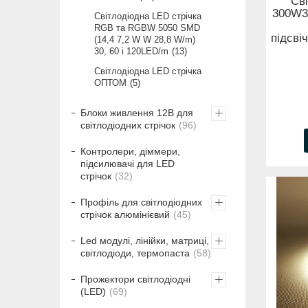
Сві
300W3
Світлодіодна LED стрічка
RGB та RGBW 5050 SMD
підсві
(14,4 7,2 W W 28,8 W/m)
30, 60 і 120LED/m
13
Світлодіодна LED стрічка
ОПТОМ
5
Блоки живлення 12В для
світлодіодних стрічок
96
Контролери, діммери,
підсилювачі для LED
стрічок
32
Профіль для світлодіодних
стрічок алюмінієвий
45
Led модулі, лінійки, матриці,
світлодіоди, термопаста
58
Прожектори світлодіодні
(LED)
69