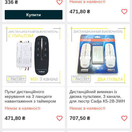
336
Немає в наявності
₴
471,80
₴
Купити
Пульт дистанційного
Дистанційний вимикач із
керування на 3 ланцюги
двома пультами, 3 канали,
навантаження з таймером
для люстр Cadja K5-2B-3WH
Cadja K5B-3B 3 лінії-каналу
Немає в наявності
Немає в наявності
чорний
471,80
707,50
₴
₴