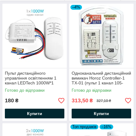
Є варіанти пультів на 2, 3 і 4 каналу (лінії), тобто ви
–4%
можете з одного пульта вмикати-вимикати 2, 3 або 4
підключених лінії.
Пульт дистанційного
Одноканальний дистанційний
управління освітленням 1
вимикач Horoz Controller-1
канал LEDTech 1000W*1
TX-01 (пульт 1 канал 105-
Power 220В для люстр
001-0001) білий
Готово до відправки
Готово до відправки
180
313,50
₴
₴
327,10 ₴
Купити
Купити
Топ продажів
–16%