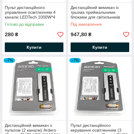
Пульт дистанційного
Дистанційний вимикач із
управління освітленням 4
трьома приймальними
канали LEDTech 1000W*4
блоками для світильників
Power 220В для люстр
Cadja K5C-1-3B чорний
Готово до відправки
Під замовлення
280
947,80
₴
₴
Купити
Купити
–7%
–7%
Дистанційний вимикач з
Пульт дистанційного
пультом (2 канали) Ardero
керування освітленням (3