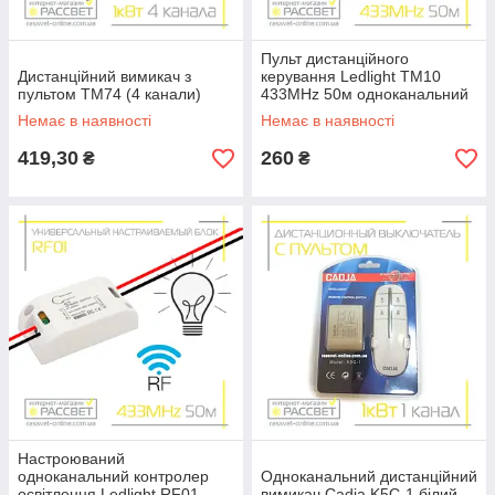
Пульт дистанційного
Дистанційний вимикач з
керування Ledlight TM10
пультом TM74 (4 канали)
433MHz 50м одноканальний
настроюється (без блоків)
Немає в наявності
Немає в наявності
419,30
260
₴
₴
Настроюваний
одноканальний контролер
Одноканальний дистанційний
освітлення Ledlight RF01
вимикач Cadja K5C-1 білий