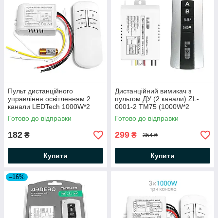
Пульт дистанційного
Дистанційний вимикач з
управління освітленням 2
пультом ДУ (2 канали) ZL-
канали LEDTech 1000W*2
0001-2 ТМ75 (1000W*2
Power 220В для люстр
Power) для люстр
Готово до відправки
Готово до відправки
182
299
₴
₴
354 ₴
Купити
Купити
–16%