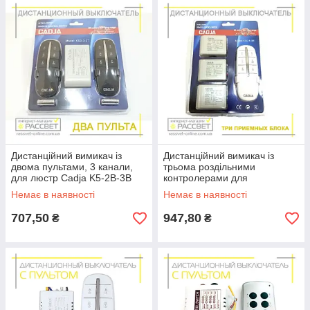
Дистанційний вимикач із
Дистанційний вимикач із
двома пультами, 3 канали,
трьома роздільними
для люстр Cadja K5-2B-3B
контролерами для
світильників Cadja K5C-1-3W
Немає в наявності
Немає в наявності
білий
707,50
947,80
₴
₴