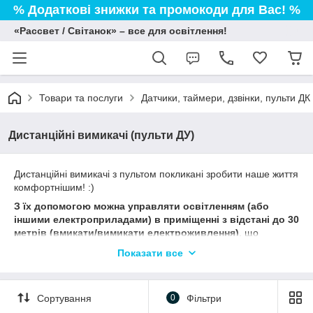
% Додаткові знижки та промокоди для Вас! %
«Рассвет / Світанок» – все для освітлення!
Товари та послуги
Датчики, таймери, дзвінки, пульти ДК
Дистанційні вимикачі (пульти ДУ)
Дистанційні вимикачі з пультом покликані зробити наше життя
комфортнішим! :)
З їх допомогою можна управляти освітленням (або
іншими електроприладами) в приміщенні з відстані до 30
метрів (вмикати/вимикати електроживлення)
, що
безсумнівно дуже зручно на сьогоднішній день, так як
Показати все
практично в кожному будинку знаходиться безліч всіляких
світильників і джерел освітлення, якими хотілося б керувати
роздільно за допомогою маленького пультика.
Сортування
0
Фільтри