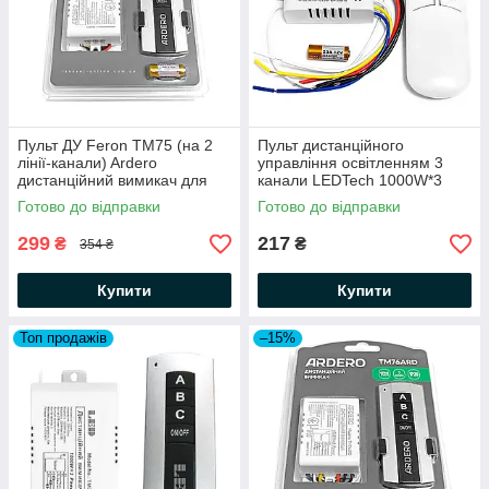
Пульт ДУ Feron TM75 (на 2
Пульт дистанційного
лінії-канали) Ardero
управління освітленням 3
дистанційний вимикач для
канали LEDTech 1000W*3
люстр (1000W*2 Power)
Power 220В для люстр
Готово до відправки
Готово до відправки
299
217
₴
₴
354 ₴
Купити
Купити
Топ продажів
–15%