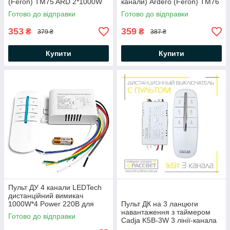
(Feron) TM75 ARD 2*1000W
канали) Ardero (Feron) TM76
для люстр
ARD 3*1000W для люстр
Готово до відправки
Готово до відправки
353
359
₴
₴
379 ₴
387 ₴
Купити
Купити
Пульт ДУ 4 канали LEDTech
дистанційний вимикач
1000W*4 Power 220В для
Пульт ДК на 3 ланцюги
люстр
навантаження з таймером
Готово до відправки
Cadja K5B-3W 3 лінії-канала
білий