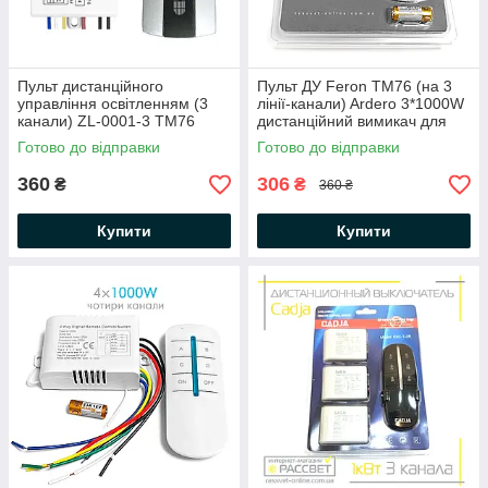
Пульт дистанційного
Пульт ДУ Feron TM76 (на 3
управління освітленням (3
лінії-канали) Ardero 3*1000W
канали) ZL-0001-3 ТМ76
дистанційний вимикач для
(1000W*3 Power) для люстр
люстр
Готово до відправки
Готово до відправки
360
306
₴
₴
360 ₴
Купити
Купити