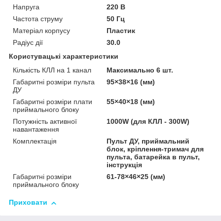
Напруга
220 В
Частота струму
50 Гц
Матеріал корпусу
Пластик
Радіус дії
30.0
Користувацькі характеристики
Кількість КЛЛ на 1 канал
Максимально 6 шт.
Габаритні розміри пульта
95×38×16 (мм)
ДУ
Габаритні розміри плати
55×40×18 (мм)
приймального блоку
Потужність активної
1000W (для КЛЛ - 300W)
навантаження
Комплектація
Пульт ДУ, приймальний
блок, кріплення-тримач для
пульта, батарейка в пульт,
інструкція
Габаритні розміри
61-78×46×25 (мм)
приймального блоку
Приховати