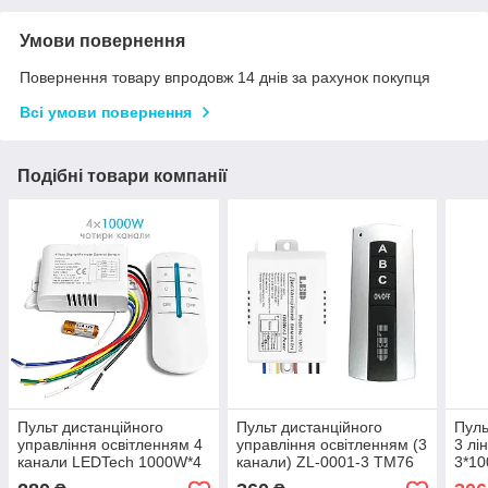
Умови повернення
Повернення товару впродовж 14 днів за рахунок покупця
Всі умови повернення
Подібні товари компанії
Пульт дистанційного
Пульт дистанційного
Пуль
управління освітленням 4
управління освітленням (3
3 лі
канали LEDTech 1000W*4
канали) ZL-0001-3 ТМ76
3*10
Power 220В для люстр
(1000W*3 Power) для
вими