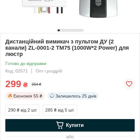
Дистанційний вимикач з пультом ДУ (2
канали) ZL-0001-2 ТМ75 (1000W*2 Power) для
люстр
Готово до відправки
Код: 02571
Опт і роздріб
299
₴
354 ₴
Економія
55 ₴
Залишилось
25 днів
290 ₴
від 2 шт.
285 ₴
від 5 шт.
Купити
або