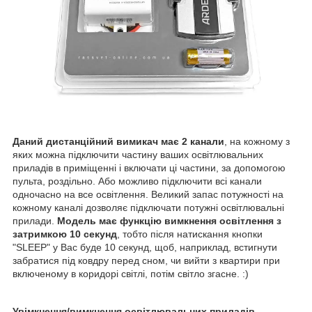
Даний дистанційний вимикач має 2 канали
, на кожному з
яких можна підключити частину ваших освітлювальних
приладів в приміщенні і включати ці частини, за допомогою
пульта, роздільно. Або можливо підключити всі канали
одночасно на все освітлення. Великий запас потужності на
кожному каналі дозволяє підключати потужні освітлювальні
прилади.
Модель має функцію вимкнення освітлення з
затримкою 10 секунд
, тобто після натискання кнопки
"SLEEP" у Вас буде 10 секунд, щоб, наприклад, встигнути
забратися під ковдру перед сном,
чи вийти з квартири при
включеному в коридорі світлі, потім світло згасне. :)
Увімкнення/вимкнення освітлювальних приладів
,