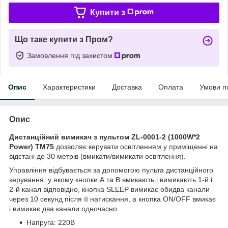
Купити з
Що таке купити з Пром?
Замовлення під захистом
Опис
Характеристики
Доставка
Оплата
Умови п
Опис
Дистанційний вимикач
з пультом
ZL-0001-2
(1000W*2
Power)
TM75
дозволяє керувати освітленням у приміщенні на
відстані до 30 метрів
(вмикати/вимикати освітлення)
.
Управління відбувається за допомогою пульта дистанційного
керування, у якому кнопки А та B вмикають і вимикають 1-й і
2-й канал відповідно, кнопка SLEEP вимикає обидва канали
через 10 секунд після її натискання, а кнопка ON/OFF вмикає
і вимикає два канали одночасно.
Напруга: 220В