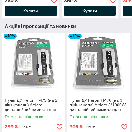
280
360
306
₴
₴
люстр
Купити
Купити
Акційні пропозиції та новинки
–16%
–15%
Пульт ДУ Feron TM75 (на 2
Пульт ДУ Feron TM76 (на 3
лінії-канали) Ardero
лінії-канали) Ardero 3*1000W
дистанційний вимикач для
дистанційний вимикач для
люстр (1000W*2 Power)
люстр
Готово до відправки
Готово до відправки
299
306
₴
₴
354 ₴
360 ₴