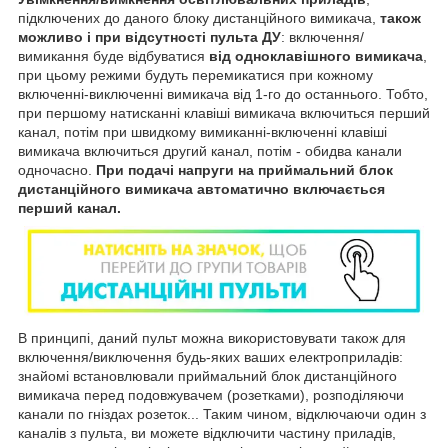
підключених до даного блоку дистанційного вимикача,
також
можливо і при відсутності пульта ДУ
: включення/
вимикання буде відбуватися
від одноклавішного вимикача
,
при цьому режими будуть перемикатися при кожному
включенні-виключенні вимикача від 1-го до останнього. Тобто,
при першому натисканні клавіші вимикача включиться перший
канал, потім при швидкому вимиканні-включенні клавіші
вимикача включиться другий канал, потім - обидва канали
одночасно.
При подачі напруги на приймальний блок
дистанційного вимикача автоматично включається
перший канал.
В принципі, даний пульт можна використовувати також для
включення/виключення будь-яких ваших електроприладів:
знайомі встановлювали приймальний блок дистанційного
вимикача перед подовжувачем (розетками), розподіляючи
канали по гніздах розеток... Таким чином, відключаючи один з
каналів з пульта, ви можете відключити частину приладів,