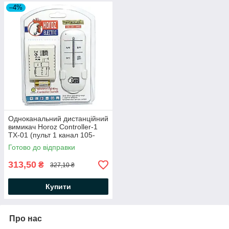
–4%
Одноканальний дистанційний
вимикач Horoz Controller-1
TX-01 (пульт 1 канал 105-
001-0001) білий
Готово до відправки
313,50
₴
327,10 ₴
Купити
Про нас