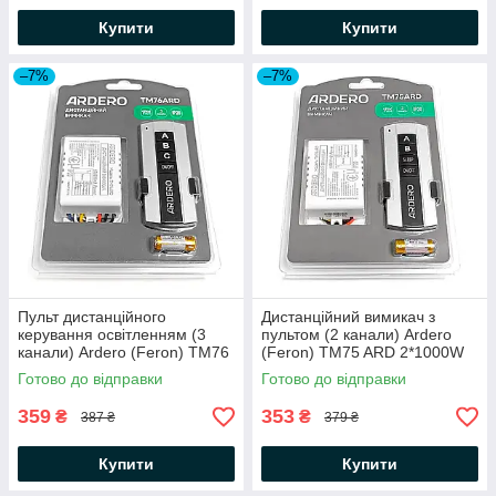
Купити
Купити
–7%
–7%
Пульт дистанційного
Дистанційний вимикач з
керування освітленням (3
пультом (2 канали) Ardero
канали) Ardero (Feron) TM76
(Feron) TM75 ARD 2*1000W
ARD 3*1000W для люстр
для люстр
Готово до відправки
Готово до відправки
359
353
₴
₴
387 ₴
379 ₴
Купити
Купити