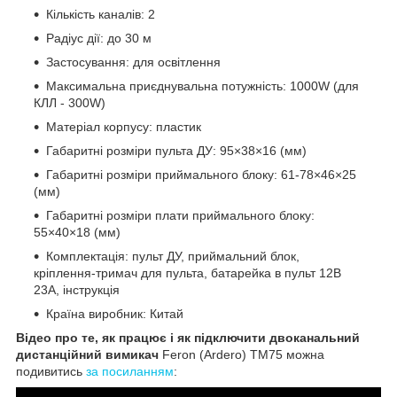
Кількість каналів: 2
Радіус дії: до 30 м
Застосування: для освітлення
Максимальна приєднувальна потужність: 1000W (для
КЛЛ - 300W)
Матеріал корпусу: пластик
Габаритні розміри пульта ДУ: 95×38×16 (мм)
Габаритні розміри приймального блоку: 61-78×46×25
(мм)
Габаритні розміри плати приймального блоку:
55×40×18 (мм)
Комплектація: пульт ДУ, приймальний блок,
кріплення-тримач для пульта, батарейка в пульт 12В
23А, інструкція
Країна виробник: Китай
Відео про те, як працює і як підключити двоканальний
дистанційний вимикач
Feron (Ardero) TM75 можна
подивитись
за посиланням
: