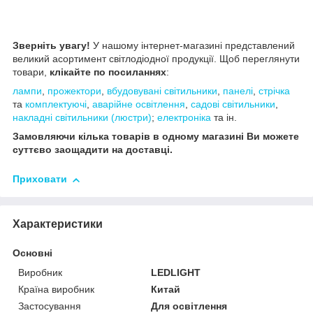
Зверніть увагу!
У нашому інтернет-магазині представлений
великий асортимент світлодіодної продукції. Щоб переглянути
товари,
клікайте по посиланнях
:
лампи
,
прожектори
,
вбудовувані світильники
,
панелі
,
стрічка
та
комплектуючі
,
аварійне освітлення
,
садові світильники
,
накладні світильники (люстри)
;
електроніка
та ін.
Замовляючи кілька товарів в одному магазині Ви можете
суттєво заощадити на доставці.
Приховати
Характеристики
Основні
Виробник
LEDLIGHT
Країна виробник
Китай
Застосування
Для освітлення