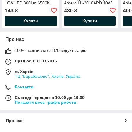
10W LED 800Lm 6500K
Ardero LL-2010ARD 10W
Ard
104х92х21мм IP65 чорний
LED 800Lm 6500K
LED
143
430
490
₴
₴
145х126х71мм IP65
145
чорний
чор
Купити
Купити
Про нас
100% позитивних з 870 відгуків за рік
Працює з 31.03.2016
м. Харків
ТЦ "Барабашово", Харків, Україна
Контакти
Сьогодні працює з 10:00 до 16:00
Показати весь графік роботи
Про нас