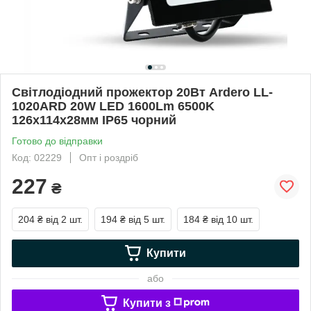
Світлодіодний прожектор 20Вт Ardero LL-
1020ARD 20W LED 1600Lm 6500K
126x114x28мм IP65 чорний
Готово до відправки
Код: 02229
Опт і роздріб
227
₴
204 ₴
від 2 шт.
194 ₴
від 5 шт.
184 ₴
від 10 шт.
Купити
або
Купити з