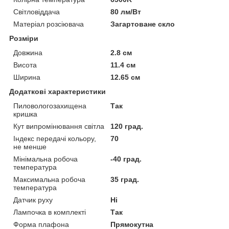
Світловіддача
80 лм/Вт
Матеріал розсіювача
Загартоване скло
Розміри
Довжина
2.8 см
Висота
11.4 см
Ширина
12.65 см
Додаткові характеристики
Пиловологозахищена
Так
кришка
Кут випромінювання світла
120 град.
Індекс передачі кольору,
70
не менше
Мінімальна робоча
-40 град.
температура
Максимальна робоча
35 град.
температура
Датчик руху
Ні
Лампочка в комплекті
Так
Форма плафона
Прямокутна