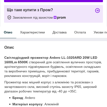
Що таке купити з Пром?
Замовлення під захистом
Опис
Характеристики
Доставка
Оплата
Умови п
Опис
Світлодіодний прожектор Ardero LL-1020ARD 20W LED
1600Lm 6500K
створений для освітлення вуличних просторів,
архітектурного підсвічування будівель, освітлення складських
та виробничих приміщень, прибудинкової території, гаражів,
рекламних конструкцій, воріт і парковок.
Прожектор має міцний корпус з алюмінію та розсіювач з
загартованого скла, високий ступінь захисту IP65, широкий
діапазон робочих температур від -40 до +35С.
Бренд
: Ardero
Матеріал корпусу
: Алюміній