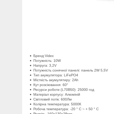
Бренд:Videx
Потужність: 10W
Напруга: 3,2V
Потужність сонячної панелі: панель 2W 5,5V
Тип акумулятора: LiFePO4
Місткість акумулятиру: 2Ah
Кут розсіювання: 60°
Ресурси роботи (L70B50): 25000 год
Матеріал корпусу: Алюміній
Світловий потік: 600Лм
Колірна температура: 5000К
Робоча температура: -20 ° C ~ + 50 ° С
Розмір: 160х130х28мм