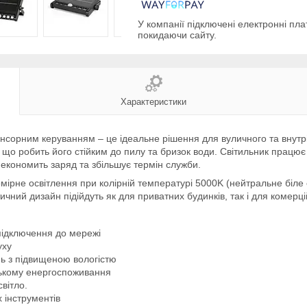
У компанії підключені електронні пла
покидаючи сайту.
Характеристики
енсорним керуванням – це ідеальне рішення для вуличного та внутр
що робить його стійким до пилу та бризок води. Світильник працює 
економить заряд та збільшує термін служби.
омірне освітлення при колірній температурі 5000K (нейтральне біле
тичний дизайн підійдуть як для приватних будинків, так і для комер
підключення до мережі
уху
нь з підвищеною вологістю
зькому енергоспоживання
вітло.
 інструментів