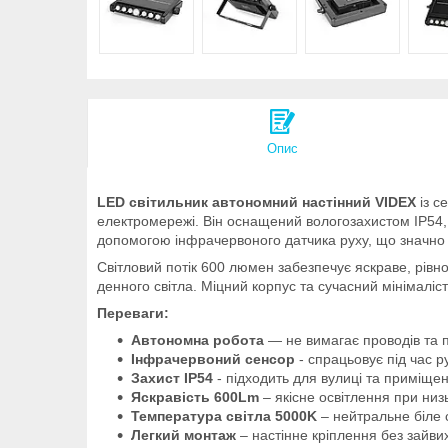
Опис
LED світильник автономний настінний VIDEX
із с
електромережі. Він оснащений вологозахистом IP54, 
допомогою інфрачервоного датчика руху, що значно 
Світловий потік 600 люмен забезпечує яскраве, рівн
денного світла. Міцний корпус та сучасний мінімаліс
Переваги:
Автономна робота
— не вимагає проводів та 
Інфрачервоний сенсор
- спрацьовує під час р
Захист IP54
- підходить для вулиці та приміще
Яскравість 600Lm
– якісне освітлення при ни
Температура світла 5000K
– нейтральне біле с
Легкий монтаж
– настінне кріплення без зайвих