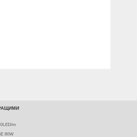
КРАЩИМИ
240LED/m
SE 80W