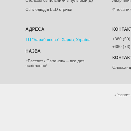
Стельові світильники з пультами ДУ
Аварійний
Світлодіодні LED стрічки
Фітосвіт
+380 (50)
ТЦ "Барабашово", Харків, Україна
+380 (73)
«Рассвет / Світанок» – все для
освітлення!
Олексан