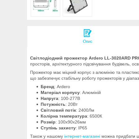
Опис
Світлодіодний прожектор Ardero LL-3020ARD PR
просторів, архітектурного підсвічування будівель, ос
Прожектор має міцний корпус з алюмінію та пластиков
що забезпечує стабільну роботу прожекторів у діапаз
Бренд
: Ardero
Матеріал корпусу
: Алюміній
Напруга
: 100-277В
Потужність
: 20Вт
Світловий потік
: 2400Лм
Колірна температура
: 6500К
Розмір
: 100х90х26мм
Ступінь захисту
: IP65
Також у нашому
інтернет-магазині
можна придбати ши