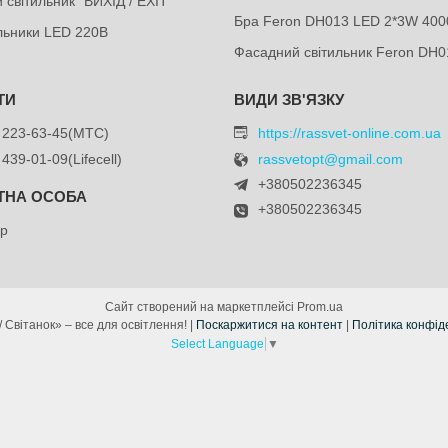
 світильник "ВИХІД / EXIT"
Бра Feron DH013 LED 2*3W 400
ильники LED 220В
Фасадний світильник Feron DH0
 223-63-45
МТС
https://rassvet-online.com.ua
 439-01-09
Lifecell
rassvetopt@gmail.com
+380502236345
+380502236345
др
Сайт створений на маркетплейсі
Prom.ua
«Рассвет / Світанок» – все для освітлення! |
Поскаржитися на контент
|
Політика конфід
Select Language
▼