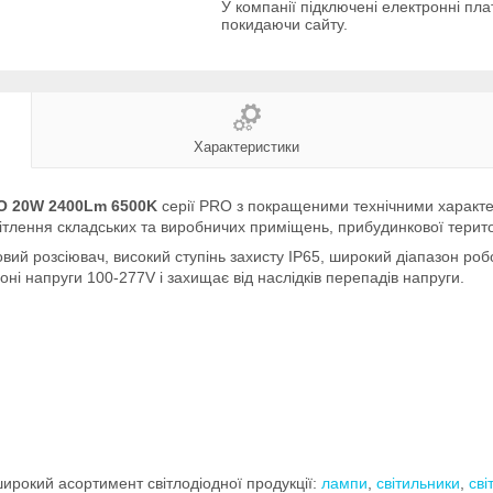
У компанії підключені електронні пла
покидаючи сайту.
Характеристики
O 20W 2400Lm 6500K
серії PRO з покращеними технічними характе
вітлення складських та виробничих приміщень, прибудинкової територі
ий розсіювач, високий ступінь захисту IP65, широкий діапазон робо
оні напруги 100-277V і захищає від наслідків перепадів напруги.
рокий асортимент світлодіодної продукції:
лампи
,
світильники
,
сві