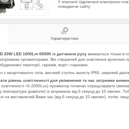
У компанії підключені електронні пла
покидаючи сайту.
Характеристики
RD 20W LED 1600Lm 6500K
із датчиком руху
вмикається тільки в 
трієвими прожекторами. Він створений для освітлення вуличних про
динкової території, гаражів, воріт і парковок.
 з загартованого скла, високий ступінь захисту IP65, широкий діап
ати рівень освітленості для увімкнення та час затримки вимкн
я освітленості <5-2000Lux) прожектор починає спрацьовувати (вмикат
 температури довкілля) із затримкою від 6 секунд до 10 хвилин. То
ться на виставлений Вами час (від 6 секунд до 10 хвилин), потім, якщ