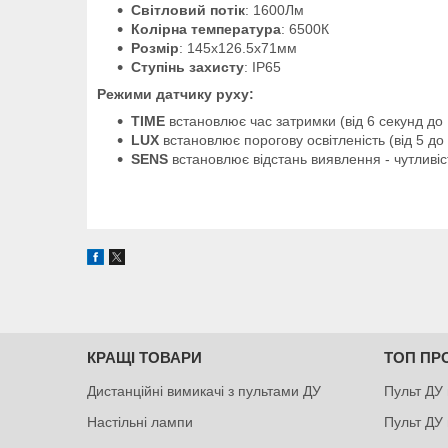
Світловий потік
: 1600Лм
Колірна температура
: 6500К
Розмір
: 145х126.5х71мм
Ступінь захисту
: IP65
Режими датчику руху:
TIME
встановлює час затримки (від 6 секунд до
LUX
встановлює порогову освітленість (від 5 до
SENS
встановлює відстань виявлення - чутливіс
КРАЩІ ТОВАРИ
ТОП ПР
Дистанційні вимикачі з пультами ДУ
Пульт ДУ 
Настільні лампи
Пульт ДУ 