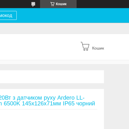
Кошик
мокод
Кошик
0Вт з датчиком руху Ardero LL-
 6500K 145х126х71мм IP65 чорний