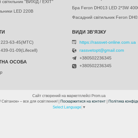
 світильник "ВИХІД / EXIT"
Бра Feron DH013 LED 2*3W 400
ильники LED 220В
Фасадний світильник Feron DH0
 223-63-45
МТС
https://rassvet-online.com.ua
 439-01-09
Lifecell
rassvetopt@gmail.com
+380502236345
+380502236345
др
Сайт створений на маркетплейсі
Prom.ua
«Рассвет / Світанок» – все для освітлення! |
Поскаржитися на контент
|
Політика конфід
Select Language
▼