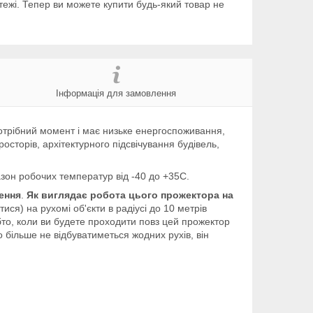
тежі. Тепер ви можете купити будь-який товар не
Інформація для замовлення
потрібний момент і має низьке енергоспоживання,
сторів, архітектурного підсвічування будівель,
азон робочих температур від -40 до +35С.
ення
.
Як виглядає робота цього прожектора на
ися) на рухомі об'єкти в радіусі до 10 метрів
бто, коли ви будете проходити повз цей прожектор
о більше не відбуватиметься жодних рухів, він