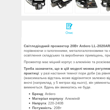
Опис
Світлодіодний прожектор 20Вт Ardero LL-2020A
порівнюючи з галогенними, металогалогеновими та на
освітлення складських та виробничих приміщень, прибу
Прожектор має міцний корпус з алюмінію та розсіювач
Треба зазначити, що в цій моделі можна регулюв
практиці
: у разі настання темної пори доби (за рівн
(максимальна відстань може відрізнятися залежно від
вночі (наприклад, у 5 метрах від нього), він увімкне
вимкнеться. Вдень він вмикатись не буде.
Бренд
: Ardero
Матеріал корпусу
: Алюміній
Напруга
: 220-240В
Потужність
: 20Вт