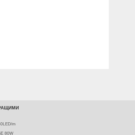
КРАЩИМИ
240LED/m
SE 80W