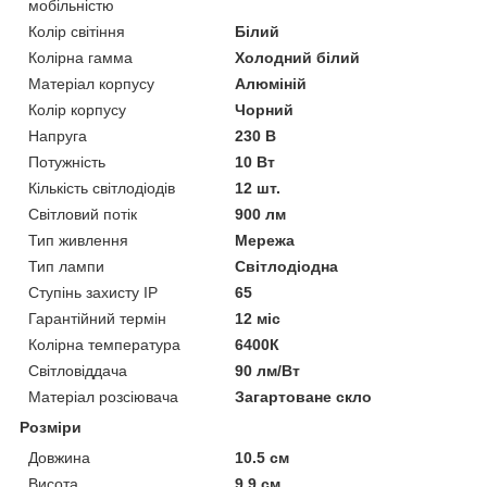
мобільністю
Колір світіння
Білий
Колірна гамма
Холодний білий
Матеріал корпусу
Алюміній
Колір корпусу
Чорний
Напруга
230 В
Потужність
10 Вт
Кількість світлодіодів
12 шт.
Світловий потік
900 лм
Тип живлення
Мережа
Тип лампи
Світлодіодна
Ступінь захисту IP
65
Гарантійний термін
12 міс
Колірна температура
6400К
Світловіддача
90 лм/Вт
Матеріал розсіювача
Загартоване скло
Розміри
Довжина
10.5 см
Висота
9.9 см