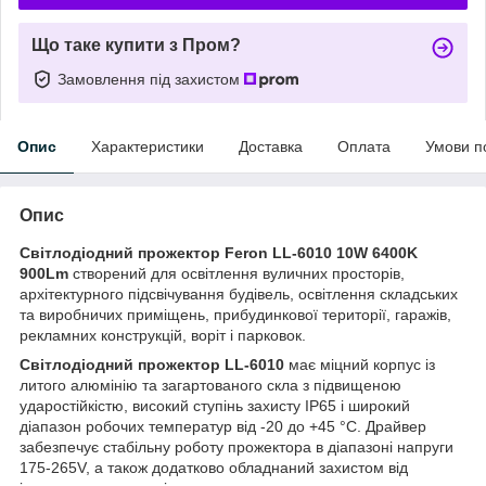
Що таке купити з Пром?
Замовлення під захистом
Опис
Характеристики
Доставка
Оплата
Умови п
Опис
Світлодіодний прожектор Feron LL-6010 10W 6400K
900Lm
створений для освітлення вуличних просторів,
архітектурного підсвічування будівель, освітлення складських
та виробничих приміщень, прибудинкової території, гаражів,
рекламних конструкцій, воріт і парковок.
Світлодіодний прожектор LL-6010
має міцний корпус із
литого алюмінію та загартованого скла з підвищеною
ударостійкістю, високий ступінь захисту IP65 і широкий
діапазон робочих температур від -20 до +45 °C. Драйвер
забезпечує стабільну роботу прожектора в діапазоні напруги
175-265V, а також додатково обладнаний захистом від