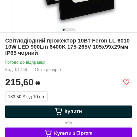
Світлодіодний прожектор 10Вт Feron LL-6010
10W LED 900Lm 6400K 175-265V 105х99х29мм
IP65 чорний
Готово до відправки
Код: 01759
Опт і роздріб
215,60
₴
183,50 ₴
від 10 шт.
Купити
або
Купити з