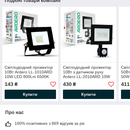
Подібні товари компанії
Світлодіодний прожектор
Світлодіодний прожектор
Світ
10Вт Ardero LL-1010ARD
10Вт з датчиком руху
50Вт
10W LED 800Lm 6500K
Ardero LL-2010ARD 10W
50W
104х92х21мм IP65 чорний
LED 800Lm 6500K
183
143
430
411
₴
₴
145х126х71мм IP65
чор
чорний
Купити
Купити
Про нас
100% позитивних з 869 відгуків за рік