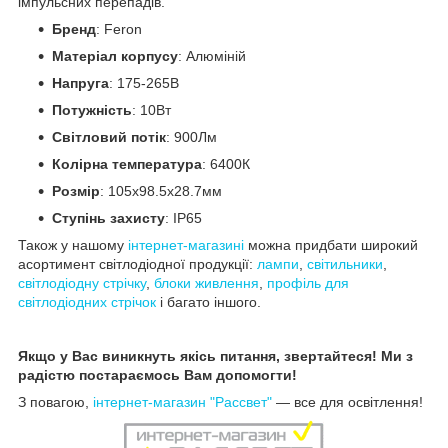
імпульсних перепадів.
Бренд
: Feron
Матеріал корпусу
: Алюміній
Напруга
: 175-265В
Потужність
: 10Вт
Світловий потік
: 900Лм
Колірна температура
: 6400К
Розмір
: 105х98.5х28.7мм
Ступінь захисту
: IP65
Також у нашому
інтернет-магазині
можна придбати широкий
асортимент світлодіодної продукції:
лампи
,
світильники
,
світлодіодну стрічку
,
блоки живлення
,
профіль для
світлодіодних стрічок
і багато іншого.
Якщо у Вас виникнуть якісь питання, звертайтеся! Ми з
радістю постараємось Вам допомогти!
З повагою,
інтернет-магазин "Рассвет"
— все для освітлення!