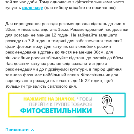
той же час доби. Тому одночасно з фітосвітильниками часто
купують
реле часу
(для вибору клікайте по посиланню).
Для вирощування розсади рекомендована відстань до листя
30см, мінімальна відстань 15см. Рекомендований час досвітки
для розсади не менше 12 годин. Не забувайте залишати
розсаду на 7-8 годин в темряві для забезпечення темнової
фази фотосинтезу. Для квітучих світлолюбних рослин
рекомендована відстань до листя не менше 30см, для
тіньолюбних рослин збільшуйте відстань до листків до 60см.
Час досвітки квітучих рослин слід визначити згідно з
рекомендаціями до підсвічуємої культури, в період цвітіння
темнова фаза має найбільший вплив. Фітосвітильник для
вирощування розсади включають до 15-22 годин, щоб
збільшити тривалість світлового дня.
Приховати