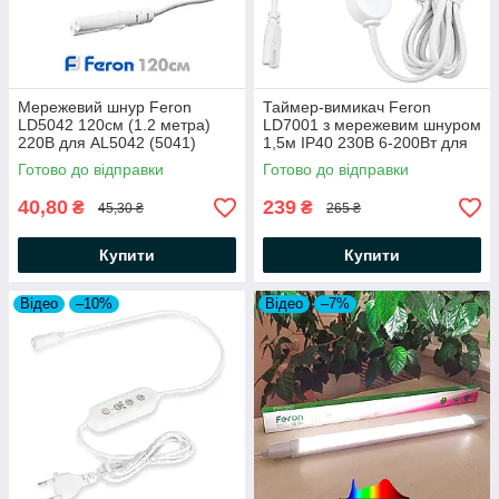
Мережевий шнур Feron
Таймер-вимикач Feron
LD5042 120см (1.2 метра)
LD7001 з мережевим шнуром
220В для AL5042 (5041)
1,5м IP40 230В 6-200Вт для
двоконтактний з вилкою в
фітосвітильника AL7001
Готово до відправки
Готово до відправки
розетку
білий
40,80
239
₴
₴
45,30 ₴
265 ₴
Купити
Купити
Відео
–10%
Відео
–7%