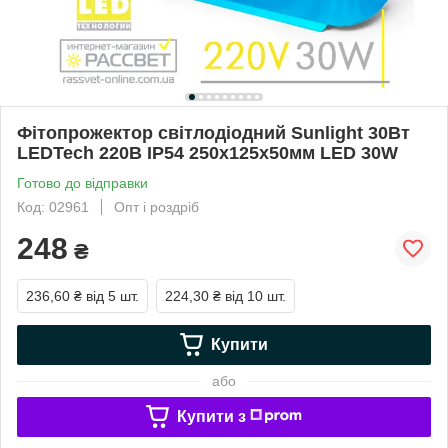
Фітопрожектор світлодіодний Sunlight 30Вт
LEDTech 220В IP54 250x125x50мм LED 30W
Готово до відправки
Код: 02961
Опт і роздріб
248
₴
236,60 ₴
від 5 шт.
224,30 ₴
від 10 шт.
Купити
або
Купити з