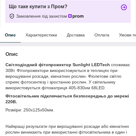
Що таке купити з Пром?
Замовлення під захистом
Опис
Характеристики
Доставка
Оплата
Умови п
Опис
Світлодіодний фітопрожектор Sunlight LEDTech
споживає
30Вт. Фітопрожектори використовуються в теплицях при
вирощуванні розсади, кімнатних рослин. Фіолетове світло
сприяє фотосинтезу і зростанню рослин. У світильнику
використовується фітоматриця 405-830нм 68LED.
Фітосвітильник підключається безпосередньо до мережі
220В.
Розміри: 250x125x50мм.
Найкращі результати при вирощуванні розсади або кімнатних
рослин виникають при використанні фітосвітильника в один і