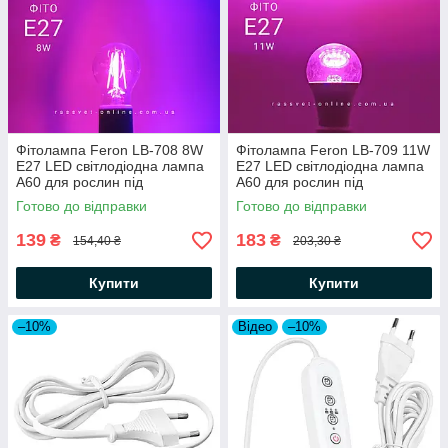
Фітолампа Feron LB-708 8W
Фітолампа Feron LB-709 11W
E27 LED світлодіодна лампа
E27 LED світлодіодна лампа
А60 для рослин під
А60 для рослин під
стандартний патрон Е27
стандартний патрон Е27
Готово до відправки
Готово до відправки
Ø60х107мм
Ø60х118мм
139
183
₴
₴
154,40 ₴
203,30 ₴
Купити
Купити
–10%
Відео
–10%