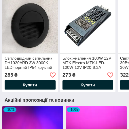
Світлодіодний світильник
Блок живлення 100W 12V
Світ
DH1020ARD 3W 3000K
MTK Electro MTK-LED-
30Вт
LED чорний IP54 круглий
100W-12V-IP20-8.3A
30W
сходовий 84*47мм для
маленький 139х50х23мм
164
285
273
322
₴
₴
підсвітки сходів 230V
(100Вт 12В 8.3А) для
чор
30Lm
світлодіодної LED стрічки
Купити
Купити
Акційні пропозиції та новинки
–10%
–10%