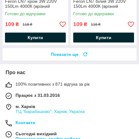
Feron LN7 хром 3W 220V
Feron LN7 білий 3W 220V
150Lm 4000К (врізний
150Lm 4000К (врізний
світлодіодний) Ø70*20мм
світлодіодний) Ø70*20мм
Готово до відправки
Готово до відправки
109
109
₴
₴
116 ₴
116 ₴
Купити
Купити
Показати ще
Про нас
100% позитивних з 871 відгука за рік
Працює з 31.03.2016
м. Харків
ТЦ "Барабашово", Харків, Україна
Контакти
Сьогодні вихідний
Показати весь графік роботи