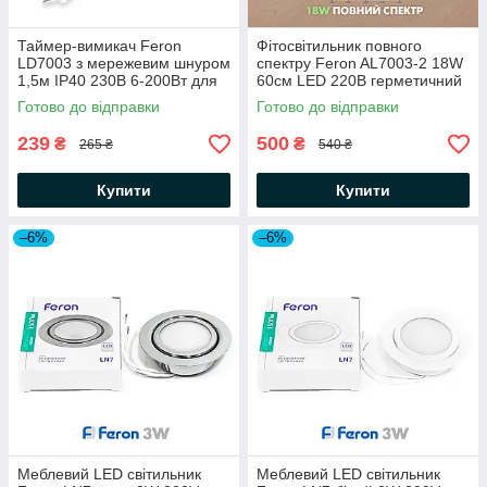
Таймер-вимикач Feron
Фітосвітильник повного
LD7003 з мережевим шнуром
спектру Feron AL7003-2 18W
1,5м IP40 230В 6-200Вт для
60см LED 220В герметичний
фітосвітильника AL7003
IP65 фітолампа для рослин +
Готово до відправки
Готово до відправки
білий
шнур
239
500
₴
₴
265 ₴
540 ₴
Купити
Купити
–6%
–6%
Меблевий LED світильник
Меблевий LED світильник