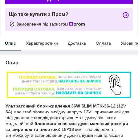
Що таке купити з Пром?
Замовлення під захистом
Опис
Характеристики
Доставка
Оплата
Умови п
Опис
Ультратонкий блок живлення 36W SLIM MTK-36-12
(12V
3А) має стабілізовану вихідну напругу 12V і призначений для
під'єднання світлодіодних стрічок. На відміну від інших
моделей, цей
блок живлення має дуже маленькі розміри
за шириною та висотою: 18×18 мм
- внаслідок чого,
він може бути встановлений у досить вузькі ніші та місця з