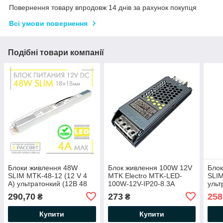
Повернення товару впродовж 14 днів за рахунок покупця
Всі умови повернення
Подібні товари компанії
Блоки живлення 48W
Блок живлення 100W 12V
Блок
SLIM MTK-48-12 (12 V 4
MTK Electro MTK-LED-
SLIM
А) ультратонкий (12В 48
100W-12V-IP20-8.3A
ульт
Вт 4 А) для світлодіодних
маленький 139х50х23мм
283
290,70
273
258
₴
₴
стртом
(100Вт 12В 8.3А) для
алюм
світлодіодної LED стрічки
для 
Купити
Купити
стрі