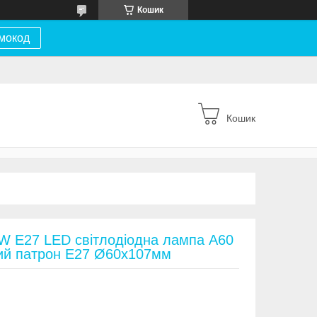
Кошик
мокод
Кошик
W E27 LED світлодіодна лампа А60
ний патрон Е27 Ø60х107мм