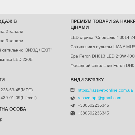
ОДАЖІВ
ПРЕМІУМ ТОВАРИ ЗА НАЙ
ЦІНАМИ
на 2 канали
LED стрічка "Спеціаліст" 3014 
на 3 канали
Світильник з пультом LIANA MU
 світильник "ВИХІД / EXIT"
Бра Feron DH013 LED 2*3W 400
ильники LED 220В
Фасадний світильник Feron DH0
 223-63-45
МТС
https://rassvet-online.com.ua
 439-01-09
Lifecell
rassvetopt@gmail.com
+380502236345
+380502236345
др