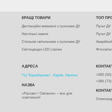
КРАЩІ ТОВАРИ
ТОП ПР
Дистанційні вимикачі з пультами ДУ
Пульт ДУ 
Настільні лампи
Пульт ДУ 
Стельові світильники з пультами ДУ
Аварійний
Світлодіодні LED стрічки
Фітосвіт
+380 (50)
ТЦ "Барабашово", Харків, Україна
+380 (73)
«Рассвет / Світанок» – все для
освітлення!
Олексан