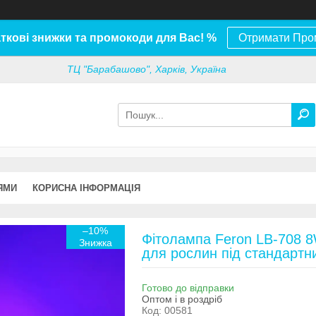
ткові знижки та промокоди для Вас! %
Отримати Про
ТЦ "Барабашово", Харків, Україна
ЯМИ
КОРИСНА ІНФОРМАЦІЯ
–10%
Фітолампа Feron LB-708 8
для рослин під стандарт
Готово до відправки
Оптом і в роздріб
Код:
00581