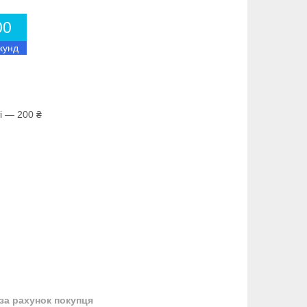
0
0
кунд
і — 200 ₴
за рахунок покупця