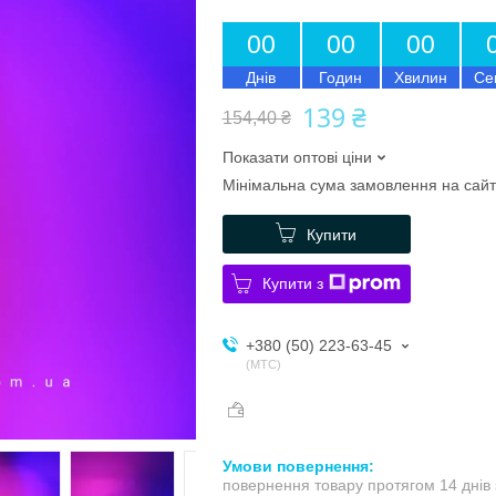
0
0
0
0
0
0
Днів
Годин
Хвилин
Се
139 ₴
154,40 ₴
Показати оптові ціни
Мінімальна сума замовлення на сайт
Купити
Купити з
+380 (50) 223-63-45
МТС
повернення товару протягом 14 днів