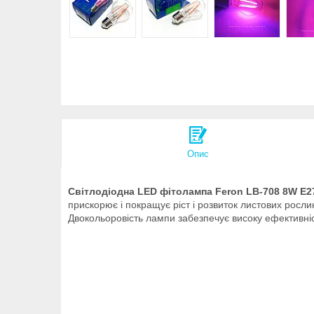
Опис
Світлодіодна LED фітолампа Feron LB-708 8W E
прискорює і покращує ріст і розвиток листових росли
Двокольоровість лампи забезпечує високу ефективніст