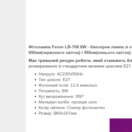
Фітолампа Feron LB-708 8W - біколірна лампа зі
650нм(червоного світла) і 450нм(синього світла)
Має тривалий ресурс роботи, який становить бл
розжарювання зі стандартним великим цоколем Е27.
Напруга: AC230V/50Hz
Тип цоколя: Е27
Фотонний потік: 12,4 мкмоль/с
Потужність: 8W
Кут випромінення: 300°
Матеріал колби: прозоре скло
Колір світіння: Спектр фотосинтез
Розмір: Ø60х107мм