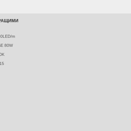
КРАЩИМИ
240LED/m
SE 80W
0K
15