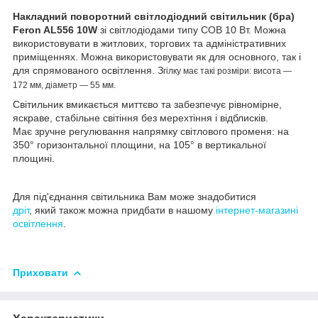
Накладний поворотний світлодіодний світильник (бра)
Feron AL556 10W
зі світлодіодами типу COB 10 Вт. Можна
використовувати в житлових, торгових та адміністративних
приміщеннях. Можна використовувати як для основного, так і
для спрямованого освітлення. З
гілку
має такі розміри:
висота —
172 мм, діаметр — 55 мм.
Світильник вмикається миттєво та забезпечує рівномірне,
яскраве, стабільне світіння без мерехтіння і відблисків.
Має зручне регулювання напрямку світлового променя: на
350° горизонтальної площини, на 105° в вертикальної
площині.
Для під'єднання світильника Вам може знадобитися
дріт
, який також можна придбати в нашому
інтернет-магазині
освітлення
.
Приховати