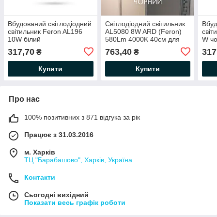
Вбудований світлодіодний
Світлодіодний світильник
Вбуд
світильник Feron AL196
AL5080 8W ARD (Feron)
світ
10W білий
580Lm 4000K 40см для
W ч
підсвітки (дзеркала у
317,70
763,40
317
₴
₴
ванних, картин) чорний
Купити
Купити
Про нас
100% позитивних з 871 відгука за рік
Працює з 31.03.2016
м. Харків
ТЦ "Барабашово", Харків, Україна
Контакти
Сьогодні вихідний
Показати весь графік роботи