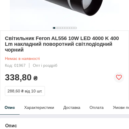
Світильник Feron AL556 10W LED 4000 K 400
Lm накладний поворотний світлодіодний
чорний
Немає в наявності
Код: 01967
Опт і роздріб
338,80
₴
288,60 ₴
від 10 шт.
Опис
Характеристики
Доставка
Оплата
Умови п
Опис