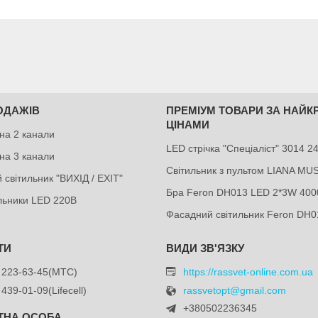
ОДАЖІВ
ПРЕМІУМ ТОВАРИ ЗА НАЙ
ЦІНАМИ
на 2 канали
LED стрічка "Спеціаліст" 3014 
на 3 канали
Світильник з пультом LIANA MU
 світильник "ВИХІД / EXIT"
Бра Feron DH013 LED 2*3W 400
ильники LED 220В
Фасадний світильник Feron DH0
 223-63-45
МТС
https://rassvet-online.com.ua
 439-01-09
Lifecell
rassvetopt@gmail.com
+380502236345