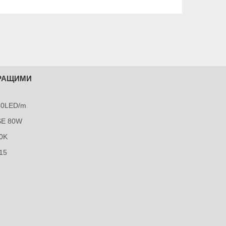
КРАЩИМИ
240LED/m
SE 80W
0K
15