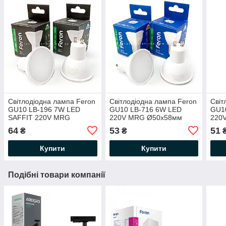
Світлодіодна лампа Feron
Світлодіодна лампа Feron
Світ
GU10 LB-196 7W LED
GU10 LB-716 6W LED
GU1
SAFFIT 220V MRG
220V MRG Ø50х58мм
220
Ø50х56мм 2700K / 4000K /
2700K / 4000K / 6400K
2700
64
53
51
₴
₴
6400K матова 620Lm
матова 500Lm
320
Купити
Купити
Подібні товари компанії