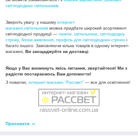
світлодіодних світильників
.
Зверніть увагу: у нашому
інтернет-
магазині
світильників
можна придбати широкий асортимент
світлодіодної продукції —
лампи
,
світильники
,
світлодіодну
стрічку
,
блоки живлення
,
профіль для світлодіодних стрічок
і
багато іншого. Замовляючи кілька товарів в одному інтернет-
магазині,
Ви
заощаджуйте на доставці
.
Якщо у Вас виникнуть якісь питання, звертайтеся! Ми з
радістю постараємось Вам допомогти!
З повагою,
інтернет-магазин "Рассвет"
— все для освітлення!
Приховати