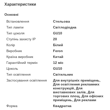
Характеристики
Основні
Встановлення
Стельова
Тип лампи
Світлодіодна
Тип цоколя
GU10
Ступінь захисту IP
20
Колір
Білий
Виробник
Feron
Країна виробник
Китай
Гарантійний термін
12 міс
Цоколь
GU10
Тип освітлення
Світильник
Застосування освітлення
Для внутрішніх приміщень,
Для освітлення рекламних
конструкцій, Для
виставкових залів, Для
торгових площ, Для офісних
приміщень, Для реклами
Форма
Квадратна