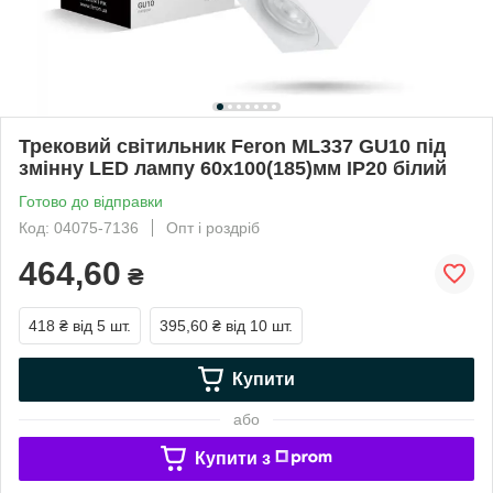
Трековий світильник Feron ML337 GU10 під
змінну LED лампу 60х100(185)мм IP20 білий
Готово до відправки
Код: 04075-7136
Опт і роздріб
464,60
₴
418 ₴
від 5 шт.
395,60 ₴
від 10 шт.
Купити
або
Купити з