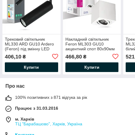
Трековий світильник
Накладний світильник
Трек
ML330 ARD GU10 Ardero
Feron ML303 GU10
ML3
(Feron) під змінну LED
акцентний спот 80х90мм
бiли
лампу Ø55х204(390)мм
(під змінну LED лампу)
лам
406,10
466,80
521
₴
₴
IP20 чорний
прямокутний білий
Купити
Купити
Про нас
100% позитивних з 871 відгука за рік
Працює з 31.03.2016
м. Харків
ТЦ "Барабашово", Харків, Україна
Контакти