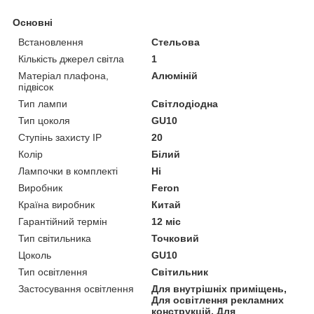
Основні
Встановлення
Стельова
Кількість джерел світла
1
Матеріал плафона,
Алюміній
підвісок
Тип лампи
Світлодіодна
Тип цоколя
GU10
Ступінь захисту IP
20
Колір
Білий
Лампочки в комплекті
Ні
Виробник
Feron
Країна виробник
Китай
Гарантійний термін
12 міс
Тип світильника
Точковий
Цоколь
GU10
Тип освітлення
Світильник
Застосування освітлення
Для внутрішніх приміщень,
Для освітлення рекламних
конструкцій, Для