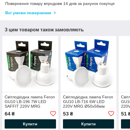
Повернення товару впродовж 14 днів за рахунок покупця
Всі умови повернення
З цим товаром також замовляють
Світлодіодна лампа Feron
Світлодіодна лампа Feron
Світ
GU10 LB-196 7W LED
GU10 LB-716 6W LED
GU1
SAFFIT 220V MRG
220V MRG Ø50х58мм
220
Ø50х56мм 2700K / 4000K /
2700K / 4000K / 6400K
2700
64
53
51
₴
₴
6400K матова 620Lm
матова 500Lm
320
Купити
Купити