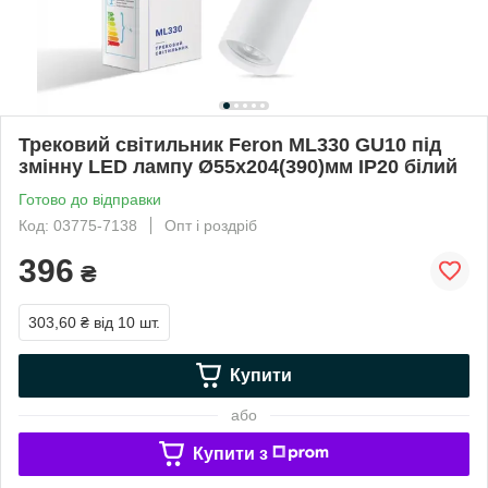
Трековий світильник Feron ML330 GU10 під
змінну LED лампу Ø55х204(390)мм IP20 білий
Готово до відправки
Код: 03775-7138
Опт і роздріб
396
₴
303,60 ₴
від 10 шт.
Купити
або
Купити з