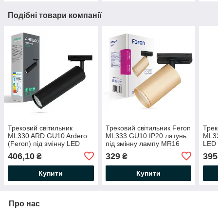
Подібні товари компанії
Трековий світильник
Трековий світильник Feron
Трек
ML330 ARD GU10 Ardero
ML333 GU10 IP20 латунь
ML33
(Feron) під змінну LED
під змінну лампу MR16
LED
лампу Ø55х204(390)мм
Ø52х125 мм
IP40
406,10
329
395
₴
₴
IP20 чорний
Купити
Купити
Про нас