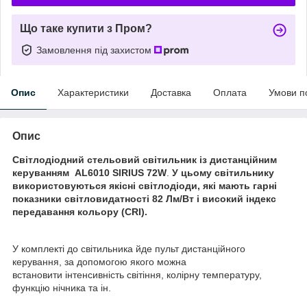
Що таке купити з Пром?
Замовлення під захистом
Опис
Характеристики
Доставка
Оплата
Умови п
Опис
Світлодіодний стельовий світильник із дистанційним
керуванням AL6010 SIRIUS 72W
.
У цьому світильнику
використовуються якісні світлодіоди, які мають гарні
показники світловидатності 82 Лм/Вт і високий індекс
передавання кольору (CRI).
У комплекті до світильника йде пульт дистанційного
керування, за допомогою якого можна
встановити інтенсивність світіння, колірну температуру,
функцію нічника та ін.