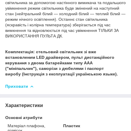
світильника за допомогою настінного вимикача та подальшого
увімкнення режим світильника буде змінений на наступний
стан (нейтральний білий — холодний білий — теплий білий —
режим нічного освітлення). Останнє стан світильника
(яскравість і колірна температура) зберігається під час
вимкнення та відновлюється під час увімкнення ТІЛЬКИ ЗА
ВИКОРИСТАННЯ ПУЛЬТА ДК.
Комплектація: стельовий світильник зі вже
встановленим LED драйвером, пульт дистанційного
керування з двома батарейками типу ААА
("мініпальчик"), саморізи з дюбелями і паспорт
виробу (Інструкція з експлуатації українською языке).
Приховати
Характеристики
Основні атрибути
Матеріал плафона,
Пластик
підвісок