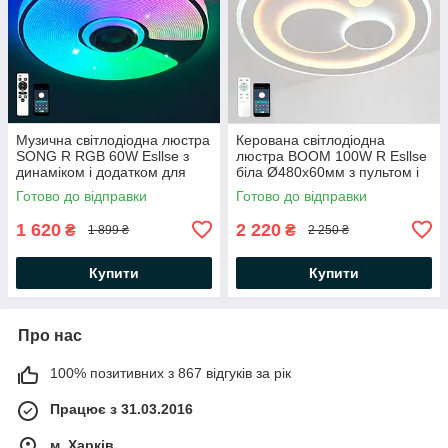
Музична світлодіодна люстра
Керована світлодіодна
SONG R RGB 60W Esllse з
люстра BOOM 100W R Esllse
динаміком і додатком для
біла Ø480х60мм з пультом і
смартфону APP Ø380х70мм
додатком для смартфону
Готово до відправки
Готово до відправки
APP WHITE 220V IP20
1 620
2 220
₴
₴
1 899 ₴
2 250 ₴
Купити
Купити
Про нас
100% позитивних з 867 відгуків за рік
Працює з 31.03.2016
м. Харків