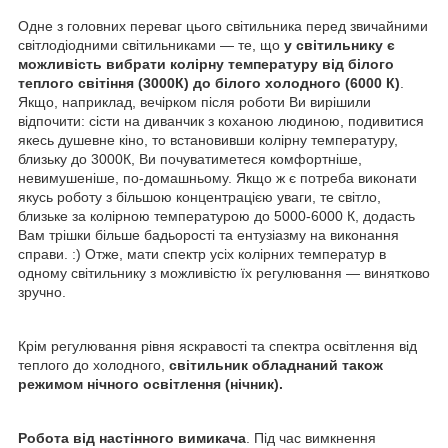
Одне з головних переваг цього світильника перед звичайними
світлодіодними світильниками — те, що
у світильнику є
можливість вибрати колірну температуру від білого
теплого світіння (3000К) до білого холодного (6000 К)
.
Якщо, наприклад, вечірком після роботи Ви вирішили
відпочити: сісти на диванчик з коханою людиною, подивитися
якесь душевне кіно, то встановивши колірну температуру,
близьку до 3000К, Ви почуватиметеся комфортніше,
невимушеніше, по-домашньому. Якщо ж є потреба виконати
якусь роботу з більшою концентрацією уваги, те світло,
близьке за колірною температурою до 5000-6000 К, додасть
Вам трішки більше бадьорості та ентузіазму на виконання
справи. :) Отже, мати спектр усіх колірних температур в
одному світильнику з можливістю їх регулювання — винятково
зручно.
Крім регулювання рівня яскравості та спектра освітлення від
теплого до холодного,
світильник обладнаний також
режимом нічного освітлення (нічник).
Робота від настінного вимикача
. Під час вимкнення