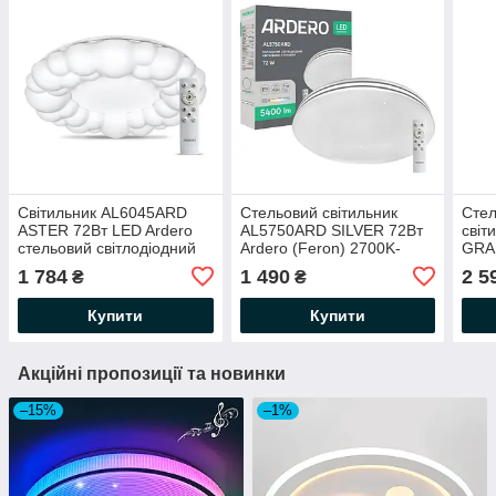
Світильник AL6045ARD
Стельовий світильник
Стел
ASTER 72Вт LED Ardero
AL5750ARD SILVER 72Вт
світ
стельовий світлодіодний
Ardero (Feron) 2700K-
GRA
3000K-4000K-6500K
6500K 5400Lm з пультом
6000
1 784
1 490
2 5
₴
₴
500Lm з пультом ДУ
ДУ Ø480*75mm
500*
Ø500х100мм
540
Купити
Купити
Акційні пропозиції та новинки
–15%
–1%