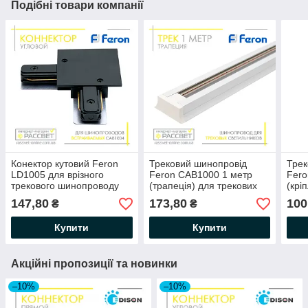
Подібні товари компанії
Конектор кутовий Feron
Трековий шинопровід
Трек
LD1005 для врізного
Feron CAB1000 1 метр
Fer
трекового шинопроводу
(трапеція) для трекових
(крі
CAB1004 (з'єднувач)
світильників білий
світ
147,80
173,80
100
₴
₴
чорний
Купити
Купити
Акційні пропозиції та новинки
–10%
–10%