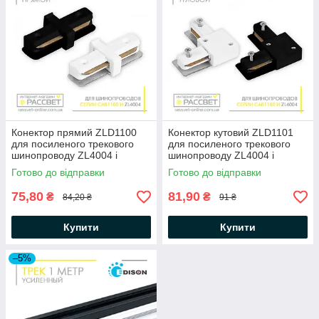
Конектор прямий ZLD1100
Конектор кутовий ZLD1101
для посиленого трекового
для посиленого трекового
шинопроводу ZL4004 і
шинопроводу ZL4004 і
CAB1100 білий і чорний
CAB1100 білий і чорний
Готово до відправки
Готово до відправки
75,80
81,90
₴
₴
84,20 ₴
91 ₴
Купити
Купити
–5%