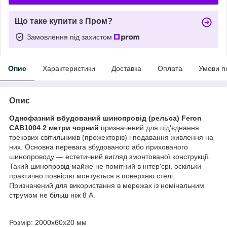
Що таке купити з Пром?
Замовлення під захистом
Опис
Характеристики
Доставка
Оплата
Умови п
Опис
Однофазний вбудований шинопровід (рельса) Feron
CAB1004 2 метри чорний
призначений для під'єднання
трекових світильників (прожекторів) і подавання живлення на
них. Основна перевага вбудованого або прихованого
шинопроводу — естетичний вигляд змонтованої конструкції.
Такий шинопровід майже не помітний в інтер'єрі, оскільки
практично повністю монтується в поверхню стелі.
Призначений для використання в мережах із номінальним
струмом не більш ніж 8 А.
Розмір: 2000х60х20 мм