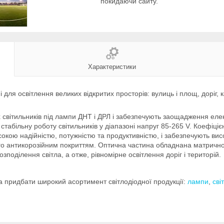
покидаючи сайту.
Характеристики
 для освітлення великих відкритих просторів: вулиць і площ, доріг, ка
.
світильників під лампи ДНТ і ДРЛ і забезпечують заощадження елект
абільну роботу світильників у діапазоні напруг 85-265 V. Коефіціє
сокою надійністю, потужністю та продуктивністю, і забезпечують ви
го антикорозійним покриттям. Оптична частина обладнана матрично
зподілення світла, а отже, рівномірне освітлення доріг і територій.
 придбати широкий асортимент світлодіодної продукції:
лампи
,
сві