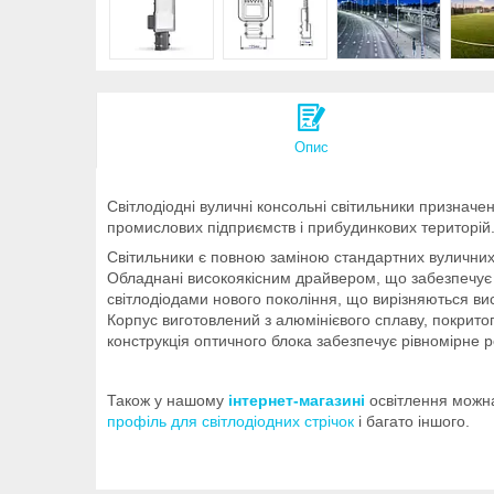
Опис
Світлодіодні вуличні консольні світильники призначені
промислових підприємств і прибудинкових територій
Світильники є повною заміною стандартних вуличних 
Обладнані високоякісним драйвером, що забезпечує ст
світлодіодами нового покоління, що вирізняються ви
Корпус виготовлений з алюмінієвого сплаву, покрито
конструкція оптичного блока забезпечує рівномірне ро
Також у нашому
інтернет-магазині
освітлення можна
профіль для світлодіодних стрічок
і багато іншого.