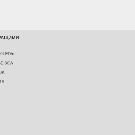
КРАЩИМИ
240LED/m
SE 80W
0K
15