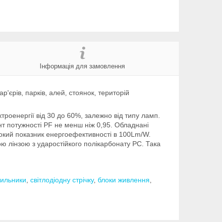
Інформація для замовлення
р'єрів, парків, алей, стоянок, територій
роенергії від 30 до 60%, залежно від типу ламп.
нт потужності PF не менш ніж 0,95. Обладнані
сокий показник енергоефективності в 100Lm/W.
ю лінзою з ударостійкого полікарбонату PC. Така
тильники
,
світлодіодну стрічку
,
блоки живлення
,