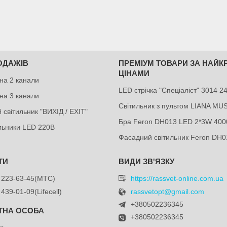
ОДАЖІВ
ПРЕМІУМ ТОВАРИ ЗА НАЙ
ЦІНАМИ
на 2 канали
LED стрічка "Спеціаліст" 3014 
на 3 канали
Світильник з пультом LIANA MU
 світильник "ВИХІД / EXIT"
Бра Feron DH013 LED 2*3W 400
ильники LED 220В
Фасадний світильник Feron DH0
 223-63-45
МТС
https://rassvet-online.com.ua
 439-01-09
Lifecell
rassvetopt@gmail.com
+380502236345
+380502236345