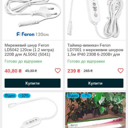
Мережевий шнур Feron
Таймер-вимикач Feron
LD5042 120см (1.2 метра)
LD7001 з мережевим шнуром
220В для AL5042 (5041)
1,5м IP40 230В 6-200Вт для
двоконтактний з вилкою в
фітосвітильника AL7001
Готово до відправки
Готово до відправки
розетку
білий
40,80
239
₴
₴
45,30 ₴
265 ₴
Купити
Купити
Відео
–10%
Відео
–7%