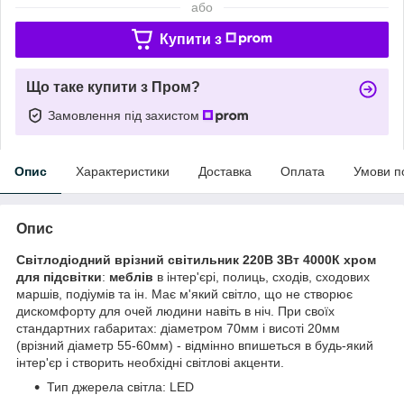
або
Купити з
Що таке купити з Пром?
Замовлення під захистом
Опис
Характеристики
Доставка
Оплата
Умови п
Опис
Світлодіодний врізний світильник 220В 3Вт 4000К хром
для підсвітки
:
меблів
в інтер'єрі, полиць, сходів, сходових
маршів, подіумів та ін. Має м'який світло, що не створює
дискомфорту для очей людини навіть в ніч. При своїх
стандартних габаритах: діаметром 70мм і висоті 20мм
(врізний діаметр 55-60мм) - відмінно впишеться в будь-який
інтер'єр і створить необхідні світлові акценти.
Тип джерела світла: LED