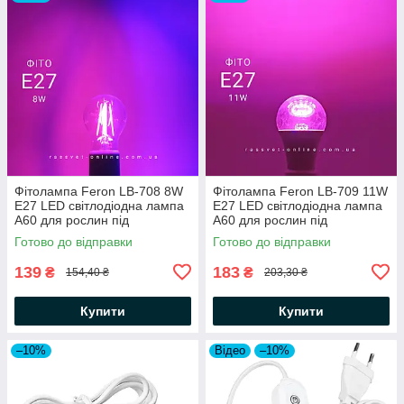
Фітолампа Feron LB-708 8W
Фітолампа Feron LB-709 11W
E27 LED світлодіодна лампа
E27 LED світлодіодна лампа
А60 для рослин під
А60 для рослин під
стандартний патрон Е27
стандартний патрон Е27
Готово до відправки
Готово до відправки
Ø60х107мм
Ø60х118мм
139
183
₴
₴
154,40 ₴
203,30 ₴
Купити
Купити
–10%
Відео
–10%