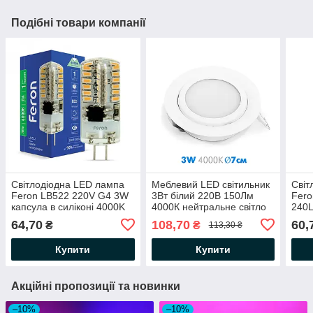
Подібні товари компанії
Світлодіодна LED лампа
Меблевий LED світильник
Світ
Feron LB522 220V G4 3W
3Вт білий 220В 150Лм
Fero
капсула в силіконі 4000K
4000К нейтральне світло
240L
(220В 3Вт) нейтральне
(врізний світлодіодний)
в лю
64,70
108,70
60,
₴
₴
113,30 ₴
світло
Ø70*20мм
нейт
Купити
Купити
Акційні пропозиції та новинки
–10%
–10%