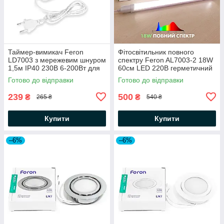
Таймер-вимикач Feron
Фітосвітильник повного
LD7003 з мережевим шнуром
спектру Feron AL7003-2 18W
1,5м IP40 230В 6-200Вт для
60см LED 220В герметичний
фітосвітильника AL7003
IP65 фітолампа для рослин +
Готово до відправки
Готово до відправки
білий
шнур
239
500
₴
₴
265 ₴
540 ₴
Купити
Купити
–6%
–6%