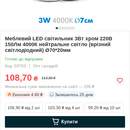
Меблевий LED світильник 3Вт хром 220В
150Лм 4000К нейтральне світло (врізний
світлодіодний) Ø70*20мм
Готово до відправки
Код: 03703
Опт і роздріб
108,70
₴
113,30 ₴
Мінімальна сума замовлення на сайті — 200 ₴
Економія
4.60 ₴
Залишилось
25 днів
106,90 ₴
від 2 шт.
103,30 ₴
від 4 шт.
99,20 ₴
від 10 шт.
Купити