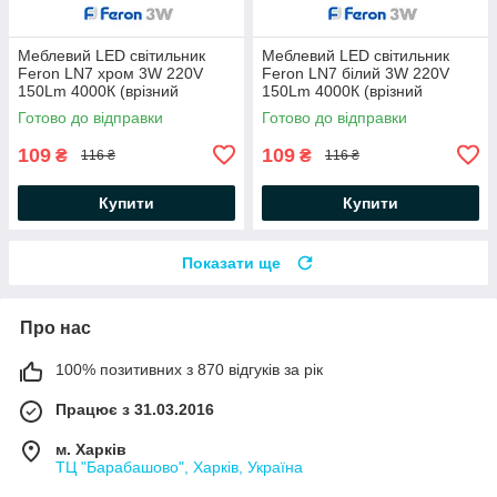
Меблевий LED світильник
Меблевий LED світильник
Feron LN7 хром 3W 220V
Feron LN7 білий 3W 220V
150Lm 4000К (врізний
150Lm 4000К (врізний
світлодіодний) Ø70*20мм
світлодіодний) Ø70*20мм
Готово до відправки
Готово до відправки
109
109
₴
₴
116 ₴
116 ₴
Купити
Купити
Показати ще
Про нас
100% позитивних з 870 відгуків за рік
Працює з 31.03.2016
м. Харків
ТЦ "Барабашово", Харків, Україна