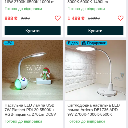
16W 2700К-6500K 1000Lm
3000К-6000K 1490Lm
(Feron) 180х138х400мм
потужна яскрава світлодіодна
Готово до відправки
Готово до відправки
потужна яскрава біла
482х253х200мм
888
1 499
₴
₴
978 ₴
1 600 ₴
Купити
Купити
–3%
Відео
Подарунок
Настільна LED лампа USB
Світлодіодна настільна LED
7W Platinet PDL20 5500K +
лампа Ardero DE1736 ARD
RGB-підсвітка 270Lm DC5V
9W 2700К-4000К-6500K
(працює від Powerbank) біла
550Lm (Feron)
Готово до відправки
Готово до відправки
149х140х442мм біла