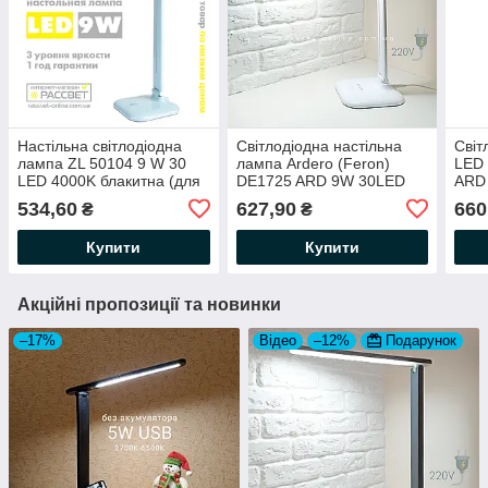
Настільна світлодіодна
Світлодіодна настільна
Світ
лампа ZL 50104 9 W 30
лампа Ardero (Feron)
LED 
LED 4000K блакитна (для
DE1725 ARD 9W 30LED
ARD
школяра)
6500K біла холодна (для
270
534,60
627,90
660
₴
₴
офісу, для манікюра)
550L
149
Купити
Купити
Акційні пропозиції та новинки
–17%
Відео
–12%
Подарунок