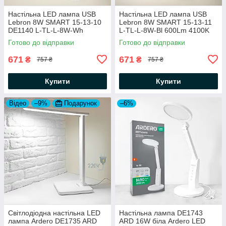
Настільна LED лампа USB
Настільна LED лампа USB
Lebron 8W SMART 15-13-10
Lebron 8W SMART 15-13-11
DE1140 L-TL-L-8W-Wh
L-TL-L-8W-Bl 600Lm 4100K
600Lm 4100K DC5V (працює
DC5V (працює від
Готово до відправки
Готово до відправки
від Powerbank) біла
Powerbank) чорна
671
671
₴
₴
757 ₴
757 ₴
Купити
Купити
Відео
–9%
Подарунок
–6%
Світлодіодна настільна LED
Настільна лампа DE1743
лампа Ardero DE1735 ARD
ARD 16W біла Ardero LED