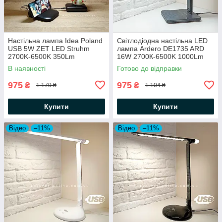
Настільна лампа Idea Poland
Світлодіодна настільна LED
USB 5W ZET LED Struhm
лампа Ardero DE1735 ARD
2700K-6500K 350Lm
16W 2700К-6500K 1000Lm
microUSB DC5V (працює від
(Feron) 180х138х400мм
В наявності
Готово до відправки
Powerbank) чорна
потужна яскрава сіра
975
975
₴
₴
1 170 ₴
1 104 ₴
Купити
Купити
Відео
–11%
Відео
–11%