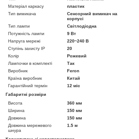
Матеріал каркасу
пластик
Тип вимикача
Сенсорний вимикач на
корпусі
Тип лампи
Світлодіодна
Потужність лампи
9 Вт
Напруга мережі
220~240 В
Ступінь захисту IP
20
Колір
Рожевий
Лампочки в комплекті
Так
Виробник
Feron
Країна виробник
Китай
Гарантійний термін
12 міс
Габаритні розміри
Висота
360 мм
Ширина
150 мм
Довжина
150 мм
Довжина мережевого
1.5 м
шнура
Користувацькі характеристики