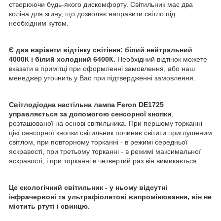
створюючи будь-якого дискомфорту. Світильник має два
коліна для згину, що дозволяє направити світло під
необхідним кутом.
Є два варіанти відтінку світіння: білий нейтральний
4000К і білий холодний 6400К.
Необхідний відтінок можете
вказати в примітці при оформленні замовлення, або наш
менеджер уточнить у Вас при підтвердженні замовлення.
Світлодіодна настільна лампа Feron DE1725
управляється за допомогою сенсорної кнопки
,
розташованої на основі світильника. При першому торканні
цієї сенсорної кнопки світильник починає світити приглушеним
світлом, при повторному торканні - в режимі середньої
яскравості, при третьому торканні - в режимі максимальної
яскравості, і при торканні в четвертий раз він вимикається.
Це екологічний світильник - у ньому відсутні
інфрачервоні та ультрафіолетові випромінювання, він не
містить ртуті і свинцю.