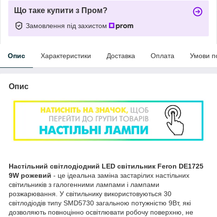
Що таке купити з Пром?
Замовлення під захистом
Опис
Характеристики
Доставка
Оплата
Умови п
Опис
Настільний світлодіодний LED світильник Feron DE1725
9W рожевий
- це ідеальна заміна застарілих настільних
світильників з галогенними лампами і лампами
розжарювання. У світильнику використовуються 30
світлодіодів типу SMD5730 загальною потужністю 9Вт, які
дозволяють повноцінно освітлювати робочу поверхню, не