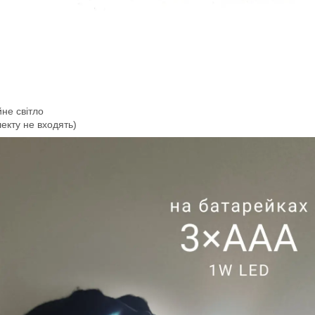
не світло
екту не входять)