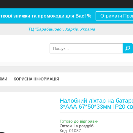
ткові знижки та промокоди для Вас! %
Отримати Про
ТЦ "Барабашово", Харків, Україна
ЯМИ
КОРИСНА ІНФОРМАЦІЯ
Налобний ліхтар на бата
3*ААА 67*50*33мм IP20 св
Готово до відправки
Оптом і в роздріб
Код:
01087