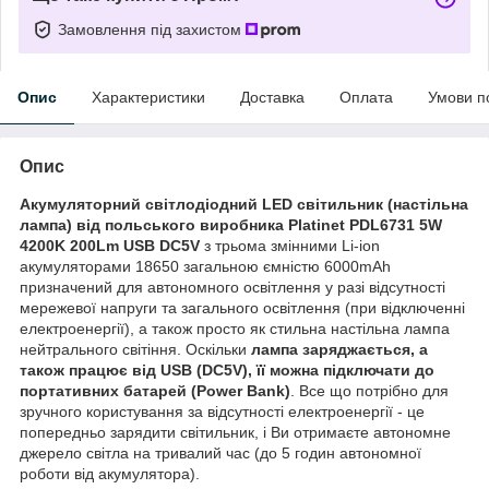
Замовлення під захистом
Опис
Характеристики
Доставка
Оплата
Умови п
Опис
Акумуляторний світлодіодний LED світильник (настільна
лампа) від польського виробника Platinet PDL6731 5W
4200K 200Lm USB DC5V
з трьома змінними Li-ion
акумуляторами 18650 загальною ємністю 6000mAh
призначений для автономного освітлення у разі відсутності
мережевої напруги та загального освітлення (при відключенні
електроенергії), а також просто як стильна настільна лампа
нейтрального світіння. Оскільки
лампа заряджається, а
також працює від USB (DC5V), її можна підключати до
портативних батарей (Power Bank)
. Все що потрібно для
зручного користування за відсутності електроенергії - це
попередньо зарядити світильник, і Ви отримаєте автономне
джерело світла на тривалий час (до 5 годин автономної
роботи від акумулятора).