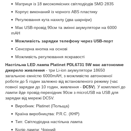
Матриця із 18 високоякісних світлодіодів SMD 2835
Корпус виконаний із чорного ABS пластику
Регулювання кута нахилу (два шарніри)
Має USB-провід 90см та змінні акумулятори на 6000
mAH
Можливість зарядки телефону через USB-порт
Сенсорна кнопка на основі
Можливість регулювання яскравості
Настільна LED лампа Platinet PDL6731 5W має автономне
джерело живлення
- три Li-ion акумулятори 18650
загальною ємністю 6000mAH, з можливістю автономної
роботи до 5 годин залежно від встановленого режиму (час
повної зарядки до 10 годин, живлення -
DC5V
). У комплекті до
лампи йде провід-перехідник 90см з microUSB на USB для
зарядки від мережі DC5V.
Виробник: Platinet (Польща)
Країна виробництва: P.R.C. (КНР)
Тип: Світлодіодна настільна лампа
Колір лампи: Чорний