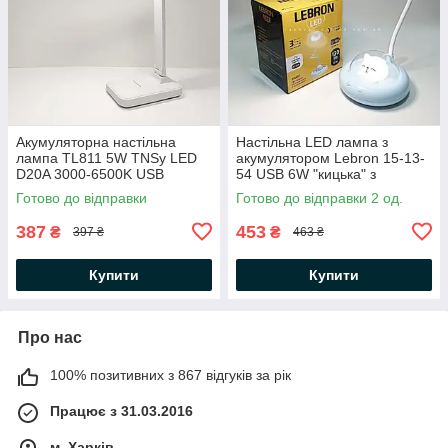
Акумуляторна настільна
Настільна LED лампа з
лампа TL811 5W TNSy LED
акумулятором Lebron 15-13-
D20A 3000-6500K USB
54 USB 6W "кицька" з
1200mAh Li-ion біла
нічником 130Lm 4100K
Готово до відправки
Готово до відправки 2 од.
290х250х90мм
1200mAh L-TL-L-54 біло-синя
387
453
₴
₴
397 ₴
463 ₴
Купити
Купити
Про нас
100% позитивних з 867 відгуків за рік
Працює з 31.03.2016
м. Харків