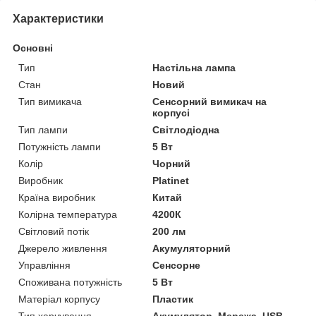
Характеристики
Основні
Тип
Настільна лампа
Стан
Новий
Тип вимикача
Сенсорний вимикач на
корпусі
Тип лампи
Світлодіодна
Потужність лампи
5 Вт
Колір
Чорний
Виробник
Platinet
Країна виробник
Китай
Колірна температура
4200К
Світловий потік
200 лм
Джерело живлення
Акумуляторний
Управління
Сенсорне
Споживана потужність
5 Вт
Матеріал корпусу
Пластик
Тип харчування
Акумулятор, Мережа, USB-