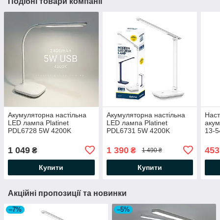
Подібні товари компанії
Акумуляторна настільна
Акумуляторна настільна
Наст
LED лампа Platinet
LED лампа Platinet
акум
PDL6728 5W 4200K
PDL6731 5W 4200K
13-5
200Lm з USB DC5V
200Lm з USB DC5V
нічн
2400mAh Li-ion біла
6000mAh Li-ion біла
1200
1 049
1 390
453
₴
₴
1 490 ₴
нейтральна
нейтральна
син
Купити
Купити
Акційні пропозиції та новинки
–7%
–5%