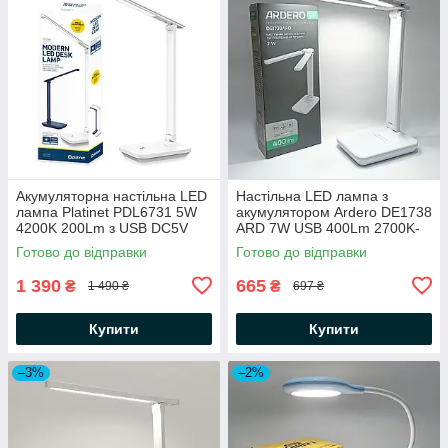
Акумуляторна настільна LED
Настільна LED лампа з
лампа Platinet PDL6731 5W
акумулятором Ardero DE1738
4200K 200Lm з USB DC5V
ARD 7W USB 400Lm 2700K-
6000mAh Li-ion біла
6500К 2400mAh Li-Ion біла
Готово до відправки
Готово до відправки
нейтральна
1 390
665
₴
₴
1 490 ₴
697 ₴
Купити
Купити
–3%
–2%