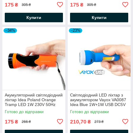
175
175
₴
₴
305 ₴
305 ₴
Купити
Купити
–34%
–23%
Акумуляторний світлодіодний
Світлодіодний LED ліхтар з
ліхтар Idea Poland Orange
акумулятором Vayox VA0087
Tramp LED 1W 230V 50Hz
Idea Blue 1W+1W USB DC5V
90Lm 6500K помаранчевий/
500mAH 300Lm 6000K синій
Готово до відправки
Готово до відправки
чорний
175
210,70
₴
₴
266 ₴
273 ₴