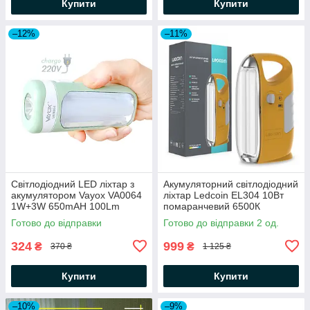
Купити
Купити
–12%
–11%
Світлодіодний LED ліхтар з
Акумуляторний світлодіодний
акумулятором Vayox VA0064
ліхтар Ledcoin EL304 10Вт
1W+3W 650mAH 100Lm
помаранчевий 6500К
6000K зелений
3х1800мАг USB (переносний
Готово до відправки
Готово до відправки 2 од.
світильник) 165х75х285мм
324
999
₴
₴
370 ₴
1 125 ₴
Купити
Купити
–10%
–9%