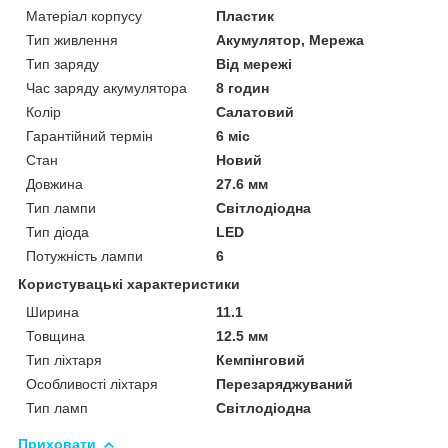
Матеріал корпусу
Пластик
Тип живлення
Акумулятор, Мережа
Тип заряду
Від мережі
Час заряду акумулятора
8 годин
Колір
Салатовий
Гарантійний термін
6 міс
Стан
Новий
Довжина
27.6 мм
Тип лампи
Світлодіодна
Тип діода
LED
Потужність лампи
6
Користувацькі характеристики
Ширина
11.1
Товщина
12.5 мм
Тип ліхтаря
Кемпінговий
Особливості ліхтаря
Перезаряджуваний
Тип ламп
Світлодіодна
Приховати