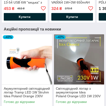
13-54 USB 6W "кицька" з
VA0064 1W+3W 650mAH
PDL
нічником 130Lm 4100K
100Lm 6000K зелений
200
453
324
1 3
₴
₴
463 ₴
370 ₴
1200mAh L-TL-L-54 біло-
6000
синя
ней
Купити
Купити
Акційні пропозиції та новинки
–43%
–43%
Акумуляторний світлодіодний
Світлодіодний ліхтар з
ліхтар Tramp LED 1W Struhm
акумулятором Idea
Idea Poland Orange 230V
Poland Orange LED 1W 230V
50Hz 90Lm 6500K
50Hz 90Lm 6500K
Готово до відправки
Готово до відправки
помаранчевий/чорний
помаранчевий/чорний