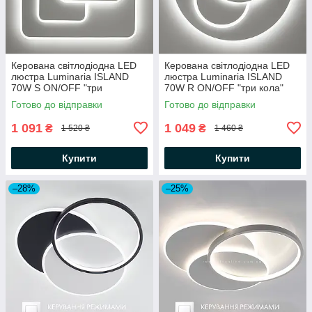
Керована світлодіодна LED
Керована світлодіодна LED
люстра Luminaria ISLAND
люстра Luminaria ISLAND
70W S ON/OFF "три
70W R ON/OFF "три кола"
квадрати" біла 460х460х50-
біла Ø460×50мм WHITE 220V
Готово до відправки
Готово до відправки
WHITE/WHITE-220V-IP20
IP20
1 091
1 049
₴
₴
1 520 ₴
1 460 ₴
Купити
Купити
–28%
–25%