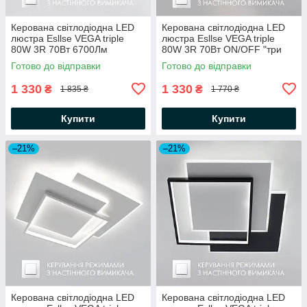
Керована світлодіодна LED
Керована світлодіодна LED
люстра Esllse VEGA triple
люстра Esllse VEGA triple
80W 3R 70Вт 6700Лм
80W 3R 70Вт ON/OFF "три
ON/OFF "три кола" чорна
кола" біла 490х60-
Готово до відправки
Готово до відправки
Ø490х60мм BLACK/WHITE
WHITE/WHITE-220-IP20
1 330
1 330
₴
₴
1 835 ₴
1 770 ₴
Купити
Купити
–21%
–21%
Керована світлодіодна LED
Керована світлодіодна LED