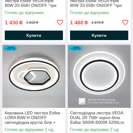
люстра Esllse VEGA triple
люстра Esllse VEGA triple
80W 3S 65Вт ON/OFF "три
80W 3S 65Вт ON/OFF "три
квадрати" біла
квадрати" чорна
Готово до відправки
Готово до відправки
470х470х62мм WHITE/WHITE
470х470х62мм BLACK/WHITE
220В IP20
220В IP20
1 430
1 480
₴
₴
1 815 ₴
1 870 ₴
Купити
Купити
–20%
–19%
Керована LED люстра Esllse
Світлодіодна люстра VEGA
LORA 80W H ON/OFF
DUAL 2R 75Вт чорно-бiла
світлодіодна кругла біла +
Esllse 3000К-6000К 5200Lm
чорна Ø480×65мм
ON/OFF "два кола"
Готово до відправки 1 од.
Готово до відправки 2 од.
Ø450×53мм WHITE / BLACK