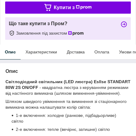
Купити з
Що таке купити з Пром?
Замовлення під захистом
Опис
Характеристики
Доставка
Оплата
Умови п
Опис
Світлодіодний світильник (LED люстра) Esllse STANDART
80W 2S ON/OFF
- квадратна люстра з керуванням режимами
від настінного вимикача (шляхом вимкнення-увімкнення).
Шляхом швидкого увімкнення та вимкнення зі стаціонарного
вимикача можна налаштувати колір світла:
1-е включення: холодне (ранкове, підбадьорливе)
світло
2-е включення: тепле (вечірнє, затишне) світло