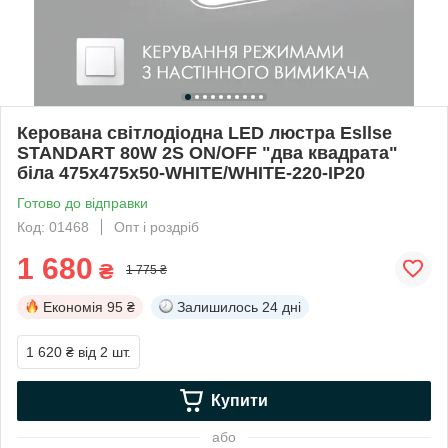
Керована світлодіодна LED люстра Esllse
STANDART 80W 2S ON/OFF "два квадрата"
біла 475х475х50-WHITE/WHITE-220-IP20
Готово до відправки
Код: 01468
Опт і роздріб
1 680
₴
1 775 ₴
Економія
95 ₴
Залишилось
24 дні
1 620 ₴
від 2 шт.
Купити
або