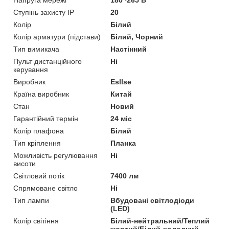
Ступінь захисту IP
20
Колір
Білий
Колір арматури (підстави)
Білий, Чорний
Тип вимикача
Настінний
Пульт дистанційного
Ні
керування
Виробник
Esllse
Країна виробник
Китай
Стан
Новий
Гарантійний термін
24 міс
Колір плафона
Білий
Тип кріплення
Планка
Можливість регулювання
Ні
висоти
Світловий потік
7400 лм
Спрямоване світло
Ні
Тип лампи
Вбудовані світлодіоди
(LED)
Колір світіння
Білий-нейтральний/Теплий
жовтий/Білий-холодний