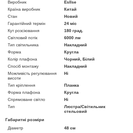
Виробник
Esllse
Країна виробник
Китай
Стан
Новий
Гарантійний термін
24 міс
Кут розсіювання
180 град.
Світловий потік
6000 лм
Тип світильника
Накладний
Форма
Кругла
Колір плафона
Чорний, Білий
Спосіб монтажу
Накладний
Можливість регулювання
Ні
висоти
Тип кріплення
Планка
Форма плафона
Кругла
Спрямоване світло
Ні
Тип
Люстра/Світильник
стельовий
Габаритні розміри
Діаметр
48 см