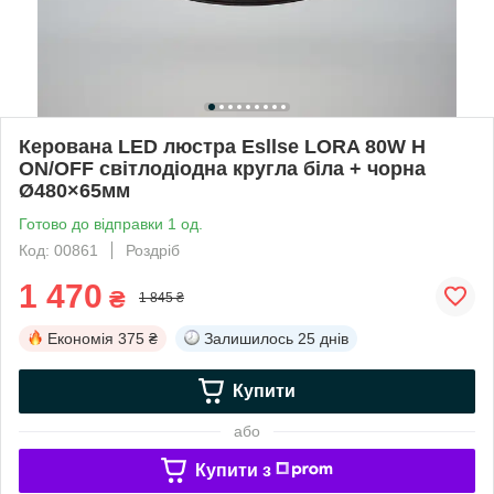
Керована LED люстра Esllse LORA 80W H
ON/OFF світлодіодна кругла біла + чорна
Ø480×65мм
Готово до відправки 1 од.
Код: 00861
Роздріб
1 470
₴
1 845 ₴
Економія
375 ₴
Залишилось
25 днів
Купити
або
Купити з