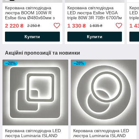
Керована світлодіодна
Керована світлодіодна
Керо
люстра BOOM 100W R
LED люстра Esllse VEGA
LED 
Esllse біла Ø480х60мм з
triple 80W 3R 70Вт 6700Лм
trip
пультом і додатком для
ON/OFF "три кола" чорна
ON/O
2 220
1 330
1 4
₴
₴
2 250 ₴
1 835 ₴
смартфону APP WHITE
Ø490х60мм BLACK/WHITE
біла
220V IP20
WHI
Купити
Купити
Акційні пропозиції та новинки
–28%
–28%
Керована світлодіодна LED
Керована світлодіодна LED
люстра Luminaria ISLAND
люстра Luminaria ISLAND