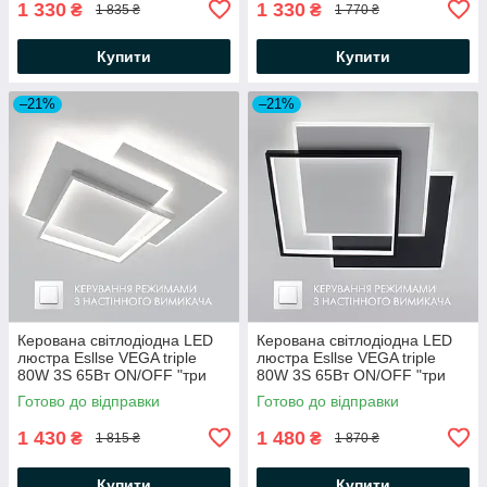
1 330
1 330
₴
₴
1 835 ₴
1 770 ₴
Купити
Купити
–21%
–21%
Керована світлодіодна LED
Керована світлодіодна LED
люстра Esllse VEGA triple
люстра Esllse VEGA triple
80W 3S 65Вт ON/OFF "три
80W 3S 65Вт ON/OFF "три
квадрати" біла
квадрати" чорна
Готово до відправки
Готово до відправки
470х470х62мм WHITE/WHITE
470х470х62мм BLACK/WHITE
220В IP20
220В IP20
1 430
1 480
₴
₴
1 815 ₴
1 870 ₴
Купити
Купити