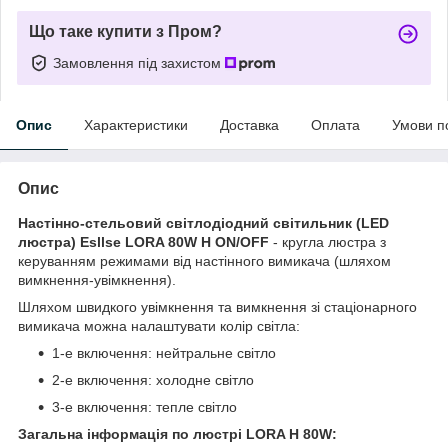
Що таке купити з Пром?
Замовлення під захистом
Опис
Характеристики
Доставка
Оплата
Умови п
Опис
Настінно-стельовий світлодіодний світильник (LED
люстра) Esllse LORA 80W H ON/OFF
- кругла люстра з
керуванням режимами від настінного вимикача (шляхом
вимкнення-увімкнення).
Шляхом швидкого увімкнення та вимкнення зі стаціонарного
вимикача можна налаштувати колір світла:
1-е включення: нейтральне світло
2-е включення: холодне світло
3-е включення: тепле світло
Загальна інформація по люстрі LORA H 80W: