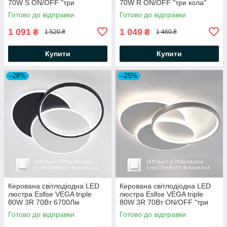
70W S ON/OFF "три
70W R ON/OFF "три кола"
квадрати" біла 460х460х50-
біла Ø460×50мм WHITE 220V
Готово до відправки
Готово до відправки
WHITE/WHITE-220V-IP20
IP20
1 091
1 049
₴
₴
1 520 ₴
1 460 ₴
Купити
Купити
–28%
–25%
Керована світлодіодна LED
Керована світлодіодна LED
люстра Esllse VEGA triple
люстра Esllse VEGA triple
80W 3R 70Вт 6700Лм
80W 3R 70Вт ON/OFF "три
ON/OFF "три кола" чорна
кола" біла 490х60-
Готово до відправки
Готово до відправки
Ø490х60мм BLACK/WHITE
WHITE/WHITE-220-IP20