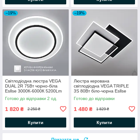
–19%
–19%
Світлодіодна люстра VEGA
Люстра керована
DUAL 2R 75Вт чорно-бiла
світлодіодна VEGA TRIPLE
Esllse 3000К-6000К 5200Lm
3S 80Вт біло-чорна Esllse
ON/OFF "два кола"
3000К-6500К 6500Lm
Готово до відправки 2 од.
Готово до відправки
Ø450×53мм WHITE / BLACK
470х470х60мм
без пульта
1 820
1 480
₴
₴
2 250 ₴
1 829 ₴
Купити
Купити
Показати ще