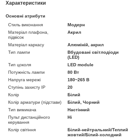
Характеристики
Основні атрибути
Стиль виконання
Модерн
Матеріал плафона,
Акрил
підвісок
Матеріал каркасу
Алюміній, акрил
Тип лампи
Вбудовані світлодіоди
(LED)
Тип цоколя
LED module
Потужність лампи
80 Вт
Напруга мережі
180~265 В
Ступінь захисту IP
20
Колір
Білий
Колір арматури (підстави)
Білий, Чорний
Тип вимикача
Настінний
Пульт дистанційного
Ні
керування
Колір світіння
Білий-нейтральний/Теплий
жовтий/Білий-холодний