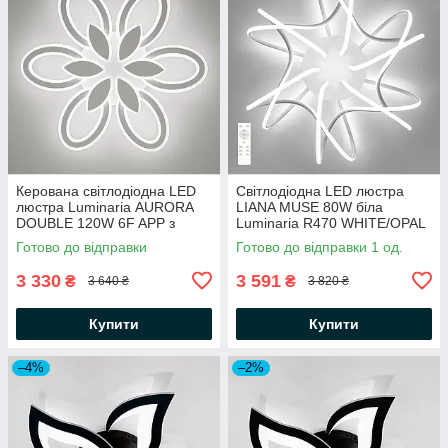
Керована світлодіодна LED
Світлодіодна LED люстра
люстра Luminaria AURORA
LIANA MUSE 80W біла
DOUBLE 120W 6F APP з
Luminaria R470 WHITE/OPAL
пультом і додатком для
7000Lm з пультом ДУ
Готово до відправки
Готово до відправки 1 од.
смартфону 620x80-WHITE-
Ø470х240мм
220V-IP20
3 330
3 591
₴
₴
3 640 ₴
3 820 ₴
Купити
Купити
–4%
–2%