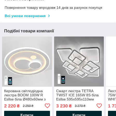
Повернення товару впродовж 14 днів за рахунок покупця
Всі умови повернення
Подібні товари компанії
Керована світлодіодна
Смарт люстра TETRA
Люс
люстра BOOM 100W R
TWIST ICE 165W 8S бiла
75W 
Esllse біла Ø480х60мм з
Esllse 595x595x110мм
WHIT
пультом і додатком для
світлодіодна з пультом і
керо
2 220
3 230
1 7
₴
₴
2 250 ₴
3 270 ₴
смартфону APP WHITE
додатком для смартфону
пуль
220V IP20
смар
Купити
Купити