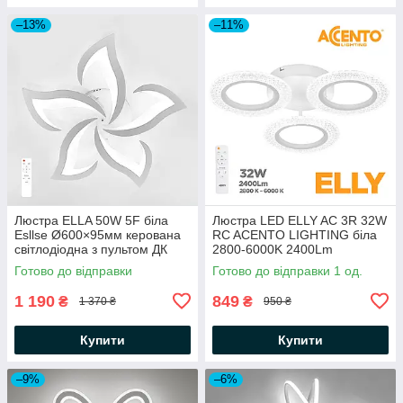
–13%
–11%
Люстра ELLA 50W 5F біла
Люстра LED ELLY AC 3R 32W
Esllse Ø600×95мм керована
RC ACENTO LIGHTING біла
світлодіодна з пультом ДК
2800-6000K 2400Lm
3000-6500К 5000Lm
Ø480х80мм з пультом ДУ
Готово до відправки
Готово до відправки 1 од.
WHITE 220V
220V IP20
1 190
849
₴
₴
1 370 ₴
950 ₴
Купити
Купити
–9%
–6%