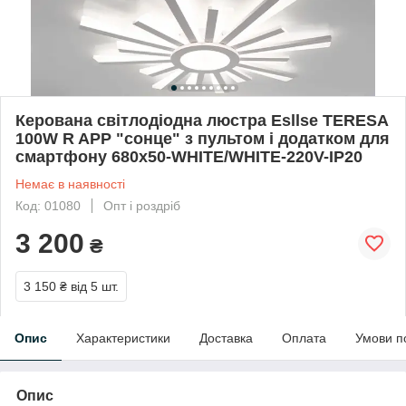
Керована світлодіодна люстра Esllse TERESA
100W R APP "сонце" з пультом і додатком для
смартфону 680x50-WHITE/WHITE-220V-IP20
Немає в наявності
Код: 01080
Опт і роздріб
3 200
₴
3 150 ₴
від 5 шт.
Опис
Характеристики
Доставка
Оплата
Умови п
Опис