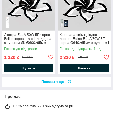
Люстра ELLA 50W 5F чорна
Керована світлодіодна
Esllse керована світлодіодна
люстра Esllse ELLA 70W 5F
з пультом ДК Ø600×95мм
чорна Ø640×65мм з пультом і
3000-6500К 5000Lm BLACK
додатком для смартфону
Готово до відправки
Готово до відправки 1 од.
220V
APP BLACK 220V
1 320
2 330
₴
₴
1 370 ₴
2 379 ₴
Купити
Купити
Показати ще
Про нас
100% позитивних з 866 відгуків за рік