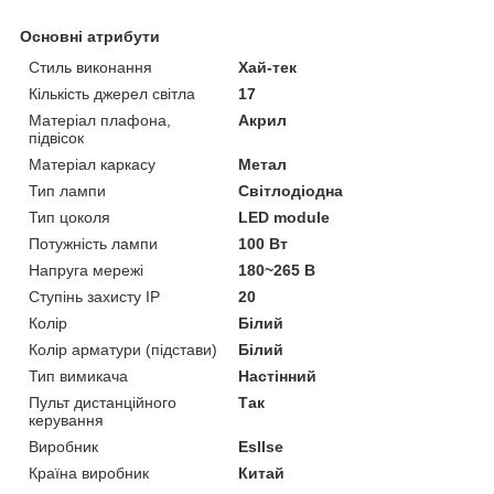
Основні атрибути
Стиль виконання
Хай-тек
Кількість джерел світла
17
Матеріал плафона,
Акрил
підвісок
Матеріал каркасу
Метал
Тип лампи
Світлодіодна
Тип цоколя
LED module
Потужність лампи
100 Вт
Напруга мережі
180~265 В
Ступінь захисту IP
20
Колір
Білий
Колір арматури (підстави)
Білий
Тип вимикача
Настінний
Пульт дистанційного
Так
керування
Виробник
Esllse
Країна виробник
Китай