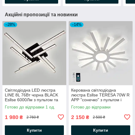
Акційні пропозиції та новинки
–28%
–14%
Світлодіодна LED люстра
Керована світлодіодна
LINE 8L 76Вт чорна BLACK
люстра Esllse TERESA 70W R
Esllse 6000Лм з пультом та
APP "сонечко" з пультом і
додатком для смартфона
додатком для смартфону
Готово до відправки 1 од.
Готово до відправки
955x955x125мм
550x50-WHITE/WHITE-220V-
IP20
1 980
2 150
₴
₴
2 760 ₴
2 500 ₴
Купити
Купити