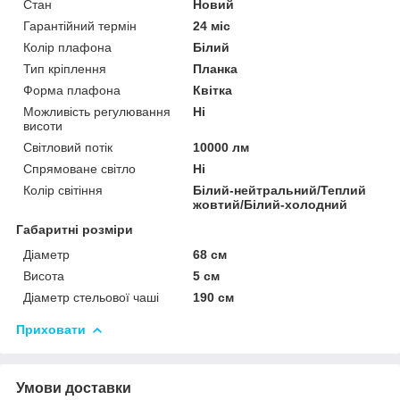
Стан
Новий
Гарантійний термін
24 міс
Колір плафона
Білий
Тип кріплення
Планка
Форма плафона
Квітка
Можливість регулювання
Ні
висоти
Світловий потік
10000 лм
Спрямоване світло
Ні
Колір світіння
Білий-нейтральний/Теплий
жовтий/Білий-холодний
Габаритні розміри
Діаметр
68 см
Висота
5 см
Діаметр стельової чаші
190 см
Приховати
Умови доставки