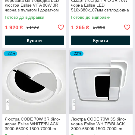
Керована світлодіодна LED
Смарт люстра TRIO 3R 70W
люстра Esllse VITA 80W 3R
чорна Esllse LED
чорна з пультом і додатком
510х380х107мм світлодіодна
для смартфону APP
керована з пультом і
Готово до відправки
Готово до відправки
500x130мм BLACK/CLEAR-
додатком для смартфону
220-IP20
APP
1 920
1 265
₴
₴
3 149 ₴
1 760 ₴
Купити
Купити
–22%
–22%
Люстра CODE 70W 3R біло-
Люстра CODE 70W 3S біло-
чорна Esllse WHITE/BLACK
чорна Esllse WHITE/BLACK
3000-6500К 1500-7000Lm
3000-6500К 1500-7000Lm
світлодіодна з пультом
світлодіодна з пультом