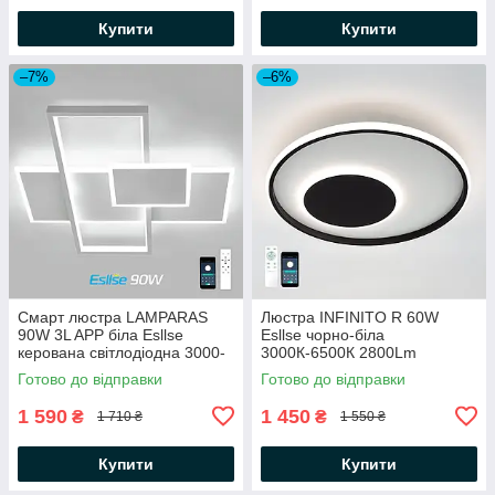
Купити
Купити
–7%
–6%
Смарт люстра LAMPARAS
Люстра INFINITO R 60W
90W 3L APP бiла Esllse
Esllse чорно-біла
керована світлодіодна 3000-
3000К-6500К 2800Lm
6000К 9000Lm
світлодіодна керована з
Готово до відправки
Готово до відправки
500×500×70мм
пультом ДК Ø472x54мм
1 590
1 450
₴
₴
1 710 ₴
1 550 ₴
Купити
Купити