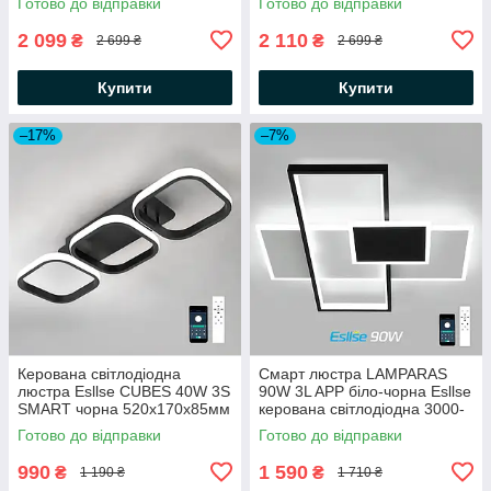
Готово до відправки
Готово до відправки
550×550×55мм 220V
500×490×55мм 220V
2 099
2 110
₴
₴
2 699 ₴
2 699 ₴
Купити
Купити
–17%
–7%
Керована світлодіодна
Смарт люстра LAMPARAS
люстра Esllse CUBES 40W 3S
90W 3L APP бiло-чорна Esllse
SMART чорна 520x170x85мм
керована світлодіодна 3000-
з пультом і додатком для
6000К 9000Lm
Готово до відправки
Готово до відправки
смартфону APP
500×500×70мм
990
1 590
₴
₴
1 190 ₴
1 710 ₴