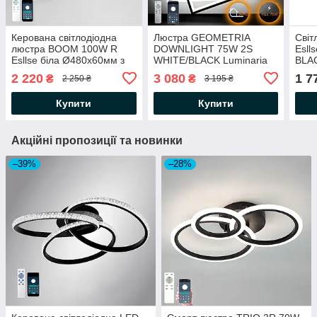
Керована світлодіодна
Люстра GEOMETRIA
Світ
люстра BOOM 100W R
DOWNLIGHT 75W 2S
Esll
Esllse біла Ø480х60мм з
WHITE/BLACK Luminaria
BLA
пультом і додатком для
3000-6500К 7500Lm 220V
600
2 220
3 080
1 7
₴
₴
2 250 ₴
3 195 ₴
смартфону APP WHITE
IP20 з пультом ДУ
з пу
220V IP20
500×500×130мм
сма
Купити
Купити
Акційні пропозиції та новинки
–39%
–28%