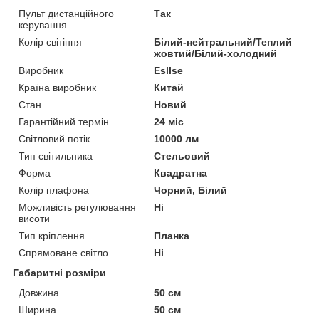
Пульт дистанційного
Так
керування
Колір світіння
Білий-нейтральний/Теплий
жовтий/Білий-холодний
Виробник
Esllse
Країна виробник
Китай
Стан
Новий
Гарантійний термін
24 міс
Світловий потік
10000 лм
Тип світильника
Стельовий
Форма
Квадратна
Колір плафона
Чорний, Білий
Можливість регулювання
Ні
висоти
Тип кріплення
Планка
Спрямоване світло
Ні
Габаритні розміри
Довжина
50 см
Ширина
50 см