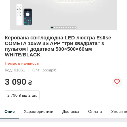
Керована світлодіодна LED люстра Esllse
COMETA 105W 3S APP "три квадрата" з
пультом і додатком 500×500×60мм
WHITE/BLACK
Немає в наявності
Код: 01051
Опт і роздріб
3 090
₴
2 790 ₴
від 2 шт.
Опис
Характеристики
Доставка
Оплата
Умови п