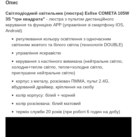
Опис
Світлодіодний світильник (люстра) Esllse COMETA 105W
3S "три квадрата"
- люстра з пультом дистанційного
керування та функцією АРР (управління зі смартфону IOS,
Android).
регулювання кольору освітлення з одночасним
світінням жовтого та білого світла (технологія DOUBLE)
управління яскравістю
керування з настінного вимикача (нейтральне світло,
холодне+тепле світло, тепле+холодне світло,
приглушене нейтральне світло)
корпус з металу, розсіювач ПММА, пульт 2.4G,
вбудований драйвер, кріплення на скобу
колір корпусу: білий + чорний
колір розсіювача: білий матовий
термін служби 20 років (при роботі 6 годин на добу)