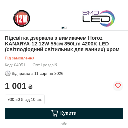
Підсвітка дзеркала з вимикачем Horoz
KANARYA-12 12W 55см 850Lm 4200K LED
(світлодіодний світильник для ванних) хром
Під замовлення
Код: 04051
Опт і роздріб
Відправка з
11 серпня 2026
1 001
₴
930,50 ₴
від 10 шт.
Купити
або