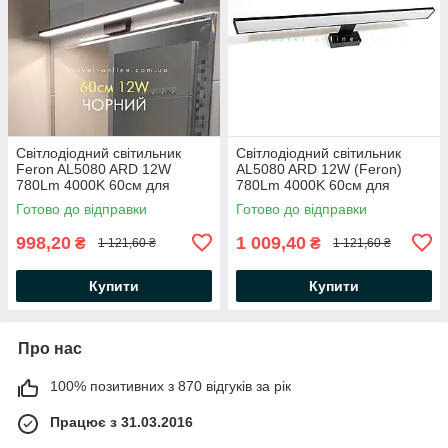
Світлодіодний світильник
Світлодіодний світильник
Feron AL5080 ARD 12W
AL5080 ARD 12W (Feron)
780Lm 4000K 60см для
780Lm 4000K 60см для
підсвітки (дзеркал у ванних,
підсвітки (дзеркал у ванних,
Готово до відправки
Готово до відправки
картин) чорний
картин) чорний
998,20
1 009,40
₴
₴
1 121,60 ₴
1 121,60 ₴
Купити
Купити
Про нас
100% позитивних з 870 відгуків за рік
Працює з 31.03.2016