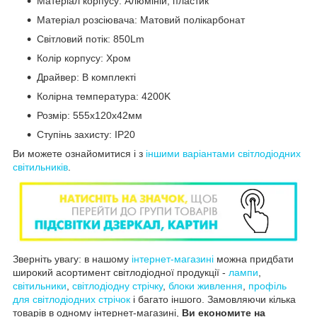
Матеріал корпусу: Алюміній, пластик
Матеріал розсіювача: Матовий полікарбонат
Світловий потік: 850Lm
Колір корпусу: Хром
Драйвер: В комплекті
Колірна температура: 4200K
Розмір: 555х120х42мм
Ступінь захисту: IP20
Ви можете ознайомитися і з
іншими варіантами світлодіодних
світильників
.
Зверніть увагу: в нашому
інтернет-магазині
можна придбати
широкий асортимент світлодіодної продукції -
лампи
,
світильники
,
світлодіодну стрічку
,
блоки живлення
,
профіль
для світлодіодних стрічок
і багато іншого. Замовляючи кілька
товарів в одному інтернет-магазині,
Ви
економите на