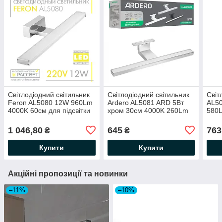
Світлодіодний світильник
Світлодіодний світильник
Світ
Feron AL5080 12W 960Lm
Ardero AL5081 ARD 5Вт
AL50
4000K 60см для підсвітки
хром 30см 4000K 260Lm
580
(дзеркал у ванних, картин)
для підсвітки дзеркала,
підс
хром
картин
ванн
1 046,80
645
763
₴
₴
Купити
Купити
Акційні пропозиції та новинки
–11%
–10%