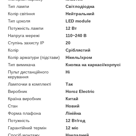
Тип лампи
Світлодіодна
Колір світіння
Нейтральний
Тип цоколя
LED module
Потужність лампи
12 Вт
Напруга мережі
110~240 В
Ступінь захисту IP
20
Колір
Сріблястий
Колір арматури (підстави)
Нікель/хром
Тип вимикача
Кнопка на каркасі/корпусі
Пульт дистанційного
Ні
керування
Лампочки в комплекті
Так
Виробник
Horoz Electric
Країна виробник
Китай
Стан
Новий
Форма плафона
Лінійна
Потужність
12 Вт/год
Гарантійний термін
12 міс
Спосіб монтажу
Накладний