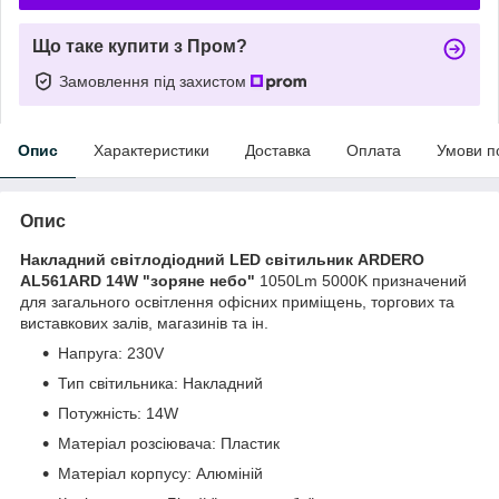
Що таке купити з Пром?
Замовлення під захистом
Опис
Характеристики
Доставка
Оплата
Умови п
Опис
Накладний світлодіодний LED світильник ARDERO
AL561ARD 14W "зоряне небо"
1050Lm 5000K призначений
для загального освітлення офісних приміщень, торгових та
виставкових залів, магазинів та ін.
Напруга: 230V
Тип світильника: Накладний
Потужність: 14W
Матеріал розсіювача: Пластик
Матеріал корпусу: Алюміній