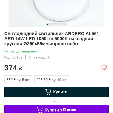
Світлодіодний світильник ARDERO AL561
ARD 14W LED 1050Lm 5000K накладний
круглий Ø260x55мм зоряне небо
Готово до відправки
Код: 03152
Опт і роздріб
374
₴
330 ₴
від 5 шт.
296,60 ₴
від 10 шт.
Купити
або
Купити з