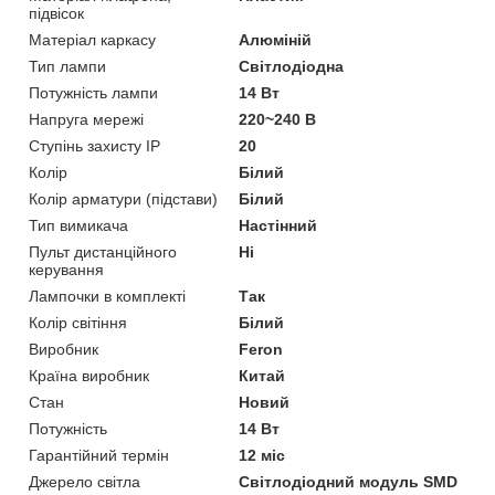
підвісок
Матеріал каркасу
Алюміній
Тип лампи
Світлодіодна
Потужність лампи
14 Вт
Напруга мережі
220~240 В
Ступінь захисту IP
20
Колір
Білий
Колір арматури (підстави)
Білий
Тип вимикача
Настінний
Пульт дистанційного
Ні
керування
Лампочки в комплекті
Так
Колір світіння
Білий
Виробник
Feron
Країна виробник
Китай
Стан
Новий
Потужність
14 Вт
Гарантійний термін
12 міс
Джерело світла
Світлодіодний модуль SMD