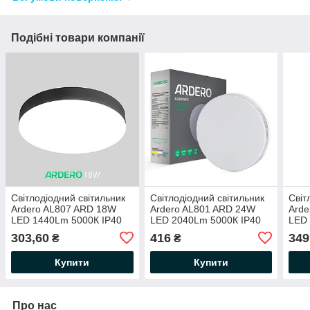
Подібні товари компанії
Світлодіодний світильник
Світлодіодний світильник
Світ
Ardero AL807 ARD 18W
Ardero AL801 ARD 24W
Arde
LED 1440Lm 5000К IP40
LED 2040Lm 5000К IP40
LED 
коло Ø156x26мм
Ø180x40мм накладний
накл
303,60
416
349
₴
₴
накладний круглий чорний
круглий хром білий
150
неб
Купити
Купити
Про нас