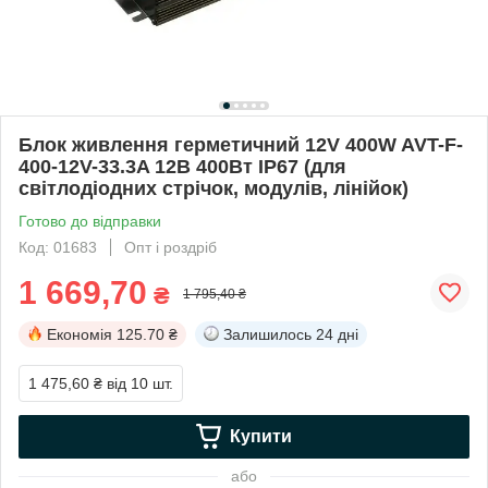
Блок живлення герметичний 12V 400W AVT-F-
400-12V-33.3A 12В 400Вт IP67 (для
світлодіодних стрічок, модулів, лінійок)
Готово до відправки
Код: 01683
Опт і роздріб
1 669,70
₴
1 795,40 ₴
Економія
125.70 ₴
Залишилось
24 дні
1 475,60 ₴
від 10 шт.
Купити
або