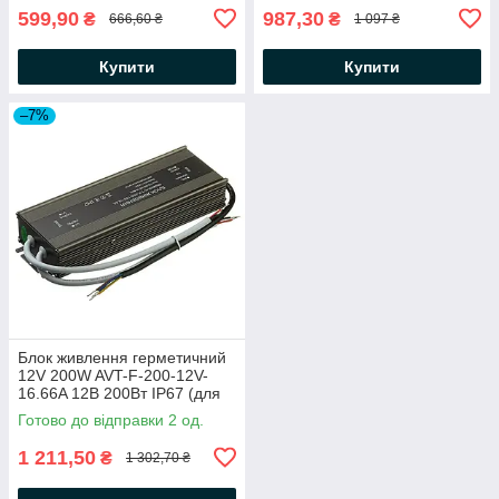
599,90
987,30
₴
₴
666,60 ₴
1 097 ₴
Купити
Купити
–7%
Блок живлення герметичний
12V 200W AVT-F-200-12V-
16.66A 12В 200Вт IP67 (для
світлодіодних стрічок,
Готово до відправки 2 од.
модулів, лінійок)
1 211,50
₴
1 302,70 ₴