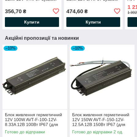
283×18×15мм
312×18×16мм
200В
1 2
алюмінієвий 12В 48Вт 4А
алюмінієвий 12В 60Вт 5А
світ
356,70
474,60
₴
₴
1 302
для світлодіодної LED
для світлодіодної LED
моду
стрічки
стрічки
Купити
Купити
Акційні пропозиції та новинки
–10%
–10%
Блок живлення герметичний
Блок живлення герметичний
12V 100W AVT-F-100-12V-
12V 150W AVT-F-150-12V-
8.33A 12В 100Вт IP67 (для
12.5A 12В 150Вт IP67 (для
світлодіодних стрічок,
світлодіодних стрічок,
Готово до відправки
Готово до відправки 2 од.
модулів) 207х44х31мм
модулів) 212х70х35мм