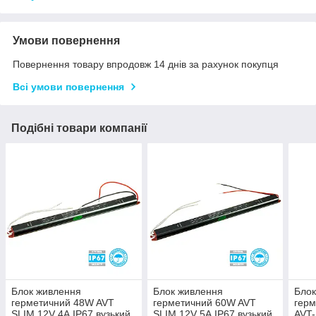
Умови повернення
Повернення товару впродовж 14 днів за рахунок покупця
Всі умови повернення
Подібні товари компанії
Блок живлення
Блок живлення
Блок
герметичний 48W AVT
герметичний 60W AVT
гер
SLIM 12V 4А IP67 вузький
SLIM 12V 5А IP67 вузький
AVT-