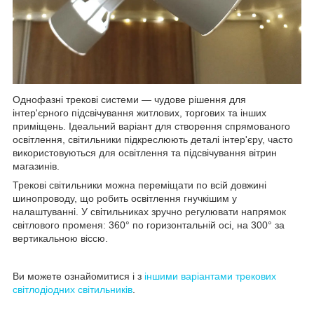
Однофазні трекові системи — чудове рішення для
інтер'єрного підсвічування житлових, торгових та інших
приміщень. Ідеальний варіант для створення спрямованого
освітлення, світильники підкреслюють деталі інтер'єру, часто
використовуються для освітлення та підсвічування вітрин
магазинів.
Трекові світильники можна переміщати по всій довжині
шинопроводу, що робить освітлення гнучкішим у
налаштуванні. У світильниках зручно регулювати напрямок
світлового променя: 360° по горизонтальній осі, на 300° за
вертикальною віссю.
Ви можете ознайомитися і з
іншими варіантами трекових
світлодіодних світильників
.