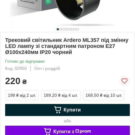
Трековий світильник Ardero ML357 під змінну
LED лампу зі стандартним патроном Е27
Ø100х240мм IP20 чорний
Готово до відправки
Код: 02950
Опт і роздріб
220
₴
198 ₴
від 2 шт.
189,20 ₴
від 4 шт.
168,50 ₴
від 10 шт.
Купити
або
Купити з