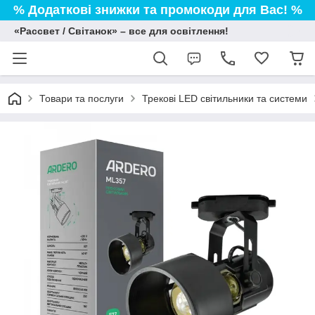
% Додаткові знижки та промокоди для Вас! %
«Рассвет / Світанок» – все для освітлення!
Товари та послуги
Трекові LED світильники та системи