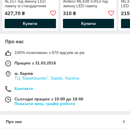
AL157 під змінну LED
Ardero ML438 GX53 під
ML33
лампу зі стандартним
змінну LED лампу
LED
патроном Е27 Ø80х226мм
Ø82х125мм IP20 чорний
IP20
427,70
310
215
₴
₴
IP40 білий
Купити
Купити
Про нас
100% позитивних з 870 відгуків за рік
Працює з 31.03.2016
м. Харків
ТЦ "Барабашово", Харків, Україна
Контакти
Сьогодні працює з 10:00 до 18:00
Показати весь графік роботи
Про нас