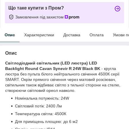
Що таке купити з Пром?
Замовлення під захистом
Опис
Характеристики
Доставка
Оплата
Умови п
Опис
Світлодіодний світильник (LED люстра) LED
Backlight Round Cavan Synevir R 24W Black BK
- кругла
люстра без пульта білого нейтрального свічення 4500К серії
SMART. Окрім прямого свічення через матовий розсіювач,
світильник також відбиває світло з тильної сторони на стелю,
створюючи світловий ореол навколо.
Номінальна потужність: 24W
Світловий потік: 2400 Лм
Температура світла: 4500К
Для приміщень площею: до 6 м2