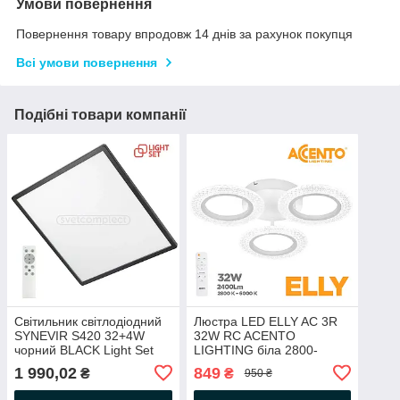
Умови повернення
Повернення товару впродовж 14 днів за рахунок покупця
Всі умови повернення
Подібні товари компанії
Світильник світлодіодний
Люстра LED ELLY AC 3R
SYNEVIR S420 32+4W
32W RC ACENTO
чорний BLACK Light Set
LIGHTING біла 2800-
4500К 3200Lm з пультом
6000K 2400Lm
1 990,02
849
₴
₴
950 ₴
ДУ квадрат
Ø480х80мм з пультом ДУ
220V IP20