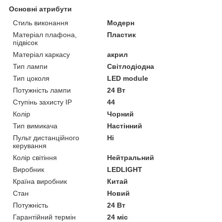
Основні атрибути
Стиль виконання
Модерн
Матеріал плафона,
Пластик
підвісок
Матеріал каркасу
акрил
Тип лампи
Світлодіодна
Тип цоколя
LED module
Потужність лампи
24 Вт
Ступінь захисту IP
44
Колір
Чорний
Тип вимикача
Настінний
Пульт дистанційного
Ні
керування
Колір світіння
Нейтральний
Виробник
LEDLIGHT
Країна виробник
Китай
Стан
Новий
Потужність
24 Вт
Гарантійний термін
24 міс