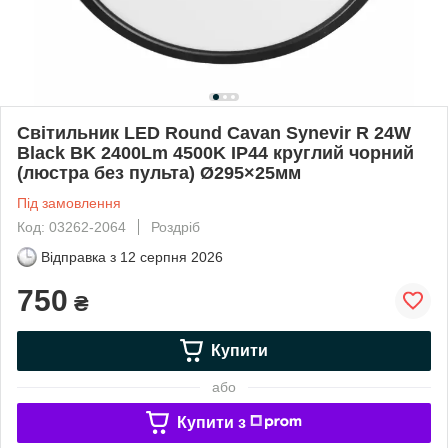
Світильник LED Round Cavan Synevir R 24W
Black BK 2400Lm 4500K IP44 круглий чорний
(люстра без пульта) Ø295×25мм
Під замовлення
Код: 03262-2064
Роздріб
Відправка з
12 серпня 2026
750
₴
Купити
або
Купити з