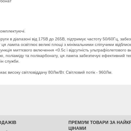
рбонат
 комплектуючі.
пруги в діапазоні від 175В до 265В, підтримує частоту 50/60Гц, забе
 ця лампа освітлює великі площі з мінімальними сліпучими відблис
ункція миттєвого включення <0.5c і відсутність ультрафіолетового 
ію, поліаміду та полікарбонату, ця лампа забезпечує ефективний те
ін служби.
є високу світловіддачу 80Лм/Вт. Світловий потік - 960Лм.
ОДАЖІВ
ПРЕМІУМ ТОВАРИ ЗА НАЙ
ЦІНАМИ