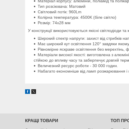
Матеріал корпусу: алюміній, поліамід та поліка
Тип розсіювача: Матовий
Світловий потік: 960Lm
Колірна температура: 4500K (біле світло)
Розмір: 74х28 мм
У конструкції використовуються якісні світлодіоди та
Широкий спектр напруги: захист від стрибків на
Має широкий кут освітлення 120° завдяки якому
Рівномірне яскраве освітлення без мерехтінь, ф
Матеріали високої якості: виготовлена з алюмін
стійкою до впливу часу та заберпечує довгий терм
Величезний ресурс роботи - 30 000 годин.
Набагато економніше від ламп розжарювання і ма
КРАЩІ ТОВАРИ
ТОП ПР