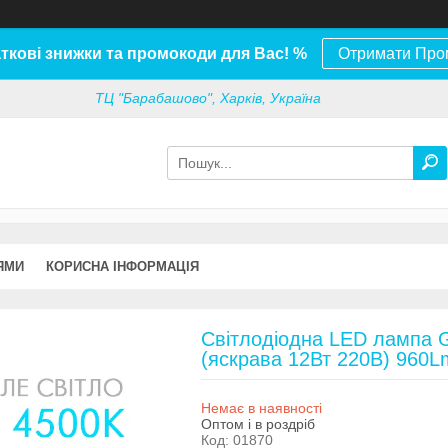
ткові знижки та промокоди для Вас! %
Отримати Про
ТЦ "Барабашово", Харків, Україна
ЯМИ
КОРИСНА ІНФОРМАЦІЯ
Світлодіодна LED лампа G
(яскрава 12Вт 220В) 960Lm
Немає в наявності
Оптом і в роздріб
Код:
01870