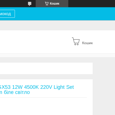
Кошик
мокод
Кошик
X53 12W 4500K 220V Light Set
 біле світло