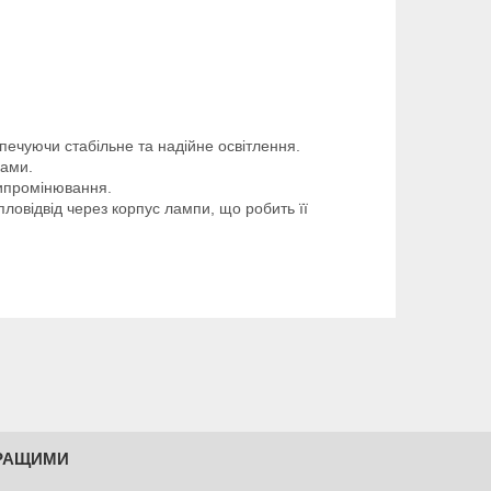
зпечуючи стабільне та надійне освітлення.
ками.
випромінювання.
пловідвід через корпус лампи, що робить її
КРАЩИМИ