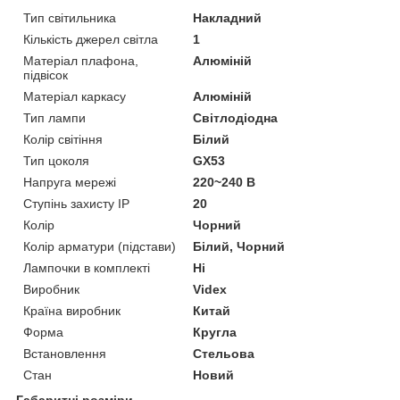
Тип світильника
Накладний
Кількість джерел світла
1
Матеріал плафона,
Алюміній
підвісок
Матеріал каркасу
Алюміній
Тип лампи
Світлодіодна
Колір світіння
Білий
Тип цоколя
GX53
Напруга мережі
220~240 В
Ступінь захисту IP
20
Колір
Чорний
Колір арматури (підстави)
Білий, Чорний
Лампочки в комплекті
Ні
Виробник
Videx
Країна виробник
Китай
Форма
Кругла
Встановлення
Стельова
Стан
Новий