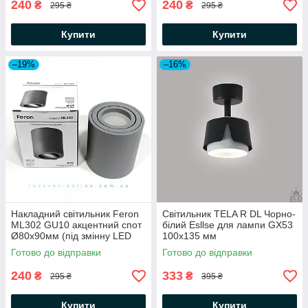
240
240
₴
₴
295 ₴
295 ₴
Купити
Купити
–19%
–16%
Накладний світильник Feron
Світильник TELA R DL Чорно-
ML302 GU10 акцентний спот
бiлий Esllse для лампи GX53
Ø80х90мм (під змінну LED
100x135 мм
лампу) циліндричний сірий
Готово до відправки
Готово до відправки
240
333
₴
₴
295 ₴
395 ₴
Купити
Купити