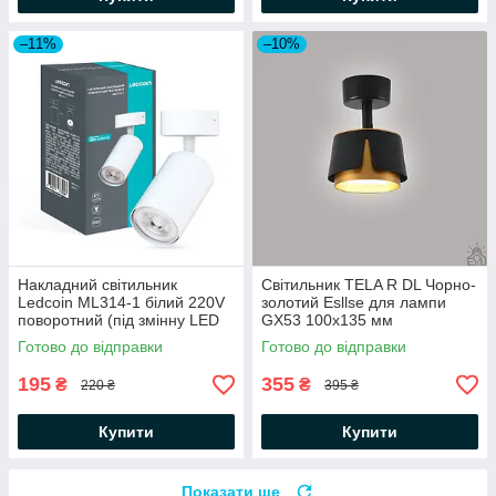
–11%
–10%
Накладний світильник
Світильник TELA R DL Чорно-
Ledcoin ML314-1 білий 220V
золотий Esllse для лампи
поворотний (під змінну LED
GX53 100x135 мм
лампу GU10) Ø54x133мм
Готово до відправки
Готово до відправки
195
355
₴
₴
220 ₴
395 ₴
Купити
Купити
Показати ще