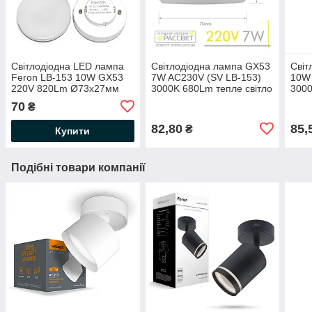
Світлодіодна LED лампа
Світлодіодна лампа GX53
Світ
Feron LB-153 10W GX53
7W AC230V (SV LB-153)
10W 
220V 820Lm Ø73х27мм
3000K 680Lm тепле світло
3000
4000K біле нейтральне
70
₴
світло
82,80
85,
₴
Купити
Подібні товари компанії