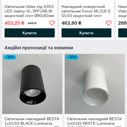
Світильник Videx під GX53
Накладний поворотний
Накл
LED лампу VL-SPF18B-W
світильник Feron ML318-S
Vide
акцентний спот Ø80х82мм
GU10 акцентний спот
акце
накладний поворотний
Ø70х110мм бра (під
(AL5
403,20
463,80
268
₴
₴
448 ₴
білий
змінну LED лампу) з
ламп
вимикачем чорний
чор
Купити
Купити
Акційні пропозиції та новинки
–30%
–30%
Світильник накладний BESTA
Світильник накладний BESTA
1хGU10 BLACK Luminaria
1хGU10 WHITE Luminaria