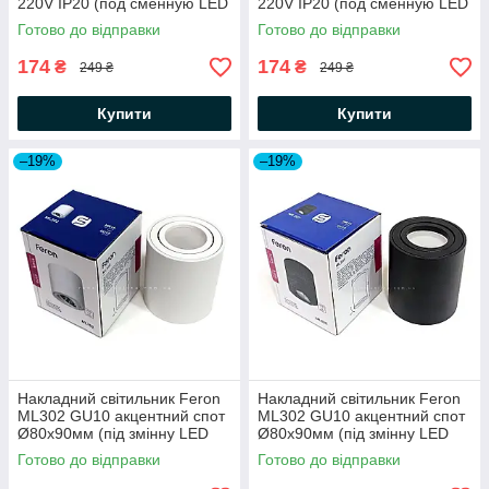
220V IP20 (под сменную LED
220V IP20 (под сменную LED
лампу) точечный Ø65x100
лампу) точечный Ø65x100
Готово до відправки
Готово до відправки
174
174
₴
₴
249 ₴
249 ₴
Купити
Купити
–19%
–19%
Накладний світильник Feron
Накладний світильник Feron
ML302 GU10 акцентний спот
ML302 GU10 акцентний спот
Ø80х90мм (під змінну LED
Ø80х90мм (під змінну LED
лампу) циліндричний білий
лампу) циліндричний чорний
Готово до відправки
Готово до відправки