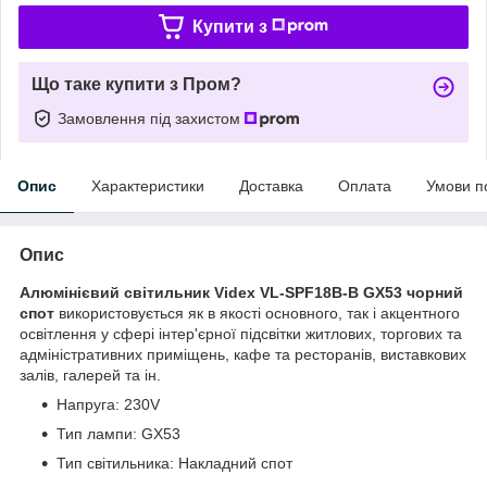
Купити з
Що таке купити з Пром?
Замовлення під захистом
Опис
Характеристики
Доставка
Оплата
Умови п
Опис
Алюмінієвий світильник Videx VL-SPF18B-B GX53 чорний
спот
використовується як в якості основного, так і акцентного
освітлення у сфері інтер'єрної підсвітки житлових, торгових та
адміністративних приміщень, кафе та ресторанів, виставкових
залів, галерей та ін.
Напруга: 230V
Тип лампи: GX53
Тип світильника: Накладний спот