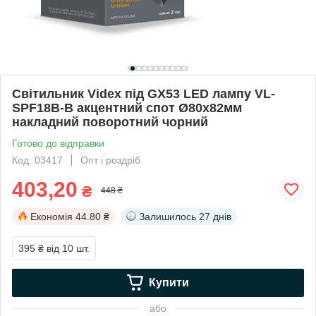
Світильник Videx під GX53 LED лампу VL-
SPF18B-B акцентний спот Ø80х82мм
накладний поворотний чорний
Готово до відправки
Код: 03417
Опт і роздріб
403,20
₴
448 ₴
Економія
44.80 ₴
Залишилось
27 днів
395 ₴
від 10 шт.
Купити
або