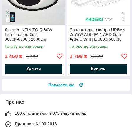
Люстра INFINITO R 60W
Світлодіодна люстра URBAN
Esllse чорно-біла
W 75W AL6494-1 ARD біла
3000К-6500К 2800Lm
Ardero WHITE 3000-6000К
світлодіодна керована з
4500Lm с пультом ДУ
Готово до відправки
Готово до відправки
пультом ДК Ø472x54мм
560х480х135мм
1 450
1 799
₴
₴
1 550 ₴
1 910 ₴
Купити
Купити
Показати ще
Про нас
100% позитивних з 873 відгуків за рік
Працює з 31.03.2016