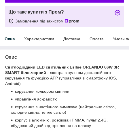
Що таке купити з Пром?
Замовлення під захистом
Опис
Характеристики
Доставка
Оплата
Умови п
Опис
Світлодіодний LED світильник Esllse ORLANDO 66W 3R
SMART біло-чорний
- люстра з пультом дистанційного
керування та функцією АРР (управління зі смартфону IOS,
Android).
керування кольором світіння
управління яскравістю
керування з настінного вимикача (нейтральне світло,
холодне світло, тепле світло)
корпус з алюмінію, розсіювач ПММА, пульт 2.4G,
вбудований драйвер, кріплення на планку