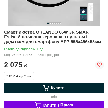
Смарт люстра ORLANDO 66W 3R SMART
Esllse біло-чорна керована з пультом і
додатком для смартфону APP 555x456x58мм
Готово до відправки 1 од.
Код: 03996-10473
Опт і роздріб
2 075
₴
2 012 ₴
від 2 шт.
Купити
або
Купити з