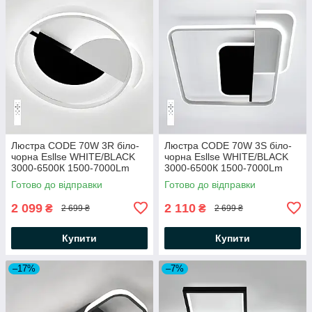
Люстра CODE 70W 3R біло-
Люстра CODE 70W 3S біло-
чорна Esllse WHITE/BLACK
чорна Esllse WHITE/BLACK
3000-6500К 1500-7000Lm
3000-6500К 1500-7000Lm
світлодіодна з пультом
світлодіодна з пультом
Готово до відправки
Готово до відправки
550×550×55мм 220V
500×490×55мм 220V
2 099
2 110
₴
₴
2 699 ₴
2 699 ₴
Купити
Купити
–17%
–7%