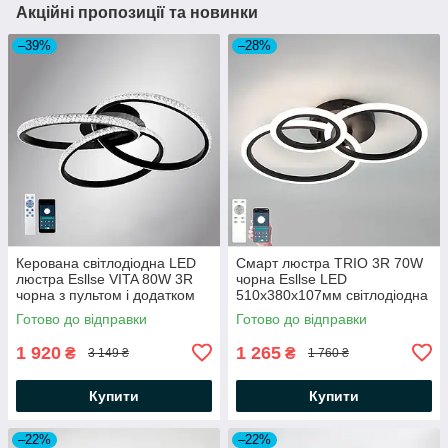
Акційні пропозиції та новинки
–39%
–28%
Керована світлодіодна LED
Смарт люстра TRIO 3R 70W
люстра Esllse VITA 80W 3R
чорна Esllse LED
чорна з пультом і додатком
510х380х107мм світлодіодна
для смартфону APP
керована з пультом і
Готово до відправки
Готово до відправки
500x130мм BLACK/CLEAR-
додатком для смартфону
220-IP20
APP
1 920
1 265
₴
₴
3 149 ₴
1 760 ₴
Купити
Купити
–22%
–22%