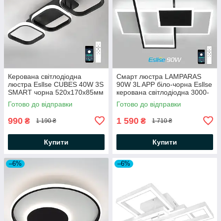
Керована світлодіодна
Смарт люстра LAMPARAS
люстра Esllse CUBES 40W 3S
90W 3L APP бiло-чорна Esllse
SMART чорна 520x170x85мм
керована світлодіодна 3000-
з пультом і додатком для
6000К 9000Lm
Готово до відправки
Готово до відправки
смартфону APP
500×500×70мм
990
1 590
₴
₴
1 190 ₴
1 710 ₴
Купити
Купити
–6%
–6%