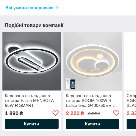
Всі умови повернення
Подібні товари компанії
Керована світлодіодна
Керована світлодіодна
Смар
люстра Esllse MENSOLA
люстра BOOM 100W R
RGB
65W R SMART
Esllse біла Ø480х60мм з
BLAC
WHITE/BLACK
пультом і додатком для
керо
1 890
2 220
2 3
₴
₴
2 250 ₴
530x450x60мм з пультом і
смартфону APP WHITE
SMA
додатком для смартфону
220V IP20
сма
Купити
Купити
APP
960