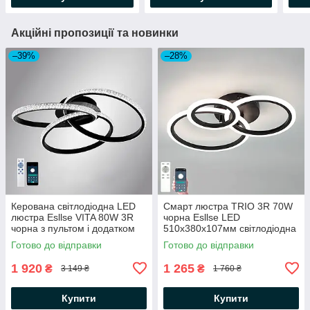
Акційні пропозиції та новинки
–39%
–28%
Керована світлодіодна LED
Смарт люстра TRIO 3R 70W
люстра Esllse VITA 80W 3R
чорна Esllse LED
чорна з пультом і додатком
510х380х107мм світлодіодна
для смартфону APP
керована з пультом і
Готово до відправки
Готово до відправки
500x130мм BLACK/CLEAR-
додатком для смартфону
220-IP20
APP
1 920
1 265
₴
₴
3 149 ₴
1 760 ₴
Купити
Купити