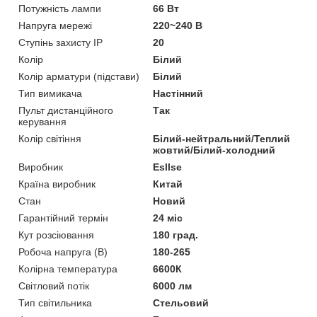
Потужність лампи
66 Вт
Напруга мережі
220~240 В
Ступінь захисту IP
20
Колір
Білий
Колір арматури (підстави)
Білий
Тип вимикача
Настінний
Пульт дистанційного
Так
керування
Колір світіння
Білий-нейтральний/Теплий
жовтий/Білий-холодний
Виробник
Esllse
Країна виробник
Китай
Стан
Новий
Гарантійний термін
24 міс
Кут розсіювання
180 град.
Робоча напруга (В)
180-265
Колірна температура
6600К
Світловий потік
6000 лм
Тип світильника
Стельовий