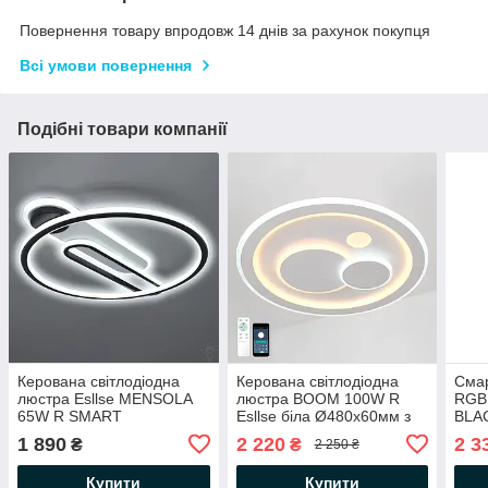
Повернення товару впродовж 14 днів за рахунок покупця
Всі умови повернення
Подібні товари компанії
Керована світлодіодна
Керована світлодіодна
Смар
люстра Esllse MENSOLA
люстра BOOM 100W R
RGB
65W R SMART
Esllse біла Ø480х60мм з
BLAC
WHITE/BLACK
пультом і додатком для
керо
1 890
2 220
2 3
₴
₴
2 250 ₴
530x450x60мм з пультом і
смартфону APP WHITE
SMA
додатком для смартфону
220V IP20
сма
Купити
Купити
APP
960