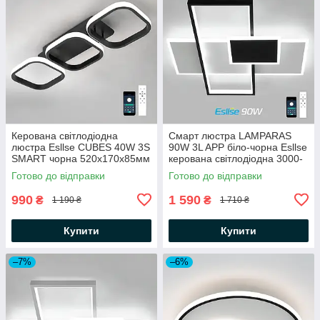
Керована світлодіодна
Смарт люстра LAMPARAS
люстра Esllse CUBES 40W 3S
90W 3L APP бiло-чорна Esllse
SMART чорна 520x170x85мм
керована світлодіодна 3000-
з пультом і додатком для
6000К 9000Lm
Готово до відправки
Готово до відправки
смартфону APP
500×500×70мм
990
1 590
₴
₴
1 190 ₴
1 710 ₴
Купити
Купити
–7%
–6%