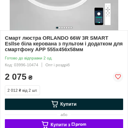
Смарт люстра ORLANDO 66W 3R SMART
Esllse біла керована з пультом і додатком для
смартфону APP 555x456x58мм
Готово до відправки 2 од.
Код: 03996-10474
Опт і роздріб
2 075
₴
2 012 ₴
від 2 шт.
Купити
або
Купити з