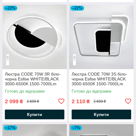
–22%
–22%
Люстра CODE 70W 3R біло-
Люстра CODE 70W 3S біло-
чорна Esllse WHITE/BLACK
чорна Esllse WHITE/BLACK
3000-6500К 1500-7000Lm
3000-6500К 1500-7000Lm
світлодіодна з пультом
світлодіодна з пультом
Готово до відправки
Готово до відправки
550×550×55мм 220V
500×490×55мм 220V
2 099
2 110
₴
₴
2 699 ₴
2 699 ₴
Купити
Купити
–17%
–7%