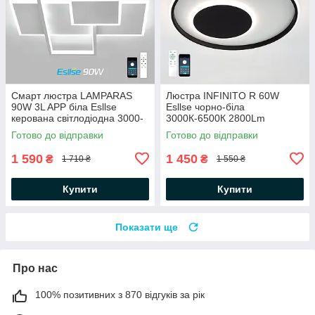
Смарт люстра LAMPARAS
Люстра INFINITO R 60W
90W 3L APP бiла Esllse
Esllse чорно-біла
керована світлодіодна 3000-
3000К-6500К 2800Lm
6000К 9000Lm
світлодіодна керована з
Готово до відправки
Готово до відправки
500×500×70мм
пультом ДК Ø472x54мм
1 590
1 450
₴
₴
1 710 ₴
1 550 ₴
Купити
Купити
Показати ще
Про нас
100% позитивних з 870 відгуків за рік