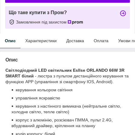
Що таке купити з Пром?
Замовлення під захистом
Опис
Характеристики
Доставка
Оплата
Умови п
Опис
Світлодіодний LED світильник Esllse ORLANDO 66W 3R
SMART білий
- люстра з пультом дистанційного керування та
функцією АРР (управління зі смартфону IOS, Android).
керування кольором світіння
управління яскравістю
керування з настінного вимикача (нейтральне світло,
холодне світло, тепле світло)
корпус з алюмінію, розсіювач ПММА, пульт 2.4G,
вбудований драйвер, кріплення на планку
колір корпусу: бiлий