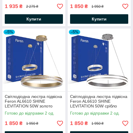
220-IP20
220V IP20
1 935
1 850
₴
₴
2 275 ₴
1 950 ₴
Купити
Купити
–5%
–5%
Світлодіодна люстра підвісна
Світлодіодна люстра підвісна
Feron AL6610 SHINE
Feron AL6610 SHINE
LEVITATION 50W золото
LEVITATION 50W срібло
Ø500×1200мм 3200Lm
Ø500×1200мм 3200Lm
Готово до відправки 2 од.
Готово до відправки 2 од.
нейтральне світло 4000K
нейтральне світло 4000K
220V IP20
220V IP20
1 850
1 850
₴
₴
1 950 ₴
1 950 ₴