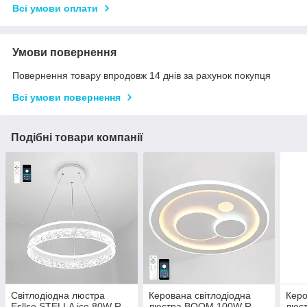
Всі умови оплати
Умови повернення
Повернення товару впродовж 14 днів за рахунок покупця
Всі умови повернення
Подібні товари компанії
Світлодіодна люстра
Керована світлодіодна
Керо
Esllse STELLA ice 80W R
люстра BOOM 100W R
люст