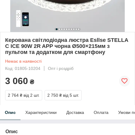
Керована світлодіодна люстра Esllse STELLA
C ICE 90W 2R APP чорна Ø500×215мм з
пультом та додатком для смартфону
Немає в наявності
Код: 01805-10204
Опт і роздріб
3 060
₴
2 764 ₴
від 2 шт.
2 750 ₴
від 5 шт.
Опис
Характеристики
Доставка
Оплата
Умови п
Опис