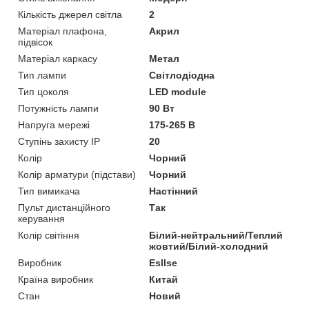
Кількість джерел світла
2
Матеріал плафона,
Акрил
підвісок
Матеріал каркасу
Метал
Тип лампи
Світлодіодна
Тип цоколя
LED module
Потужність лампи
90 Вт
Напруга мережі
175-265 В
Ступінь захисту IP
20
Колір
Чорний
Колір арматури (підстави)
Чорний
Тип вимикача
Настінний
Пульт дистанційного
Так
керування
Колір світіння
Білий-нейтральний/Теплий
жовтий/Білий-холодний
Виробник
Esllse
Країна виробник
Китай
Стан
Новий