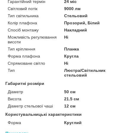
Гарантійний термін
24 міс
Світловий потік
9000 лм
Тип світильника
Стельовий
Колір плафона
Прозорий, Білий
Спосіб монтажу
Накладний
Можливість регулювання
Ні
висоти
Тип кріплення
Планка
Форма плафона
Кругла
Спрямоване світло
Ні
Тип
Люстра/Світильник
стельовий
Габаритні розміри
Діаметр
50 см
Висота
21.5 см
Діаметр стельової чаші
12 см
Користувальницькі характеристики
Форма
Круглий