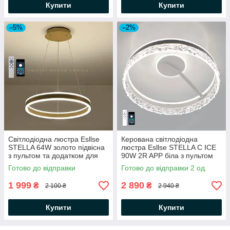
Купити
Купити
–5%
–2%
Світлодіодна люстра Esllse
Керована світлодіодна
STELLA 64W золото підвісна
люстра Esllse STELLA C ICE
з пультом та додатком для
90W 2R APP біла з пультом
телефону R-APP-400Х1200-
та додатком для смартфону
Готово до відправки
Готово до відправки 2 од.
GOLD/WHITE-220-IP20
Ø500×215мм WHITE 220V
IP20
1 999
2 890
₴
₴
2 100 ₴
2 940 ₴
Купити
Купити