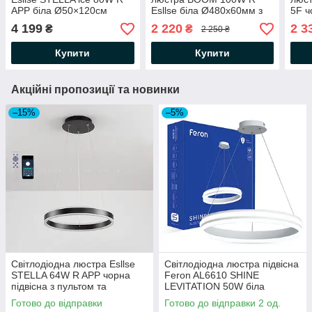
APP біла Ø50×120см
Esllse біла Ø480х60мм з
5F ч
підвісна з пультом та
пультом і додатком для
пуль
4 199
2 220
2 3
₴
₴
2 250 ₴
додатком для смартфону
смартфону APP WHITE
сма
WHITE/CLEAR 220V IP20
220V IP20
220
Купити
Купити
Акційні пропозиції та новинки
–15%
–5%
Світлодіодна люстра Esllse
Світлодіодна люстра підвісна
STELLA 64W R APP чорна
Feron AL6610 SHINE
підвісна з пультом та
LEVITATION 50W біла
додатком для телефону
Ø500×1200мм 3200Lm
Готово до відправки
Готово до відправки 2 од.
400Х1200-BLACK/WHITE-
нейтральне світло 4000K