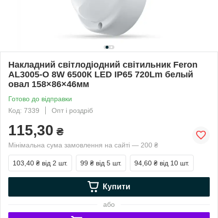
Накладний світлодіодний світильник Feron
AL3005-O 8W 6500К LED IP65 720Lm белый
овал 158×86×46мм
Готово до відправки
Код: 7339
Опт і роздріб
115,30
₴
Мінімальна сума замовлення на сайті — 200 ₴
103,40 ₴
від 2 шт.
99 ₴
від 5 шт.
94,60 ₴
від 10 шт.
Купити
або