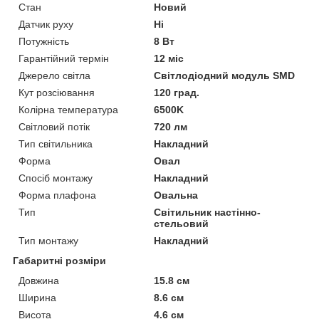
Стан
Новий
Датчик руху
Ні
Потужність
8 Вт
Гарантійний термін
12 міс
Джерело світла
Світлодіодний модуль SMD
Кут розсіювання
120 град.
Колірна температура
6500K
Світловий потік
720 лм
Тип світильника
Накладний
Форма
Овал
Спосіб монтажу
Накладний
Форма плафона
Овальна
Тип
Світильник настінно-
стельовий
Тип монтажу
Накладний
Габаритні розміри
Довжина
15.8 см
Ширина
8.6 см
Висота
4.6 см