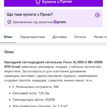
Купити з
Що таке купити з Пром?
Замовлення під захистом
Опис
Характеристики
Доставка
Оплата
Умови п
Опис
Накладний світлодіодний світильник Feron AL3005-O 8Вт 6500К
IP65 білий
забезпечує рівномірне, яскраве, стабільне світіння без
мерехтіння.
Застосовується для освітлення допоміжних
приміщень житлових і адміністративних будівель: комбінованих,
сходових пролітів, коридорів, санвузлів, ванних кімнат та ін.
Номінальна потужність: 8W
Світловий потік: 720 Лм
Температура світла: 6500К
Для приміщень площею: до 2-3 м2