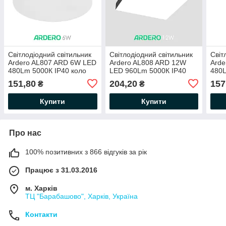
Світлодіодний світильник
Світлодіодний світильник
Світ
Ardero AL807 ARD 6W LED
Ardero AL808 ARD 12W
Arde
480Lm 5000К IP40 коло
LED 960Lm 5000К IP40
480L
Ø91x26мм накладний
121x121x26мм накладний
91x
151,80
204,20
157
₴
₴
круглий білий
квадратний чорний
квад
Купити
Купити
Про нас
100% позитивних з 866 відгуків за рік
Працює з 31.03.2016
м. Харків
ТЦ "Барабашово", Харків, Україна
Контакти