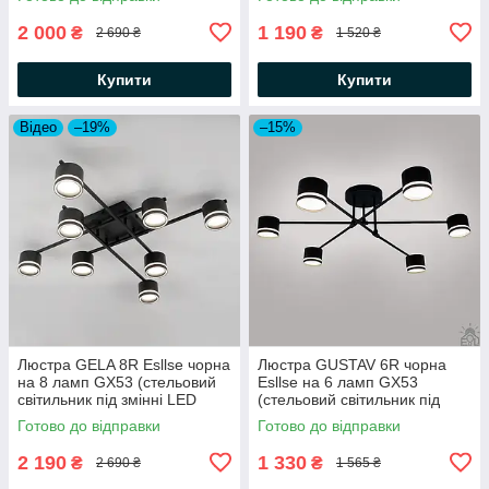
2 000
1 190
₴
₴
2 690 ₴
1 520 ₴
Купити
Купити
Відео
–19%
–15%
Люстра GELA 8R Esllse чорна
Люстра GUSTAV 6R чорна
на 8 ламп GX53 (стельовий
Esllse на 6 ламп GX53
світильник під змінні LED
(стельовий світильник під
лампи) 820x820x140мм
змінні LED лампи) 850x240
Готово до відправки
Готово до відправки
мм
2 190
1 330
₴
₴
2 690 ₴
1 565 ₴