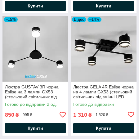
Купити
Купити
–15%
Відео
–14%
Люстра GUSTAV 3R чорна
Люстра GELA 4R Esllse чорна
Esllse на 3 лампи GX53
на 4 лампи GX53 (стельовий
(стельовий світильник під
світильник під змінні LED
змінні LED лампи)
лампи) 600x600x120мм
Готово до відправки 2 од.
Готово до відправки
Ø850x85мм
850
1 310
₴
₴
995 ₴
1 520 ₴
Купити
Купити