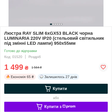
Люстра RAY SLIM 6xGX53 BLACK чорна
LUMINARIA 220V IP20 (стельовий світильник
під змінні LED лампи) 950x55мм
Готово до відправки
Код: 01520
Роздріб
1 499
₴
1 564 ₴
Економія
65 ₴
Залишилось
27 днів
Купити
або
Купити з