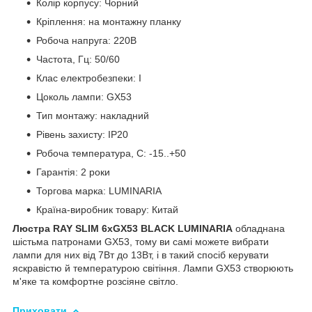
Колір корпусу: Чорний
Кріплення: на монтажну планку
Робоча напруга: 220В
Частота, Гц: 50/60
Клас електробезпеки: І
Цоколь лампи: GX53
Тип монтажу: накладний
Рівень захисту: ІР20
Робоча температура, С: -15..+50
Гарантія: 2 роки
Торгова марка: LUMINARIA
Країна-виробник товару: Китай
Люстра RAY SLIM 6xGX53 BLACK LUMINARIA
обладнана
шістьма патронами GX53, тому ви самі можете вибрати
лампи для них від 7Вт до 13Вт, і в такий спосіб керувати
яскравістю й температурою світіння. Лампи GX53 створюють
м'яке та комфортне розсіяне світло.
Приховати