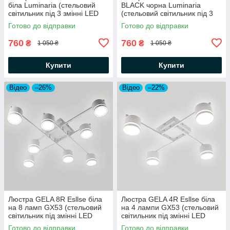
біла Luminaria (стельовий
BLACK чорна Luminaria
світильник під 3 змінні LED
(стельовий світильник під 3
лампи GX53) Ø670x55мм
змінні LED лампи GX53)
Готово до відправки
Готово до відправки
Ø670x55мм
760
760
₴
₴
1 050 ₴
1 050 ₴
Купити
Купити
Відео
–26%
Відео
–22%
Люстра GELA 8R Esllse бiла
Люстра GELA 4R Esllse бiла
на 8 ламп GX53 (стельовий
на 4 лампи GX53 (стельовий
світильник під змінні LED
світильник під змінні LED
лампи) 820x820x140мм
лампи) 600x600x120мм
Готово до відправки
Готово до відправки