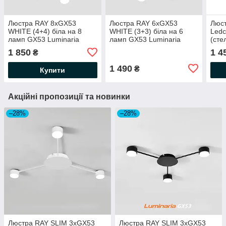
Люстра RAY 8xGX53
Люстра RAY 6xGX53
Люст
WHITE (4+4) біла на 8
WHITE (3+3) біла на 6
Ledc
ламп GX53 Luminaria
ламп GX53 Luminaria
(сте
220V IP20 (стельовий
220V IP20 (стельовий
змін
1 850
1 4
₴
світильник під змінні LED
світильник під змінні LED
Ø10
лампи) 780x300мм
лампи) 780x300мм
1 490
₴
Купити
Акційні пропозиції та новинки
–28%
–28%
Люстра RAY SLIM 3xGX53
Люстра RAY SLIM 3xGX53