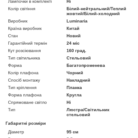
Лампочки в комплекті
Ні
Колір світіння
Білий-нейтральний/Теплий
жовтий/Білий-холодний
Виробник
Luminaria
Країна виробник
Китай
Стан
Новий
Гарантійний термін
24 міс
Кут розсіювання
160 град.
Тип світильника
Стельовий
Форма
Багатопроменева
Колір плафона
Чорний
Спосіб монтажу
Накладний
Тип кріплення
Планка
Форма плафона
Кругла
Спрямоване світло
Ні
Тип
Люстра/Світильник
стельовий
Габаритні розміри
Діаметр
95 см