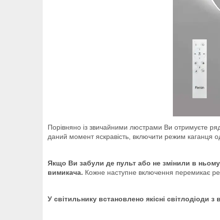
Порівняно із звичайними люстрами Ви отримуєте ряд п
даний момент яскравість, включити режим каганця о
Якщо Ви забули де пульт або не змінили в ньом
вимикача.
Кожне наступне включення перемикає реж
У світильнику встановлено якісні світлодіоди з 