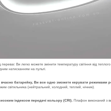
ереваг. Ви легко можете змінити температуру світіння від теплого 
дним натисканням на пульті.
у вчасно батарейку, Ви все одно зможете керувати режимами 
им світильника (нейтральний, холодний, теплий, нічник).
високим індексом передачі кольору (CRI).
Плафон виконаний з ви