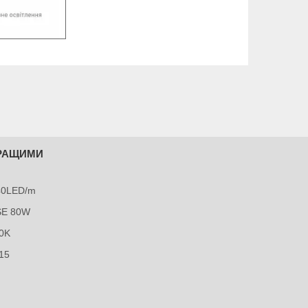
КРАЩИМИ
240LED/m
SE 80W
0K
15