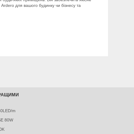
 Ardero для вашого будинку чи бізнесу та
КРАЩИМИ
240LED/m
SE 80W
0K