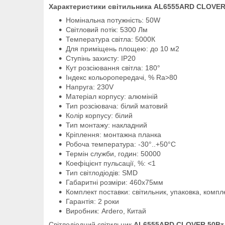
Характеристики світильника AL6555ARD CLOVER
Номінальна потужність: 50W
Світловий потік: 5300 Лм
Температура світла: 5000К
Для приміщень площею: до 10 м2
Ступінь захисту: IP20
Кут розсіювання світла: 180°
Індекс кольоропередачі, % Ra>80
Напруга: 230V
Матеріал корпусу: алюміній
Тип розсіювача: білий матовий
Колір корпусу: білий
Тип монтажу: накладний
Кріплення: монтажна планка
Робоча температура: -30°..+50°C
Термін служби, годин: 50000
Коефіцієнт пульсації, %: <1
Тип світлодіодів: SMD
Габаритні розміри: 460х75мм
Комплект поставки: світильник, упаковка, компл
Гарантія: 2 роки
Виробник: Ardero, Китай
Світлодіодний світильник
AL6555ARD CLOVER 50Вт 