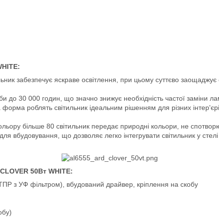
WHITE:
льник забезпечує яскраве освітлення, при цьому суттєво заощаджує 
и до 30 000 годин, що значно знижує необхідність частої заміни ла
а форма роблять світильник ідеальним рішенням для різних інтер'єрі
ольору більше 80 світильник передає природні кольори, не спотворю
я вбудовування, що дозволяє легко інтегрувати світильник у стелі
 CLOVER 50Вт WHITE:
(ТПР з УФ фільтром), вбудований драйвер, кріплення на скобу
обу)