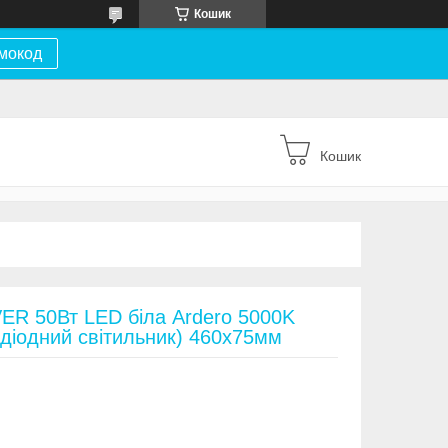
Кошик
мокод
Кошик
R 50Вт LED біла Ardero 5000K
діодний світильник) 460х75мм