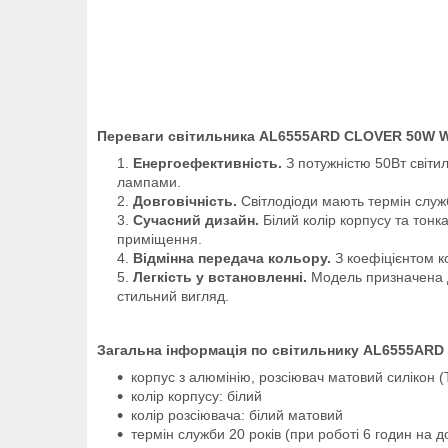
Переваги світильника AL6555ARD CLOVER 50W 
Енергоефективність.
З потужністю 50Вт світи
лампами.
Довговічність.
Світлодіоди мають термін служб
Сучасний дизайн.
Білий колір корпусу та тонк
приміщення.
Відмінна передача кольору.
З коефіцієнтом к
Легкість у встановленні.
Модель призначена дл
стильний вигляд.
Загальна інформація по світильнику AL6555ARD
корпус з алюмінію, розсіювач матовий силікон 
колір корпусу: білий
колір розсіювача: білий матовий
термін служби 20 років (при роботі 6 годин на д