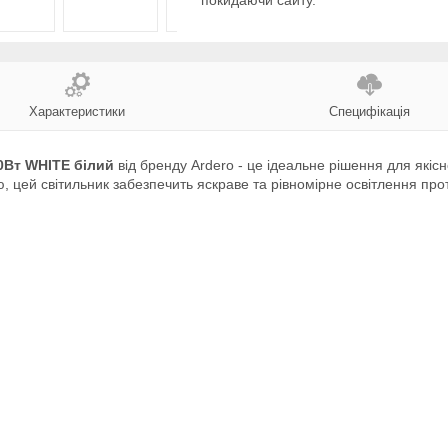
покидаючи сайту.
Характеристики
Специфікація
0Вт WHITE білий
від бренду Ardero - це ідеальне рішення для якіс
 цей світильник забезпечить яскраве та рівномірне освітлення прот