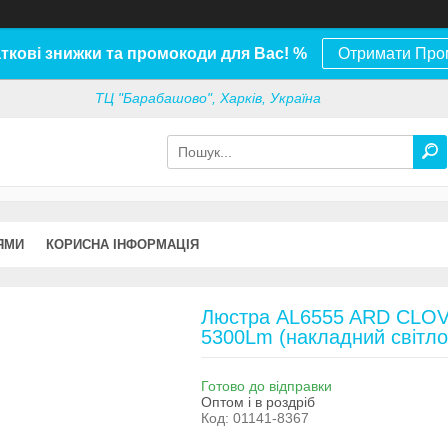
ткові знижки та промокоди для Вас! %
Отримати Про
ТЦ "Барабашово", Харків, Україна
ЯМИ
КОРИСНА ІНФОРМАЦІЯ
Люстра AL6555 ARD CLOVE
5300Lm (накладний cвітло
Готово до відправки
Оптом і в роздріб
Код:
01141-8367