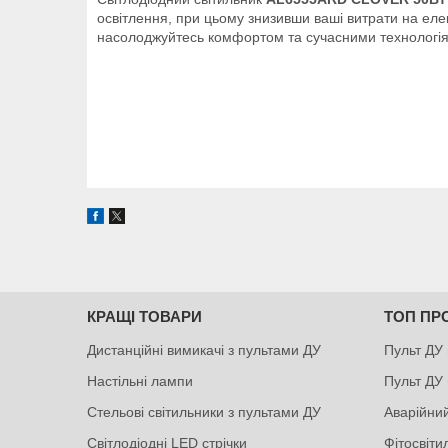
освітлення, при цьому знизивши ваші витрати на еле
насолоджуйтесь комфортом та сучасними технологіям
КРАЩІ ТОВАРИ
ТОП ПР
Дистанційні вимикачі з пультами ДУ
Пульт ДУ 
Настільні лампи
Пульт ДУ 
Стельові світильники з пультами ДУ
Аварійний
Світлодіодні LED стрічки
Фітосвіт