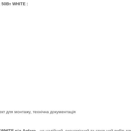
 50Вт WHITE :
ект для монтажу, технічна документація
WHITE від Ardero
- це надійний, економічний та стильний вибір дл