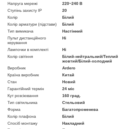
Напруга мережі
220~240 В
Ступінь захисту IP
20
Колір
Білий
Колір арматури (підстави)
Білий
Тип вимикача
Настінний
Пульт дистанційного
Ні
керування
Лампочки в комплекті
Ні
Колір світіння
Білий-нейтральний/Теплий
жовтий/Білий-холодний
Виробник
Ardero
Країна виробник
Китай
Стан
Новий
Гарантійний термін
24 міс
Кут розсіювання
160 град.
Тип світильника
Стельовий
Форма
Багатопроменева
Колір плафона
Білий
Спосіб монтажу
Накладний