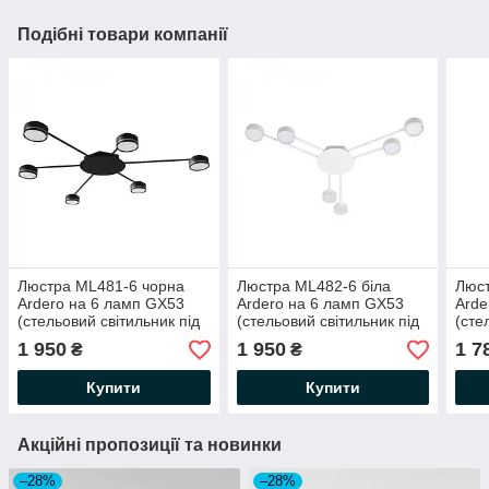
Подібні товари компанії
Люстра ML481-6 чорна
Люстра ML482-6 бiла
Люст
Ardero на 6 ламп GX53
Ardero на 6 ламп GX53
Arde
(стельовий світильник під
(стельовий світильник під
(сте
змінні LED лампи)
змінні LED лампи)
змін
1 950
1 950
1 7
₴
₴
770*765*60 мм
843*766*60 мм
980*
Купити
Купити
Акційні пропозиції та новинки
–28%
–28%