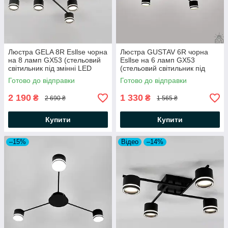
Люстра GELA 8R Esllse чорна
Люстра GUSTAV 6R чорна
на 8 ламп GX53 (стельовий
Esllse на 6 ламп GX53
світильник під змінні LED
(стельовий світильник під
лампи) 820x820x140мм
змінні LED лампи) 850x240
Готово до відправки
Готово до відправки
мм
2 190
1 330
₴
₴
2 690 ₴
1 565 ₴
Купити
Купити
–15%
Відео
–14%