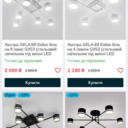
Люстра GELA 8R Esllse бiла
Люстра GELA 4R Esllse бiла
на 8 ламп GX53 (стельовий
на 4 лампи GX53 (стельовий
світильник під змінні LED
світильник під змінні LED
лампи) 820x820x140мм
лампи) 600x600x120мм
Готово до відправки
Готово до відправки
2 000
1 190
₴
₴
2 690 ₴
1 520 ₴
Купити
Купити
Відео
–19%
–15%