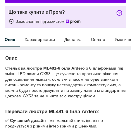
Що таке купити з Пром?
Замовлення під захистом
Опис
Характеристики
Доставка
Оплата
Умови п
Опис
Стельова люстра ML481-6 бiла Ardero з 6 плафонами
під
змінні LED лампи GX53 - це сучасне та практичне рішення
для освітлення кімнати, оскільки з часом не буде виникати
питань ремонту та пошуку нестандартних комплектуючих, а
можна буде просто докупляти на заміну лампи із стандартним
цоколем GX53 та не міняти всю люстру цілком.
Переваги люстри ML481-6 бiла Ardero:
✅
Сучасний дизайн
- мінімальний стиль ідеально
поєднується з різними інтер'єрними рішеннями.