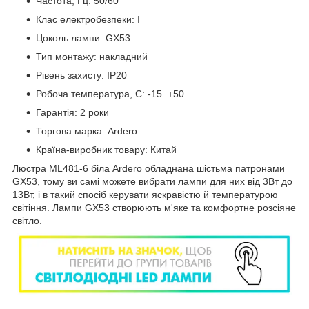
Частота, Гц: 50/60
Клас електробезпеки: І
Цоколь лампи: GX53
Тип монтажу: накладний
Рівень захисту: ІР20
Робоча температура, С: -15..+50
Гарантія: 2 роки
Торгова марка: Ardero
Країна-виробник товару: Китай
Люстра ML481-6 бiла Ardero обладнана шістьма патронами
GX53, тому ви самі можете вибрати лампи для них від 3Вт до
13Вт, і в такий спосіб керувати яскравістю й температурою
світіння. Лампи GX53 створюють м'яке та комфортне розсіяне
світло.