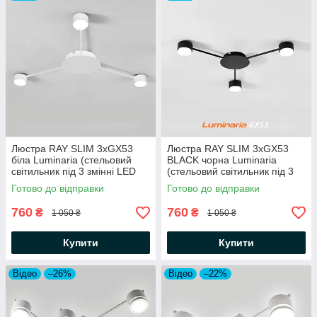
Люстра RAY SLIM 3xGX53
Люстра RAY SLIM 3xGX53
біла Luminaria (стельовий
BLACK чорна Luminaria
світильник під 3 змінні LED
(стельовий світильник під 3
лампи GX53) Ø670x55мм
змінні LED лампи GX53)
Готово до відправки
Готово до відправки
Ø670x55мм
760
760
₴
₴
1 050 ₴
1 050 ₴
Купити
Купити
Відео
–26%
Відео
–22%