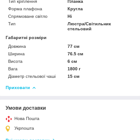
Тип кріплення
Планка
Форма плафона
Кругла
Спрямоване світло
Ні
Тип
Люстра/Світильник
стельовий
Габаритні розміри
Довжина
77 см
Ширина
76.5 см
Висота
6 см
Вага
1800 г
Діаметр стельової чаші
15 см
Приховати
Умови доставки
Нова Пошта
Укрпошта