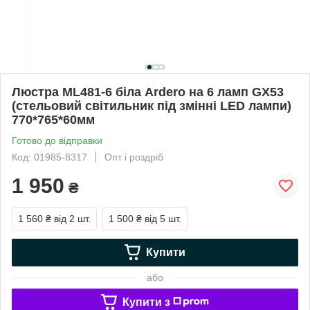
Люстра ML481-6 бiла Ardero на 6 ламп GX53
(стельовий світильник під змінні LED лампи)
770*765*60мм
Готово до відправки
Код: 01985-8317
Опт і роздріб
1 950
₴
1 560 ₴
від 2 шт.
1 500 ₴
від 5 шт.
Купити
або
Купити з