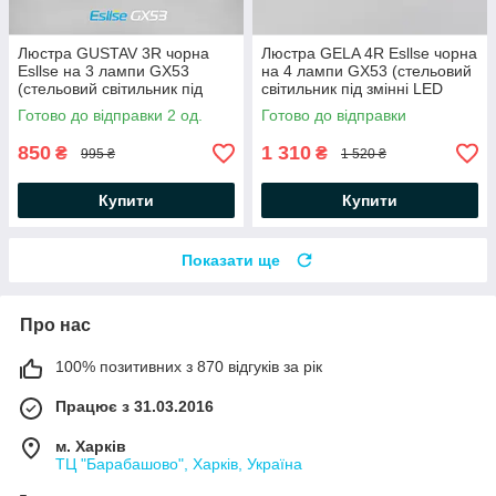
Люстра GUSTAV 3R чорна
Люстра GELA 4R Esllse чорна
Esllse на 3 лампи GX53
на 4 лампи GX53 (стельовий
(стельовий світильник під
світильник під змінні LED
змінні LED лампи)
лампи) 600x600x120мм
Готово до відправки 2 од.
Готово до відправки
Ø850x85мм
850
1 310
₴
₴
995 ₴
1 520 ₴
Купити
Купити
Показати ще
Про нас
100% позитивних з 870 відгуків за рік
Працює з 31.03.2016
м. Харків
ТЦ "Барабашово", Харків, Україна