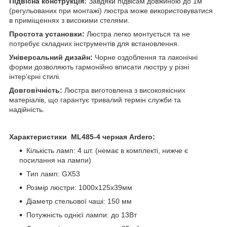
Підвісна конструкція:
Завдяки підвісам довжиною до 1м
(регульованих при монтажі) люстра може використовуватися
в приміщеннях з високими стелями.
Простота установки:
Люстра легко монтується та не
потребує складних інструментів для встановлення.
Універсальний дизайн:
Чорне оздоблення та лаконічні
форми дозволяють гармонійно вписати люстру у різні
інтер'єрні стилі.
Довговічність:
Люстра виготовлена ​​з високоякісних
матеріалів, що гарантує тривалий термін служби та
надійність.
Характеристики ML485-4 черная Ardero:
Кількість ламп: 4 шт. (немає в комплекті, нижче є
посилання на лампи)
Тип ламп: GX53
Розмір люстри: 1000х125х39мм
Діаметр стельової чаші: 150 мм
Потужність однієї лампи: до 13Вт