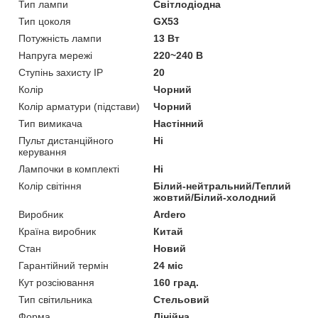
Тип лампи
Світлодіодна
Тип цоколя
GX53
Потужність лампи
13 Вт
Напруга мережі
220~240 В
Ступінь захисту IP
20
Колір
Чорний
Колір арматури (підстави)
Чорний
Тип вимикача
Настінний
Пульт дистанційного
Ні
керування
Лампочки в комплекті
Ні
Колір світіння
Білий-нейтральний/Теплий
жовтий/Білий-холодний
Виробник
Ardero
Країна виробник
Китай
Стан
Новий
Гарантійний термін
24 міс
Кут розсіювання
160 град.
Тип світильника
Стельовий
Форма
Лінійна