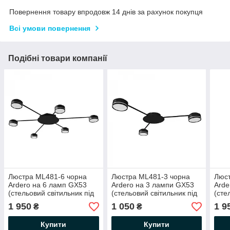
Повернення товару впродовж 14 днів за рахунок покупця
Всі умови повернення
Подібні товари компанії
Люстра ML481-6 чорна
Люстра ML481-3 чорна
Люст
Ardero на 6 ламп GX53
Ardero на 3 лампи GX53
Arde
(стельовий світильник під
(стельовий світильник під
(сте
змінні LED лампи)
змінні LED лампи)
змін
1 950
1 050
1 9
₴
₴
770*765*60 мм
Ø650х61 мм
843*
Купити
Купити