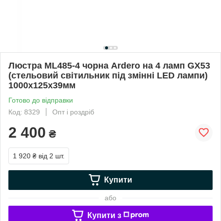
Люстра ML485-4 чорна Ardero на 4 ламп GX53
(стельовий світильник під змінні LED лампи)
1000х125х39мм
Готово до відправки
Код: 8329
Опт і роздріб
2 400
₴
1 920 ₴
від 2 шт.
Купити
або
Купити з