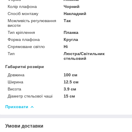
Колір плафона
Чорний
Спосіб монтажу
Накладний
Можливість регулювання
Так
висоти
Тип кріплення
Планка
Форма плафона
Кругла
Спрямоване світло
Ні
Тип
Люстра/Світильник
стельовий
Габаритні розміри
Довжина
100 см
Ширина
12.5 см
Висота
3.9 см
Діаметр стельової чаші
15 см
Приховати
Умови доставки