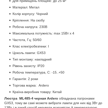
Для приміщень площею: до 25 м²
Матеріал: Метал
Колір корпусу: Чорний
Кріплення: На скобу
Робоча напруга: 230В
Максимальна потужність: max 15Вт x 4
Частота, Гц: 50/60
Клас електробезпеки: І
Цоколь лампи: GX53
Тип монтажу: накладний
Рівень захисту: ІР20
Робоча температура, С: -15..+50
Гарантія: 2 роки
Торгова марка: Ardero
Країна-виробник товару: Китай
Люстра ML485-4 черная Ardero
обладнана патронами
GX53, тому ви самі можете вибрати лампи для них від 3Вт до
13Вт, і в такий спосіб керувати яскравістю й температурою