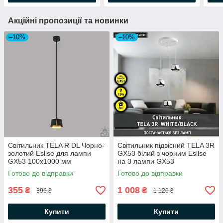
Акційні пропозиції та новинки
–10%
–10%
Світильник TELA R DL Чорно-
Світильник підвісний TELA 3R
золотий Esllse для лампи
GX53 бiлий з чорним Esllse
GX53 100x1000 мм
на 3 лампи GX53
310x1000мм з регульованим
Готово до відправки
Готово до відправки
по висоті підвісом
355
1 008
₴
₴
396 ₴
1 120 ₴
Купити
Купити