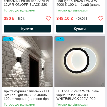
світильник Esllse бра AZALIA
LedLight BRA028 LED 3 W
12W R-ON/OFF-BLACK-220-
4000 K 100 Lm білий (аналог
IP20
DH028)
Готово до відправки
Готово до відправки
380
348,10
₴
₴
480 ₴
409,50 ₴
Купити
Купити
–10%
–8%
Архітектурний світильник LED
LED бра VIVA 25W 2R біло-
3W LedLight BRA028 4000K
чорне Esllse ON/OFF
100Lm чорний (настінне бра
WHITE/BLACK 220V IP20
Feron DH028) IP54
настінний світильник "два
Готово до відправки
Готово до відправки
12x12x5см
кола" 250×200×40мм