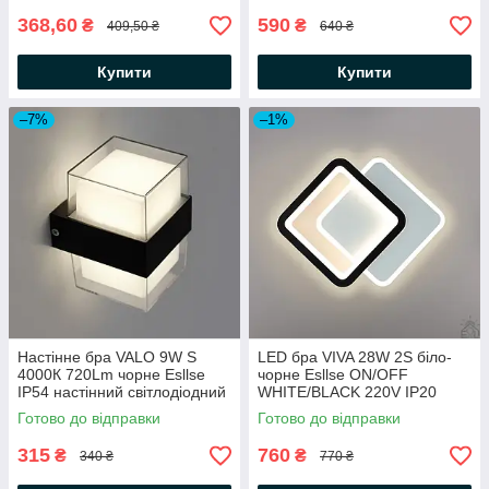
368,60
590
₴
₴
409,50 ₴
640 ₴
Купити
Купити
–7%
–1%
Настінне бра VALO 9W S
LED бра VIVA 28W 2S біло-
4000К 720Lm чорне Esllse
чорне Esllse ON/OFF
IP54 настінний світлодіодний
WHITE/BLACK 220V IP20
LED світильник
настінний світильник "два
Готово до відправки
Готово до відправки
105х95х135мм
ромба" 250×200×40мм
315
760
₴
₴
340 ₴
770 ₴