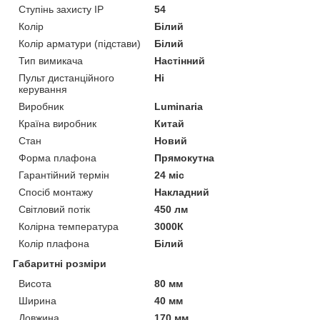
Ступінь захисту IP
54
Колір
Білий
Колір арматури (підстави)
Білий
Тип вимикача
Настінний
Пульт дистанційного
Ні
керування
Виробник
Luminaria
Країна виробник
Китай
Стан
Новий
Форма плафона
Прямокутна
Гарантійний термін
24 міс
Спосіб монтажу
Накладний
Світловий потік
450 лм
Колірна температура
3000К
Колір плафона
Білий
Габаритні розміри
Висота
80 мм
Ширина
40 мм
Довжина
170 мм