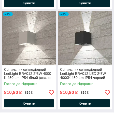
Купити
Купити
–1%
–1%
Світильник світлодіодний
Світильник світлодіодний
LedLight BRA012 2*3W 4000
LedLight BRA012 LED 2*3W
K 450 Lm IP54 білий (аналог
4000K 450 Lm IP54 чорний
DH012)
(аналог DH012)
Готово до відправки
Готово до відправки
810,80
810,80
₴
₴
819 ₴
819 ₴
Купити
Купити