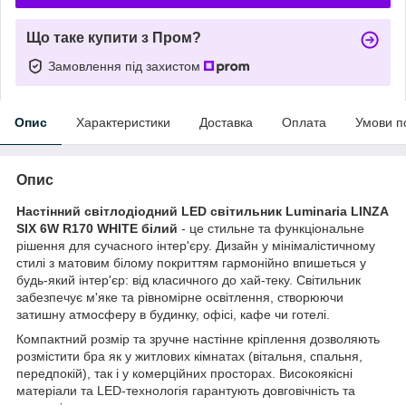
Що таке купити з Пром?
Замовлення під захистом
Опис
Характеристики
Доставка
Оплата
Умови п
Опис
Настінний світлодіодний LED світильник Luminaria
LINZA
SIX 6W R170
WHITE білий
- це стильне та функціональне
рішення для сучасного інтер'єру. Дизайн у мінімалістичному
стилі з матовим бiлому покриттям гармонійно впишеться у
будь-який інтер'єр: від класичного до хай-теку. Світильник
забезпечує м'яке та рівномірне освітлення, створюючи
затишну атмосферу в будинку, офісі, кафе чи готелі.
Компактний розмір та зручне настінне кріплення дозволяють
розмістити бра як у житлових кімнатах (вітальня, спальня,
передпокій), так і у комерційних просторах. Високоякісні
матеріали та LED-технологія гарантують довговічність та