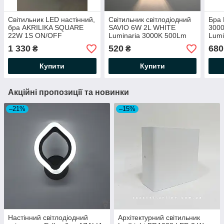
Світильник LED настінний,
Світильник світлодіодний
Бра 
бра AKRILIKA SQUARE
SAVIO 6W 2L WHITE
300
22W 1S ON/OFF
Luminaria 3000K 500Lm
Lumi
WHITE/CLEAR Luminaria
(настінне бра) 220V IP54
світ
1 330
520
680
₴
₴
3000-6500К 2090Lm
160x60x50мм
450L
ON/OFF 220V IP20
170
Купити
Купити
300х250х70 мм
Акційні пропозиції та новинки
–21%
–15%
Настінний світлодіодний
Архітектурний світильник