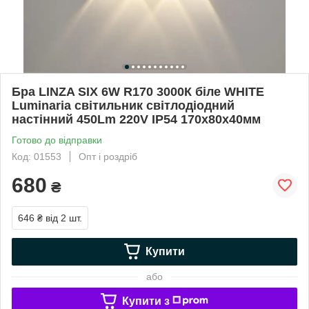
Бра LINZA SIX 6W R170 3000К біле WHITE
Luminaria світильник світлодіодний
настінний 450Lm 220V IP54 170х80х40мм
Готово до відправки
Код: 01553
Опт і роздріб
680
₴
646 ₴
від 2 шт.
Купити
або
Купити з