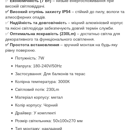
✅
Економічність (7 Вт)
– низьке енергоспоживання при
високій світловіддачі.
✅ Високий ступінь захисту IP54
– стійкий до пилу, вологи та
атмосферних опадів.
✅
Надійність та довговічніст
ь – міцний алюмінієвий корпус
та якісні світлодіоди забезпечують довгий термін служби.
✅
Оптимальна яскравість (230Lm)
– достатньо світла для
декоративного та функціонального освітлення.
✅ Простота встановлення
– зручний монтаж на будь-яку
рівну поверхню.
Потужність: 7W
Напруга: 180-240V/50Hz
Застосування: Для балконів та терас
Колірна температура: 3000К
Світловий потік: 230Lm
Матеріал корпусу: метал
Колір корпусу: Чорний
Драйвер: У комплекті
Розмір світильника: 50х100х270 мм
Тип монтажу: накладний