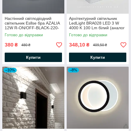
Настінний світлодіодний
Архітектурний світильник
світильник Esllse бра AZALIA
LedLight BRA028 LED 3 W
12W R-ON/OFF-BLACK-220-
4000 K 100 Lm білий (аналог
IP20
DH028)
Готово до відправки
Готово до відправки
380
348,10
₴
₴
480 ₴
409,50 ₴
Купити
Купити
–10%
–8%