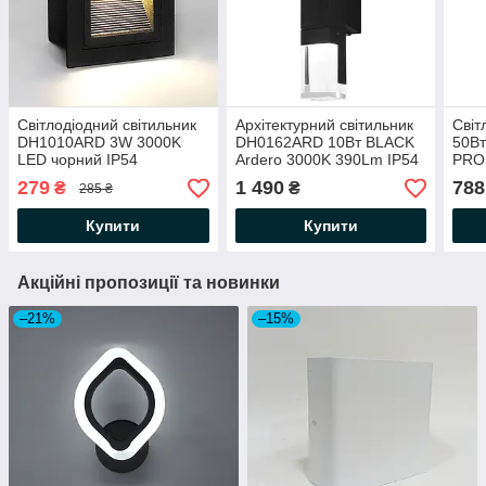
Світлодіодний світильник
Архітектурний світильник
Світ
DH1010ARD 3W 3000K
DH0162ARD 10Вт BLACK
50Вт
LED чорний IP54
Ardero 3000K 390Lm IP54
PRO
квадратний сходовий
50х100х300мм чорний
6500
279
1 490
788
₴
₴
285 ₴
85*85*49мм для підсвітки
170х
сходів 230V 30Lm
Купити
Купити
Акційні пропозиції та новинки
–21%
–15%