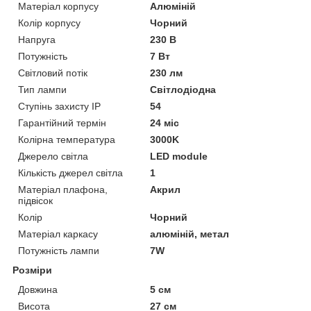
Матеріал корпусу
Алюміній
Колір корпусу
Чорний
Напруга
230 В
Потужність
7 Вт
Світловий потік
230 лм
Тип лампи
Світлодіодна
Ступінь захисту IP
54
Гарантійний термін
24 міс
Колірна температура
3000K
Джерело світла
LED module
Кількість джерел світла
1
Матеріал плафона,
Акрил
підвісок
Колір
Чорний
Матеріал каркасу
алюміній, метал
Потужність лампи
7W
Розміри
Довжина
5 см
Висота
27 см