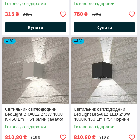
LED світильник
настінний світильник "два
Готово до відправки
Готово до відправки
105х95х135мм
ромба" 250×200×40мм
315
760
₴
₴
340 ₴
770 ₴
Купити
Купити
–1%
–1%
Світильник світлодіодний
Світильник світлодіодний
LedLight BRA012 2*3W 4000
LedLight BRA012 LED 2*3W
K 450 Lm IP54 білий (аналог
4000K 450 Lm IP54 чорний
DH012)
(аналог DH012)
Готово до відправки
Готово до відправки
810,80
810,80
₴
₴
819 ₴
819 ₴