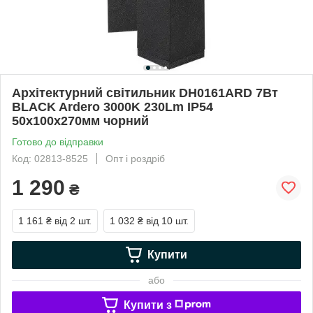
Архітектурний світильник DH0161ARD 7Вт
BLACK Ardero 3000K 230Lm IP54
50х100х270мм чорний
Готово до відправки
Код: 02813-8525
Опт і роздріб
1 290
₴
1 161 ₴
від 2 шт.
1 032 ₴
від 10 шт.
Купити
або
Купити з