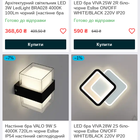
Архітектурний світильник LED
LED бра VIVA 25W 2R біло-
3W LedLight BRA028 4000K
чорне Esllse ON/OFF
100Lm чорний (настінне бра
WHITE/BLACK 220V IP20
Feron DH028) IP54
настінний світильник "два
Готово до відправки
Готово до відправки
12x12x5см
кола" 250×200×40мм
368,60
590
₴
₴
409,50 ₴
640 ₴
Купити
Купити
–7%
–1%
Настінне бра VALO 9W S
LED бра VIVA 28W 2S біло-
4000К 720Lm чорне Esllse
чорне Esllse ON/OFF
IP54 настінний світлодіодний
WHITE/BLACK 220V IP20