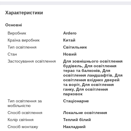
Характеристики
Основні
Виробник
Ardero
Країна виробник
Китай
Тип освітлення
Світильник
Стан
Новий
Застосування освітлення
Для зовнішнього освітлення
будівель, Для освітлення
терас та балконів, Для
освітлення ландшафтів, Для
освітлення вхідних дверей
та воріт, Для освітлення
ганку, Для освітлення
парковок
Тип освітлення за
Стаціонарне
мобільністю
Спосіб освітлення
Локальне освітлення
Колір світіння
Теплий білий
Спосіб монтажу
Накладний