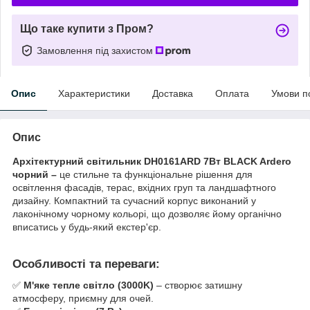
Що таке купити з Пром?
Замовлення під захистом
Опис
Характеристики
Доставка
Оплата
Умови п
Опис
Архітектурний світильник DH0161ARD 7Вт BLACK Ardero
чорний –
це стильне та функціональне рішення для
освітлення фасадів, терас, вхідних груп та ландшафтного
дизайну. Компактний та сучасний корпус виконаний у
лаконічному чорному кольорі, що дозволяє йому органічно
вписатись у будь-який екстер'єр.
Особливості та переваги
:
✅
М'яке тепле світло (3000K)
– створює затишну
атмосферу, приємну для очей.