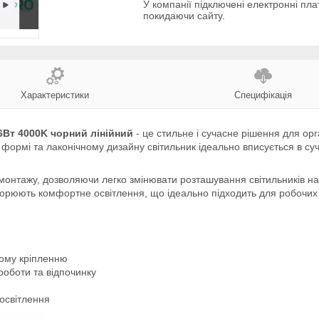
У компанії підключені електронні пла
покидаючи сайту.
Характеристики
Специфікація
6Вт 4000K чорний лінійний
- це стильне і сучасне рішення для орг
 формі та лаконічному дизайну світильник ідеально вписується в суча
 монтажу, дозволяючи легко змінювати розташування світильників на 
творюють комфортне освітлення, що ідеально підходить для робочих та
ному кріпленню
роботи та відпочинку
освітлення