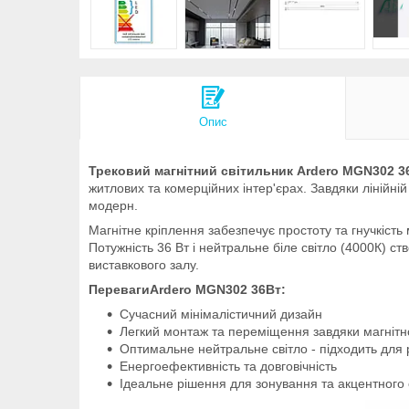
Опис
Трековий магнітний світильник Ardero MGN302 3
житлових та комерційних інтер'єрах. Завдяки лінійній
модерн.
Магнітне кріплення забезпечує простоту та гнучкість
Потужність 36 Вт і нейтральне біле світло (4000К) с
виставкового залу.
ПеревагиArdero MGN302 36Вт:
Сучасний мінімалістичний дизайн
Легкий монтаж та переміщення завдяки магніт
Оптимальне нейтральне світло - підходить для 
Енергоефективність та довговічність
Ідеальне рішення для зонування та акцентного 