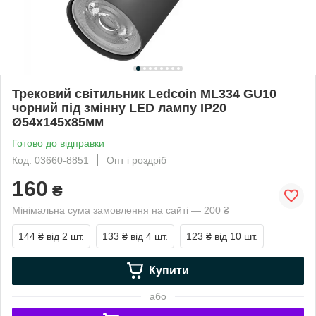
Трековий світильник Ledcoin ML334 GU10
чорний під змінну LED лампу IP20
Ø54х145х85мм
Готово до відправки
Код: 03660-8851
Опт і роздріб
160
₴
Мінімальна сума замовлення на сайті — 200 ₴
144 ₴
від 2 шт.
133 ₴
від 4 шт.
123 ₴
від 10 шт.
Купити
або