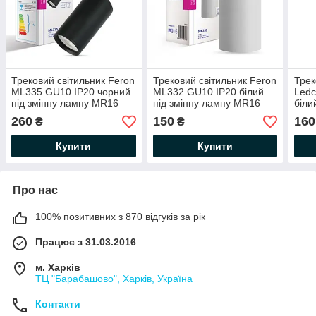
Трековий світильник Feron
Трековий світильник Feron
Трек
ML335 GU10 IP20 чорний
ML332 GU10 IP20 бiлий
Led
під змінну лампу MR16
під змінну лампу MR16
біли
Ø55х185 мм
Ø55х120 мм
ламп
260
150
160
₴
₴
Ø54
Купити
Купити
Про нас
100% позитивних з 870 відгуків за рік
Працює з 31.03.2016
м. Харків
ТЦ "Барабашово", Харків, Україна
Контакти