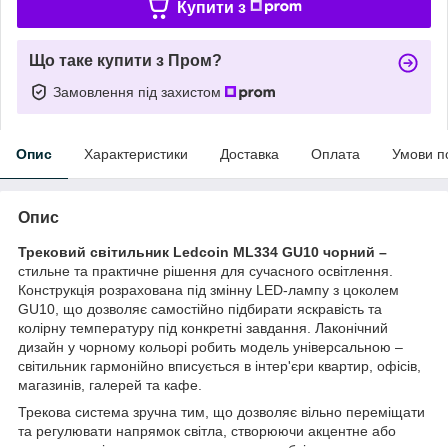
Купити з
Що таке купити з Пром?
Замовлення під захистом
Опис
Характеристики
Доставка
Оплата
Умови п
Опис
Трековий світильник Ledcoin ML334 GU10 чорний –
стильне та практичне рішення для сучасного освітлення.
Конструкція розрахована під змінну LED-лампу з цоколем
GU10, що дозволяє самостійно підбирати яскравість та
колірну температуру під конкретні завдання. Лаконічний
дизайн у чорному кольорі робить модель універсальною –
світильник гармонійно вписується в інтер'єри квартир, офісів,
магазинів, галерей та кафе.
Трекова система зручна тим, що дозволяє вільно переміщати
та регулювати напрямок світла, створюючи акцентне або