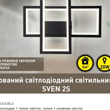
ія DOUBLE
холодне + тепле світло, тепле + сонячне світло