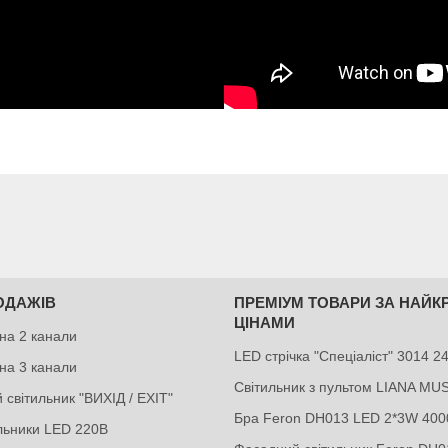
ОДАЖІВ
ПРЕМІУМ ТОВАРИ ЗА НАЙ
ЦІНАМИ
на 2 канали
LED стрічка "Спеціаліст" 3014 
на 3 канали
Світильник з пультом LIANA MU
 світильник "ВИХІД / EXIT"
Бра Feron DH013 LED 2*3W 400
ильники LED 220В