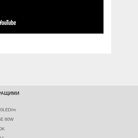
КРАЩИМИ
240LED/m
SE 80W
0K